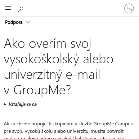
Prihláste
Microsoft
sa
k
Podpora
svojmu
kontu
Ako overím svoj
vysokoškolský alebo
univerzitný e-mail
v GroupMe?
Vzťahuje sa na
Ak sa chcete pripojiť k skupinám v službe GroupMe Campus
pre svoju vysokú školu alebo univerzitu, musíte potvrdiť
svoju e-mailovú adresu vysokej školy/univerzity, aby ste