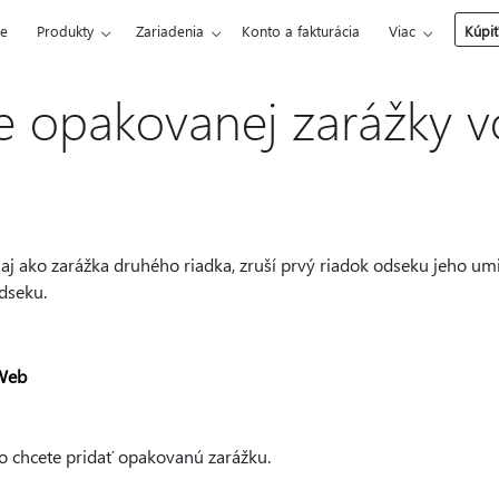
ce
Produkty
Zariadenia
Konto a fakturácia
Viac
Kúpiť
e opakovanej zarážky 
j ako zarážka druhého riadka, zruší prvý riadok odseku jeho um
dseku.
Web
ho chcete pridať opakovanú zarážku.