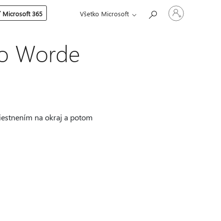
Prihláste
 Microsoft 365
Všetko Microsoft
sa
k
svojmu
kontu
vo Worde
iestnením na okraj a potom