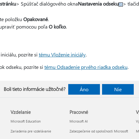
stránku
> Spúšťač dialógového okna
Nastavenia odseku
> tlačid
te položku
Opakované
.
 upraviť pomocou poľa
O koľko
.
niciálu, pozrite si
tému Vloženie iniciály
.
ok odseku, pozrite si
tému Odsadenie prvého riadka odseku
.
Boli tieto informácie užitočné?
Áno
Nie
Vzdelanie
Pracovné
V
Microsoft Education
Microsoft AI
Vý
Zariadenia pre vzdelávanie
Zabezpečenie od spoločnosti Microsoft
Mi