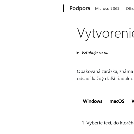
Microsoft
Podpora
Microsoft 365
Offi
Vytvoreni
Vzťahuje sa na
Opakovaná zarážka, známa a
odsadí každý ďalší riadok o
Windows
macOS
Vyberte text, do ktoré