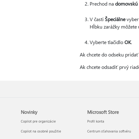
Prechod na
domovskú 
V časti
Špeciálne
vyber
Hĺbku zarážky môžete
Vyberte tlačidlo
OK
.
Ak chcete do odseku pridať i
Ak chcete odsadiť prvý riad
Novinky
Microsoft Store
Copilot pre organizácie
Profil konta
Copilot na osobné použitie
Centrum sťahovania softvéru