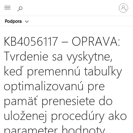
Prihláste
Microsoft
sa
k
Podpora
svojmu
kontu
KB4056117 – OPRAVA:
Tvrdenie sa vyskytne,
keď premennú tabuľky
optimalizovanú pre
pamäť prenesiete do
uloženej procedúry ako
parameter hodnoty