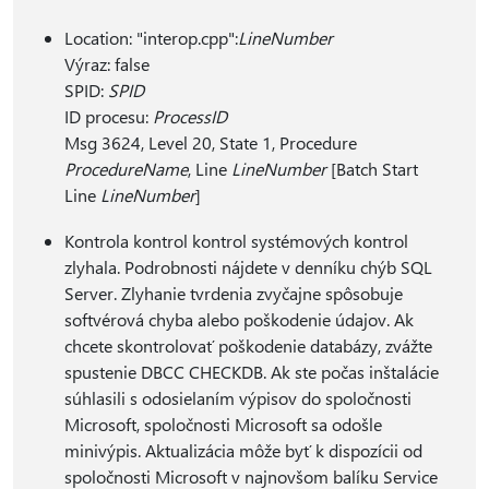
Location: "interop.cpp":
LineNumber
Výraz: false
SPID:
SPID
ID procesu:
ProcessID
Msg 3624, Level 20, State 1, Procedure
ProcedureName
, Line
LineNumber
[Batch Start
Line
LineNumber
]
Kontrola kontrol kontrol systémových kontrol
zlyhala. Podrobnosti nájdete v denníku chýb SQL
Server. Zlyhanie tvrdenia zvyčajne spôsobuje
softvérová chyba alebo poškodenie údajov. Ak
chcete skontrolovať poškodenie databázy, zvážte
spustenie DBCC CHECKDB. Ak ste počas inštalácie
súhlasili s odosielaním výpisov do spoločnosti
Microsoft, spoločnosti Microsoft sa odošle
minivýpis. Aktualizácia môže byť k dispozícii od
spoločnosti Microsoft v najnovšom balíku Service