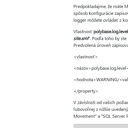
Predpokladajme, že máte Mi
spôsob konfigurácie zapiso
logger môžete ovládať z ko
Vlastnosť
polybase.log.leve
site.xml
". Podľa toho by st
Predvolená úroveň zapisov
<vlastnosť>
<názov>polybase.log.leve
<hodnota>WARNING/<va
</property>
V závislosti od vašich požia
ľubovoľnej z nižšie uvedený
Movement" a "SQL Server P