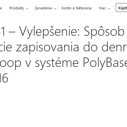
ce
Produkty
Zariadenia
Konto a fakturácia
Viac
Kúpiť
 – Vylepšenie: Spôsob
cie zapisovania do denn
oop v systéme PolyBas
16