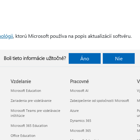
ológii
, ktorú Microsoft používa na popis aktualizácií softvéru.
Boli tieto informácie užitočné?
Áno
Nie
Vzdelanie
Pracovné
V
Microsoft Education
Microsoft AI
Vý
Zariadenia pre vzdelávanie
Zabezpečenie od spoločnosti Microsoft
Mi
Microsoft Teams pre vzdelávacie
Azure
Po
inštitúcie
um
Dynamics 365
Microsoft 365 Education
Te
Microsoft 365
Mi
Office Education