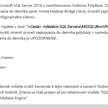
crosoft SQL Server 2016 s nainštalovanou funkciou PolyBase. To
vania do denníka správ mosta Hadoop Bridge (Java). Úroveň zapi
nfiguračného súboru.
l
nájdete v časti
"<Cesta> inštalácie SQL Servera\MSSQL\Binn\P
e mohli zmeniť úroveň zapisovania do denníka polybázy v nasled
ania do denníka je UPOZORNENIE.
l</name>
lue>
daviek môžete zrušiť komentár k tejto vlastnosti a nastaviť hodno
ch hodnôt. Zmena sa však prejaví až po reštartovaní služieb "SQ
olybase Engine".