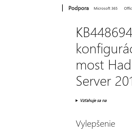
Microsoft
Podpora
Microsoft 365
Offi
KB4486941
konfigurá
most Had
Server 20
Vzťahuje sa na
Vylepšenie