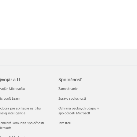
ývojár a IT
Spoločnosť
vojár Microsoftu
Zamestnanie
crosoft Learn
Správy spoločnosti
dpora pre aplikácie na trhu
Ochrana osobných údajov v
elej inteligencie
spoločnosti Microsoft
chnická komunita spoločnosti
Investori
crosoft