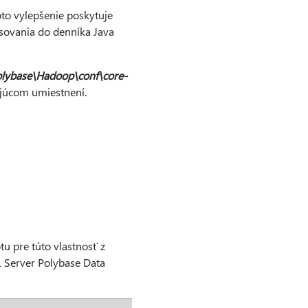
to vylepšenie poskytuje
sovania do denníka Java
olybase\Hadoop\conf\core-
ujúcom umiestnení.
tu pre túto vlastnosť z
L Server Polybase Data