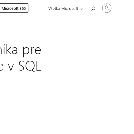
Prihláste
 Microsoft 365
Všetko Microsoft
sa
k
svojmu
kontu
íka pre
e v SQL