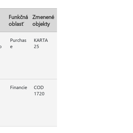
Funkčná
Zmenené
oblasť
objekty
Purchas
KARTA
o
e
25
Financie
COD
1720