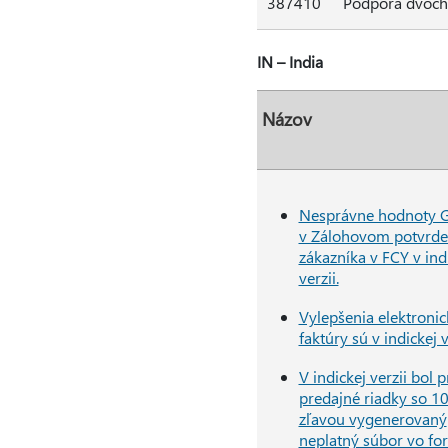
387410
Podpora dvoch 
IN – India
Názov
Nesprávne hodnoty 
v Zálohovom potvrde
zákazníka v FCY v ind
verzii.
Vylepšenia elektronic
faktúry sú v indickej v
V indickej verzii bol p
predajné riadky so 1
zľavou vygenerovaný
neplatný súbor vo fo