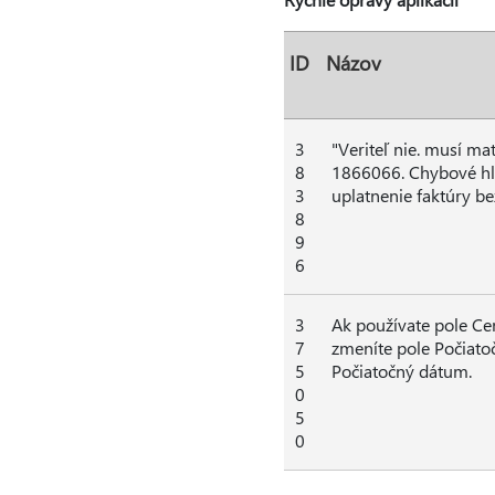
ID
Názov
3
"Veriteľ nie. musí ma
8
1866066. Chybové hlá
3
uplatnenie faktúry bez
8
9
6
3
Ak používate pole Ce
7
zmeníte pole Počiato
5
Počiatočný dátum.
0
5
0