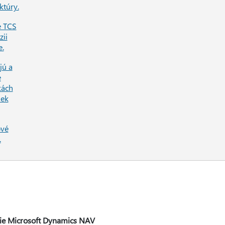
ktúry.
e TCS
zii
e.
jú a
e
kách
iek
ové
.
cie Microsoft Dynamics NAV