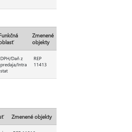
Funkčná
Zmenené
oblasť
objekty
DPH/Daň z
REP
predaja/Intra
11413
stat
sť
Zmenené objekty