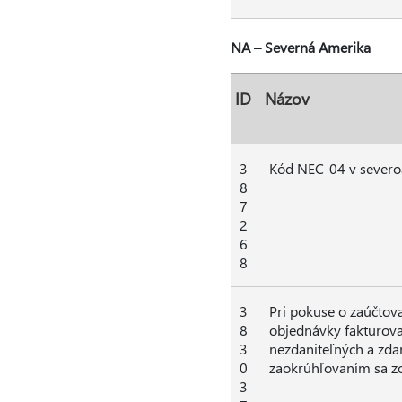
NA – Severná Amerika
ID
Názov
3
Kód NEC-04 v severoam
8
7
2
6
8
3
Pri pokuse o zaúčtov
8
objednávky fakturova
3
nezdaniteľných a zda
0
zaokrúhľovaním sa zo
3