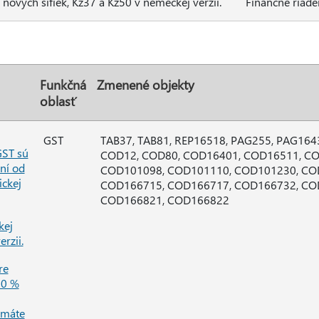
nových šifiek, Kz37 a Kz50 v nemeckej verzii.
Finančné riade
Funkčná
Zmenené objekty
oblasť
GST
TAB37, TAB81, REP16518, PAG255, PAG164
GST sú
COD12, COD80, COD16401, COD16511, C
ní od
COD101098, COD101110, COD101230, CO
ickej
COD166715, COD166717, COD166732, CO
COD166821, COD166822
kej
erzii.
re
00 %
rmáte