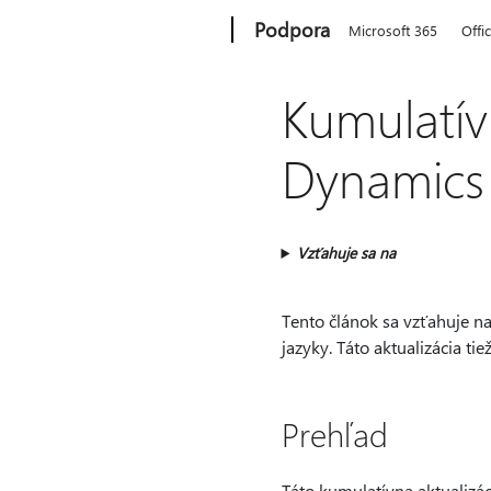
Microsoft
Podpora
Microsoft 365
Offi
Kumulatív
Dynamics 
Vzťahuje sa na
Tento článok sa vzťahuje n
jazyky. Táto aktualizácia ti
Prehľad
Táto kumulatívna aktualizác