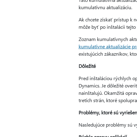
kumulatívnu aktualizáciu.
Ak chcete získať prístup k 
môže byť po inštalácii tejto
Zoznam kumulatívnych aktua
kumulatívne aktualizácie 
existujúcich zákazníkov, k
Dôležité
Pred inštaláciou rýchlych o
Dynamics. Je dôležité overiť
nainštalujú. Okamžitá opra
tretích strán, ktoré spolup
Problémy, ktoré sú vyriešené
Nasledujúce problémy sú vyr
Rýchle opravy aplikácií