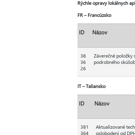
Rýchle opravy lokálnych apl
FR – Francúzsko
ID
Názov
38
Záverečné položky s
36
podrobného skúšobné
26
IT – Taliansko
ID
Názov
381
Aktualizované tech
364
oslobodení od DPH v