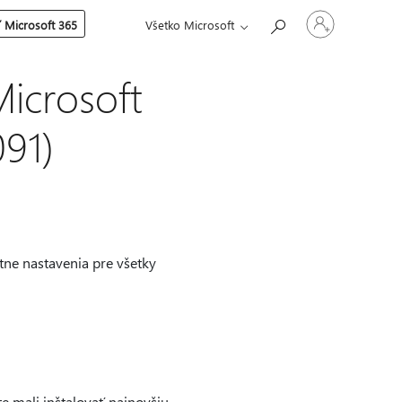
Prihláste
 Microsoft 365
Všetko Microsoft
sa
k
svojmu
kontu
Microsoft
91)
tne nastavenia pre všetky
e mali inštalovať najnovšiu