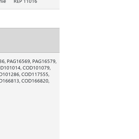
nie
REP 11016
36, PAG16569, PAG16579,
OD101014, COD101079,
D101286, COD117555,
D166813, COD166820,