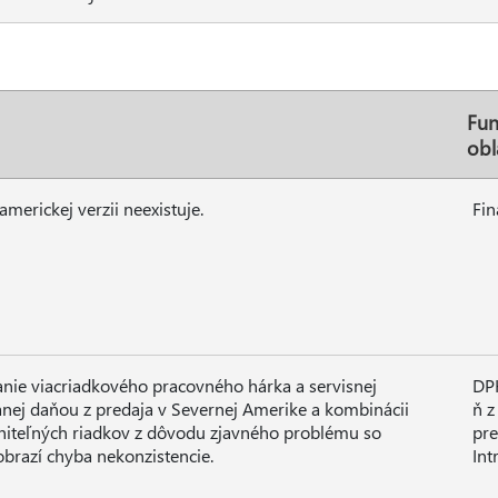
Fun
obl
erickej verzii neexistuje.
Fin
anie viacriadkového pracovného hárka a servisnej
DP
nej daňou z predaja v Severnej Amerike a kombinácii
ň z
niteľných riadkov z dôvodu zjavného problému so
pre
brazí chyba nekonzistencie.
Int