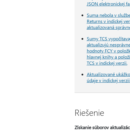
JSON elektronickej fa
Suma nebola v služb
Returns v indickej ver
aktualizovaná správn
Sumy TCS vypočítava
aktualizujú nesprávn
hodnoty FCY v polož
hlavnej knihy a polož
TCS v indickej verzii.
Aktualizované ukážk
údaje v indickej verzii
Riešenie
Získanie súborov aktualizá