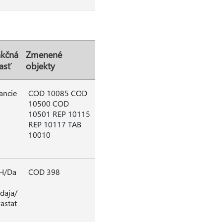
kčná
Zmenené
asť
objekty
ancie
COD 10085 COD
10500 COD
10501 REP 10115
REP 10117 TAB
10010
H/Da
COD 398
daja/
rastat