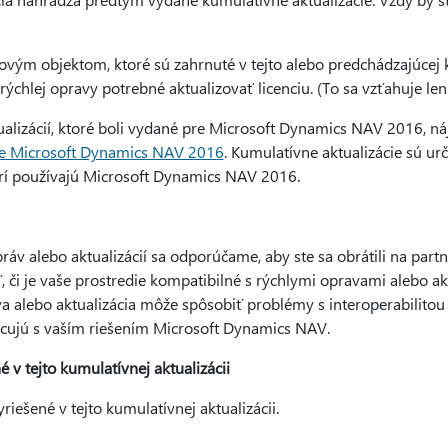
novým objektom, ktoré sú zahrnuté v tejto alebo predchádzajúcej k
 rýchlej opravy potrebné aktualizovať licenciu. (To sa vzťahuje len
lizácií, ktoré boli vydané pre Microsoft Dynamics NAV 2016, n
pre Microsoft Dynamics NAV 2016
. Kumulatívne aktualizácie sú ur
torí používajú Microsoft Dynamics NAV 2016.
práv alebo aktualizácií sa odporúčame, aby ste sa obrátili na par
, či je vaše prostredie kompatibilné s rýchlymi opravami alebo ak
va alebo aktualizácia môže spôsobiť problémy s interoperabilito
racujú s vaším riešením Microsoft Dynamics NAV.
 v tejto kumulatívnej aktualizácii
iešené v tejto kumulatívnej aktualizácii.