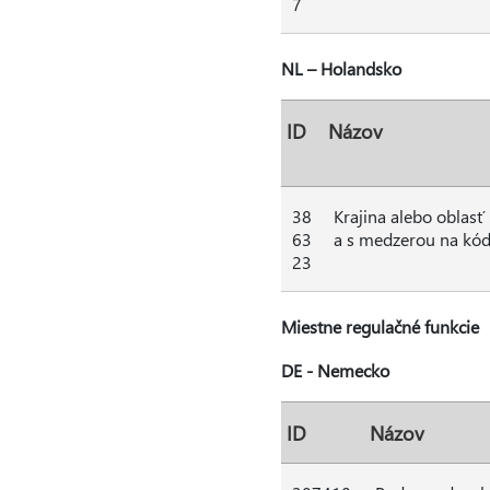
7
NL – Holandsko
ID
Názov
38
Krajina alebo oblas
63
a s medzerou na kód k
23
Miestne regulačné funkcie
DE - Nemecko
ID
Názov