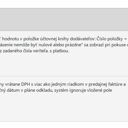
ť hodnotu v položke účtovnej knihy dodávateľov: Číslo položky =
senie nemôže byť nulové alebo prázdne" sa zobrazí pri pokuse 
 zadaného čísla veriteľa. s platbou.
ny vrátane DPH s viac ako jedným riadkom v predajnej faktúre a
čný dátum v pláne odkladu, systém ignoruje vložené pole