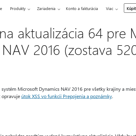
ce
Produkty
Zariadenia
Konto a fakturácia
Viac
Kúpiť
na aktualizácia 64 pre 
NAV 2016 (zostava 520
a systém Microsoft Dynamics NAV 2016 pre všetky krajiny a mies
ež opravuje
útok XSS vo funkcii Prepojenia a poznámky
.
ia nahrádza predtým vydané kumulatívne aktualizácie. Vždy by st