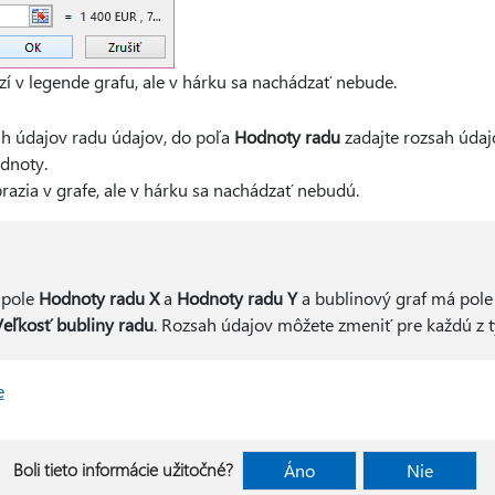
í v legende grafu, ale v hárku sa nachádzať nebude.
ah údajov radu údajov, do poľa
Hodnoty radu
zadajte rozsah údaj
dnoty.
azia v grafe, ale v hárku sa nachádzať nebudú.
 pole
Hodnoty radu X
a
Hodnoty radu Y
a bublinový graf má pol
Veľkosť bubliny radu
. Rozsah údajov môžete zmeniť pre každú z 
e
Boli tieto informácie užitočné?
Áno
Nie