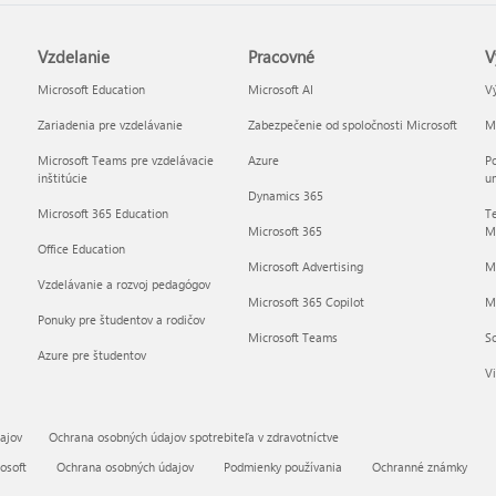
Vzdelanie
Pracovné
V
Microsoft Education
Microsoft AI
Vý
Zariadenia pre vzdelávanie
Zabezpečenie od spoločnosti Microsoft
Mi
Microsoft Teams pre vzdelávacie
Azure
Po
inštitúcie
um
Dynamics 365
Microsoft 365 Education
Te
Microsoft 365
Mi
Office Education
Microsoft Advertising
M
Vzdelávanie a rozvoj pedagógov
Microsoft 365 Copilot
Mi
Ponuky pre študentov a rodičov
Microsoft Teams
So
Azure pre študentov
Vi
ajov
Ochrana osobných údajov spotrebiteľa v zdravotníctve
osoft
Ochrana osobných údajov
Podmienky používania
Ochranné známky