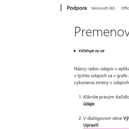
Microsoft
Podpora
Microsoft 365
Offi
Premenov
Vzťahuje sa na
Názvy radov údajov v aplik
v týchto údajoch sa v graf
vykonania zmeny v údajoch 
Kliknite pravým tlačid
údaje
.
V dialógovom okne
Vý
Upraviť
.