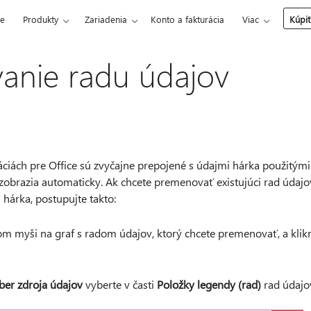
ce
Produkty
Zariadenia
Konto a fakturácia
Viac
Kúpiť
anie radu údajov
áciách pre Office sú zvyčajne prepojené s údajmi hárka použitým
e zobrazia automaticky. Ak chcete premenovať existujúci rad údaj
hárka, postupujte takto:
lom myši na graf s radom údajov, ktorý chcete premenovať, a klik
ber zdroja údajov
vyberte v časti
Položky legendy (rad)
rad údajov