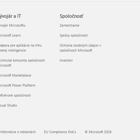
ývojár a IT
Spoločnosť
vojár Microsoftu
Zamestnanie
crosoft Learn
Správy spoločnosti
dpora pre aplikácie na trhu
Ochrana osobných údajov v
elej inteligencie
spoločnosti Microsoft
chnická komunita spoločnosti
Investori
crosoft
icrosoft Marketplace
crosoft Power Platform
ftvérové spoločnosti
sual Studio
Informácie o reklamách
EU Compliance DoCs
© Microsoft 2026