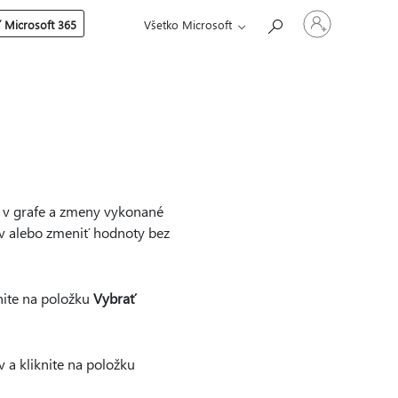
Prihláste
 Microsoft 365
Všetko Microsoft
sa
k
svojmu
kontu
i v grafe a zmeny vykonané
ov alebo zmeniť hodnoty bez
nite na položku
Vybrať
 a kliknite na položku