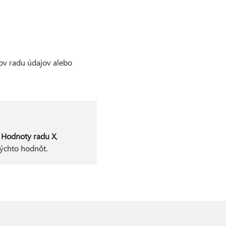
ov radu údajov alebo
e
Hodnoty radu X
,
týchto hodnôt.