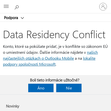
Prihláste
Microsoft
sa
k
Podpora
svojmu
kontu
Data Residency Conflict
Konto, ktoré sa pokúšate pridať, je v konflikte so zákonom EÚ
o umiestnení údajov. Ďalšie informácie nájdete v
našich
najčastejších otázkach o Outlooku Mobile
a na
lokalite
podpory spoločnosti Microsoft
.
Boli tieto informácie užitočné?
Áno
Nie
Novinky