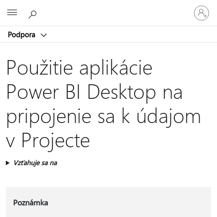
Prihláste
Microsoft
sa
k
Podpora
svojmu
kontu
Použitie aplikácie
Power BI Desktop na
pripojenie sa k údajom
v Projecte
Vzťahuje sa na
Poznámka