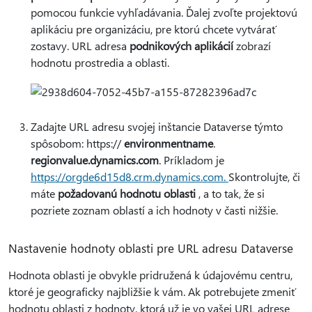
pomocou funkcie vyhľadávania. Ďalej zvoľte projektovú
aplikáciu pre organizáciu, pre ktorú chcete vytvárať
zostavy. URL adresa
podnikových aplikácií
zobrazí
hodnotu prostredia a oblasti.
Zadajte URL adresu svojej inštancie Dataverse týmto
spôsobom: https://
environmentname
.
regionvalue.dynamics.com
. Príkladom je
https://orgde6d15d8.crm.dynamics.com.
Skontrolujte, či
máte
požadovanú hodnotu oblasti
, a to tak, že si
pozriete zoznam oblastí a ich hodnoty v časti nižšie.
Nastavenie hodnoty oblasti pre URL adresu Dataverse
Hodnota oblasti je obvykle pridružená k údajovému centru,
ktoré je geograficky najbližšie k vám. Ak potrebujete zmeniť
hodnotu oblasti z hodnoty, ktorá už je vo vašej URL adrese