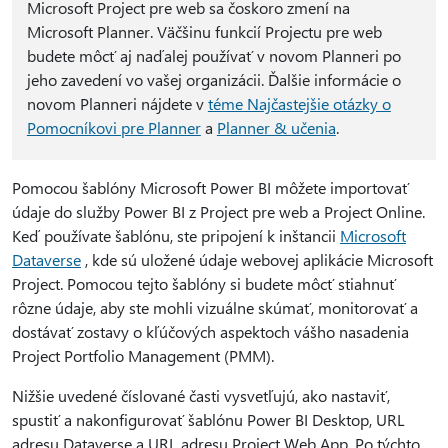
Microsoft Project pre web sa čoskoro zmení na
Microsoft Planner. Väčšinu funkcií Projectu pre web
budete môcť aj naďalej používať v novom Planneri po
jeho zavedení vo vašej organizácii. Ďalšie informácie o
novom Planneri nájdete v
téme Najčastejšie otázky o
Pomocníkovi pre Planner
a
Planner & učenia
.
Pomocou šablóny Microsoft Power BI môžete importovať
údaje do služby Power BI z Project pre web a Project Online.
Keď používate šablónu, ste pripojení k inštancii
Microsoft
Dataverse
, kde sú uložené údaje webovej aplikácie Microsoft
Project. Pomocou tejto šablóny si budete môcť stiahnuť
rôzne údaje, aby ste mohli vizuálne skúmať, monitorovať a
dostávať zostavy o kľúčových aspektoch vášho nasadenia
Project Portfolio Management (PMM).
Nižšie uvedené číslované časti vysvetľujú, ako nastaviť,
spustiť a nakonfigurovať šablónu Power BI Desktop, URL
adresu Dataverse a URL adresu Project Web App. Po týchto