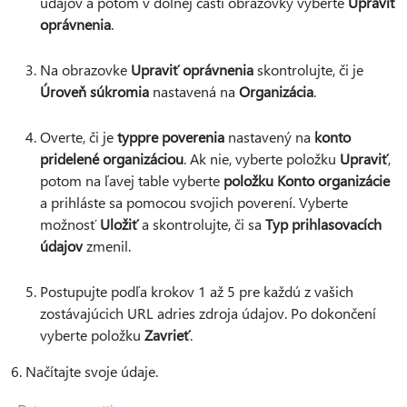
údajov a potom v dolnej časti obrazovky vyberte
Upraviť
oprávnenia
.
Na obrazovke
Upraviť oprávnenia
skontrolujte, či je
Úroveň súkromia
nastavená na
Organizácia
.
Overte, či je
typ
pre poverenia
nastavený na
konto
pridelené organizáciou
. Ak nie, vyberte položku
Upraviť
,
potom na ľavej table vyberte
položku Konto organizácie
a prihláste sa pomocou svojich poverení. Vyberte
možnosť
Uložiť
a skontrolujte, či sa
Typ prihlasovacích
údajov
zmenil.
Postupujte podľa krokov 1 až 5 pre každú z vašich
zostávajúcich URL adries zdroja údajov. Po dokončení
vyberte položku
Zavrieť
.
6. Načítajte svoje údaje.