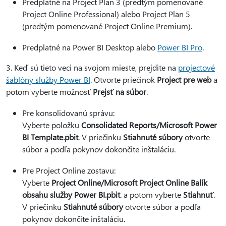
Predplatné na Project Plan 3 (predtým pomenované
Project Online Professional) alebo Project Plan 5
(predtým pomenované Project Online Premium).
Predplatné na Power BI Desktop alebo
Power BI Pro
.
3. Keď sú tieto veci na svojom mieste, prejdite na
projectové
šablóny služby Power BI
. Otvorte priečinok
Project pre web
a
potom vyberte možnosť
Prejsť na súbor
.
Pre konsolidovanú správu:
Vyberte položku
Consolidated Reports/Microsoft Power
BI Template.pbit
. V priečinku
Stiahnuté súbory
otvorte
súbor a podľa pokynov dokončite inštaláciu.
Pre Project Online zostavu:
Vyberte
Project Online/Microsoft Project Online Balík
obsahu služby Power BI.pbit
. a potom vyberte
Stiahnuť
.
V priečinku
Stiahnuté súbory
otvorte súbor a podľa
pokynov dokončite inštaláciu.