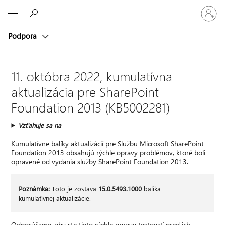
Prihláste
Microsoft
sa
k
Podpora
svojmu
kontu
11. októbra 2022, kumulatívna
aktualizácia pre SharePoint
Foundation 2013 (KB5002281)
Vzťahuje sa na
Kumulatívne balíky aktualizácií pre Službu Microsoft SharePoint
Foundation 2013 obsahujú rýchle opravy problémov, ktoré boli
opravené od vydania služby SharePoint Foundation 2013.
Poznámka:
Toto je zostava
15.0.5493.1000
balíka
kumulatívnej aktualizácie.
Odporúčame, aby ste tieto rýchle opravy testovať pred ich