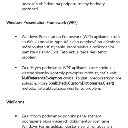
udalosť s ohľadom na podporu zmeny hodnoty
možností.
Windows Presentation Framework (WPF)
Windows Presentation Framework (WPF) aplikácie, ktorá
spúšťa v kontakte zapnuté alebo dotykové zariadenie sa
môže vyskytnúť zlyhanie, ktoré súvisia s poškodením
pamäte v PenIMC.dll. Táto aktualizácia rieši tento
problém.
Za určitých podmienok WPF aplikácie, ktoré spolu s
vlastné slovníky kontroly pravopisu môže zlyhať a vráti
NullReferenceException
chyba. To platí predovšetkým pre
aplikácie, ktoré
SpellCheck.CustomDictionaries.Clear()
metóda. Táto aktualizácia rieši tento problém.
WinForms
Za určitých podmienok ponuky panel zoznam
podriadené okná viacerých dokumentov rozhranie
Windows Forms aplikácií dostane synchronizovaný s