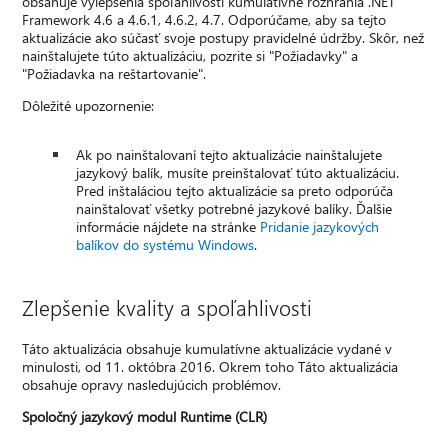
obsahuje vylepšenia spoľahlivosti kumulatívne rozhrania .NET
Framework 4.6 a 4.6.1, 4.6.2, 4.7. Odporúčame, aby sa tejto
aktualizácie ako súčasť svoje postupy pravidelné údržby. Skôr, než
nainštalujete túto aktualizáciu, pozrite si "Požiadavky" a
"Požiadavka na reštartovanie".
Dôležité upozornenie:
Ak po nainštalovaní tejto aktualizácie nainštalujete
jazykový balík, musíte preinštalovať túto aktualizáciu.
Pred inštaláciou tejto aktualizácie sa preto odporúča
nainštalovať všetky potrebné jazykové balíky. Ďalšie
informácie nájdete na stránke
Pridanie jazykových
balíkov do systému Windows
.
Zlepšenie kvality a spoľahlivosti
Táto aktualizácia obsahuje kumulatívne aktualizácie vydané v
minulosti, od 11. októbra 2016. Okrem toho Táto aktualizácia
obsahuje opravy nasledujúcich problémov.
Spoločný jazykový modul Runtime (CLR)