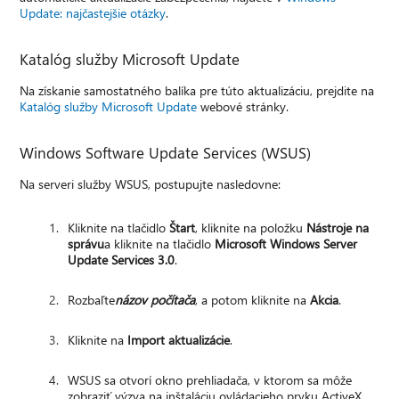
Update: najčastejšie otázky
.
Katalóg služby Microsoft Update
Na získanie samostatného balíka pre túto aktualizáciu, prejdite na
Katalóg služby Microsoft Update
webové stránky.
Windows Software Update Services (WSUS)
Na serveri služby WSUS, postupujte nasledovne:
Kliknite na tlačidlo
Štart
, kliknite na položku
Nástroje na
správu
a kliknite na tlačidlo
Microsoft Windows Server
Update Services 3.0
.
Rozbaľte
názov počítača
, a potom kliknite na
Akcia
.
Kliknite na
Import aktualizácie
.
WSUS sa otvorí okno prehliadača, v ktorom sa môže
zobraziť výzva na inštaláciu ovládacieho prvku ActiveX.