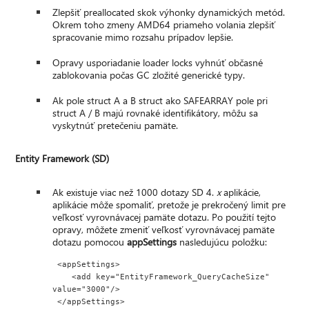
Zlepšiť preallocated skok výhonky dynamických metód.
Okrem toho zmeny AMD64 priameho volania zlepšiť
spracovanie mimo rozsahu prípadov lepšie.
Opravy usporiadanie loader locks vyhnúť občasné
zablokovania počas GC zložité generické typy.
Ak pole struct A a B struct ako SAFEARRAY pole pri
struct A / B majú rovnaké identifikátory, môžu sa
vyskytnúť pretečeniu pamäte.
Entity Framework (SD)
Ak existuje viac než 1000 dotazy SD 4.
x
aplikácie,
aplikácie môže spomaliť, pretože je prekročený limit pre
veľkosť vyrovnávacej pamäte dotazu. Po použití tejto
opravy, môžete zmeniť veľkosť vyrovnávacej pamäte
dotazu pomocou
appSettings
nasledujúcu položku:
 <appSettings>

    <add key="EntityFramework_QueryCacheSize" 
value="3000"/>

 </appSettings>