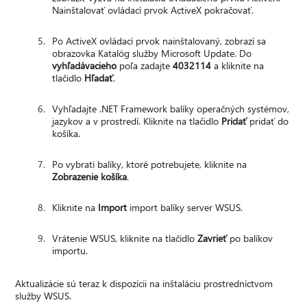
Nainštalovať ovládací prvok ActiveX pokračovať.
Po ActiveX ovládací prvok nainštalovaný, zobrazí sa
obrazovka Katalóg služby Microsoft Update. Do
vyhľadávacieho
poľa zadajte
4032114
a kliknite na
tlačidlo
Hľadať
.
Vyhľadajte .NET Framework balíky operačných systémov,
jazykov a v prostredí. Kliknite na tlačidlo
Pridať
pridať do
košíka.
Po vybratí balíky, ktoré potrebujete, kliknite na
Zobrazenie košíka
.
Kliknite na
Import
import balíky server WSUS.
Vrátenie WSUS, kliknite na tlačidlo
Zavrieť
po balíkov
importu.
Aktualizácie sú teraz k dispozícii na inštaláciu prostredníctvom
služby WSUS.