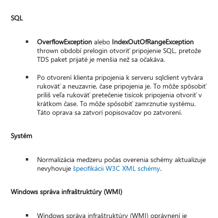
SQL
OverflowException
alebo
IndexOutOfRangeException
thrown období prelogin otvoriť pripojenie SQL, pretože
TDS paket prijaté je menšia než sa očakáva.
Po otvorení klienta pripojenia k serveru sqlclient vytvára
rukoväť a neuzavrie, čase pripojenia je. To môže spôsobiť
príliš veľa rukoväť pretečenie tisícok pripojenia otvoriť v
krátkom čase. To môže spôsobiť zamrznutie systému.
Táto oprava sa zatvorí popisovačov po zatvorení.
Systém
Normalizácia medzeru počas overenia schémy aktualizuje
nevyhovuje
špecifikácii W3C XML schémy
.
Windows správa infraštruktúry (WMI)
Windows správa infraštruktúry (WMI) oprávnení je