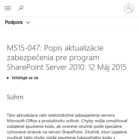
Prihláste
Microsoft
sa
k
Podpora
svojmu
kontu
MS15-047: Popis aktualizácie
zabezpečenia pre program
SharePoint Server 2010: 12 Máj 2015
Vzťahuje sa na
Súhrn
Táto aktualizácia rieši nedostatočné zabezpečenie servera
Microsoft Office a produktivitu softvér. Chyby môže umožňovať
vzdialené spustenie kódu, ak overené útočník pošle špeciálne
vytvorené stránok na serveri SharePoint. Útočník, ktorí úspešne
využívať tieto chyby môže spustenie ľubovoľného kódu v