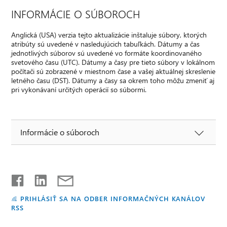
INFORMÁCIE O SÚBOROCH
Anglická (USA) verzia tejto aktualizácie inštaluje súbory, ktorých
atribúty sú uvedené v nasledujúcich tabuľkách. Dátumy a čas
jednotlivých súborov sú uvedené vo formáte koordinovaného
svetového času (UTC). Dátumy a časy pre tieto súbory v lokálnom
počítači sú zobrazené v miestnom čase a vašej aktuálnej skreslenie
letného času (DST). Dátumy a časy sa okrem toho môžu zmeniť aj
pri vykonávaní určitých operácií so súbormi.
Informácie o súboroch
PRIHLÁSIŤ SA NA ODBER INFORMAČNÝCH KANÁLOV
RSS