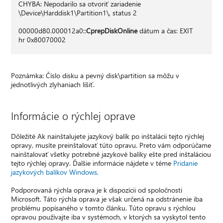
CHYBA: Nepodarilo sa otvoriť zariadenie
\Device\Harddisk1\Partition1\, status 2
00000d80.000012a0::
CprepDiskOnline
dátum a čas: EXIT
hr 0x80070002
Poznámka: Číslo disku a pevný disk\partition sa môžu v
jednotlivých zlyhaniach líšiť.
Informácie o rýchlej oprave
Dôležité Ak nainštalujete jazykový balík po inštalácii tejto rýchlej
opravy, musíte preinštalovať túto opravu. Preto vám odporúčame
nainštalovať všetky potrebné jazykové balíky ešte pred inštaláciou
tejto rýchlej opravy. Ďalšie informácie nájdete v téme
Pridanie
jazykových balíkov Windows.
Podporovaná rýchla oprava je k dispozícii od spoločnosti
Microsoft. Táto rýchla oprava je však určená na odstránenie iba
problému popísaného v tomto článku. Túto opravu s rýchlou
opravou používajte iba v systémoch, v ktorých sa vyskytol tento