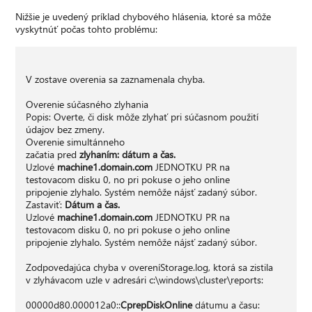
Nižšie je uvedený príklad chybového hlásenia, ktoré sa môže
vyskytnúť počas tohto problému:
V zostave overenia sa zaznamenala chyba.
Overenie súčasného zlyhania
Popis: Overte, či disk môže zlyhať pri súčasnom použití
údajov bez zmeny.
Overenie simultánneho
začatia pred
zlyhaním: dátum a čas.
Uzlové
machine1.domain.com
JEDNOTKU PR na
testovacom disku 0, no pri pokuse o jeho online
pripojenie zlyhalo. Systém nemôže nájsť zadaný súbor.
Zastaviť:
Dátum a čas.
Uzlové
machine1.domain.com
JEDNOTKU PR na
testovacom disku 0, no pri pokuse o jeho online
pripojenie zlyhalo. Systém nemôže nájsť zadaný súbor.
Zodpovedajúca chyba v overeníStorage.log, ktorá sa zistila
v zlyhávacom uzle v adresári c:\windows\cluster\reports:
00000d80.000012a0::
CprepDiskOnline
dátumu a času: