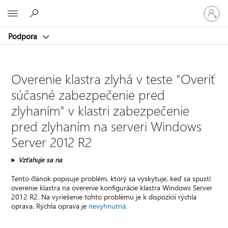
Prihláste
Microsoft
sa
k
Podpora
svojmu
kontu
Overenie klastra zlyhá v teste "Overiť
súčasné zabezpečenie pred
zlyhaním" v klastri zabezpečenie
pred zlyhaním na serveri Windows
Server 2012 R2
Vzťahuje sa na
Tento článok popisuje problém, ktorý sa vyskytuje, keď sa spustí
overenie klastra na overenie konfigurácie klastra Windows Server
2012 R2. Na vyriešenie tohto problému je k dispozícii rýchla
oprava. Rýchla oprava je
nevyhnutná.