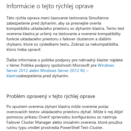
Informácie o tejto rýchlej oprave
Táto rýchla oprava mení časovanie testovania Simultánne
zabezpečenie pred zlyhaním, aby sa presnejšie overila
kompatibilita ukladacieho priestoru so zlyhaním klastra. Tento test
overenia klastra je určený na testovanie a overenie kompatibility
funkcie ukladacieho priestoru s failover clusterom a ďalšími
chybami, ktoré sú výsledkami testu. Zobrazí sa nekompatibilita,
ktorú treba opraviť.
Ďalšie informácie o politike podpory pre náhradný klaster nájdete
v téme: Politika podpory spoločnosti Microsoft pre
Windows
Server 2012 alebo Windows Server 2012 R2 –
klastre
zabezpečenia pred zlyhaním.
Problém opravený v tejto rýchlej oprave
Po spustení overenia zlyhaní klastra môže overenie počas
overovacích testov ukladacieho priestoru zlyhať. Môže k nej dôjsť
pomocou príkazu Overiť sprievodcu konfiguráciou zo nástroja
Failover Cluster Manager alebo inicialním overenia, ktoré používa
rutinu typu cmdlet prostredia PowerShell Test-Cluster.