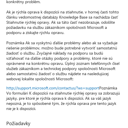
konkrétny problém.
Ak je rýchla oprava k dispozícii na stiahnutie, v hornej časti tohto
článku vedomostnej databázy Knowledge Base sa nachádza časť
Stiahnutie rýchlej opravy. Ak sa táto časť nezobrazuje, odošlite
požiadavku na službu zákazníkom spoločnosti Microsoft a
podporu a získajte rýchlu opravu.
Poznámka Ak sa vyskytnú ďalšie problémy alebo ak sa vyžaduje
riešenie problémov, možno bude potrebné vytvoriť samostatnú
žiadosť o službu. Zvyčajné náklady na podporu sa budú
vzťahovať na ďalšie otázky podpory a problémy, ktoré nie sú
oprávnené na konkrétnu opravu. Úplný zoznam telefónnych čísel
služieb zákazníkom a technickej podpory spoločnosti Microsoft
alebo samostatnú žiadosť o službu nájdete na nasledujúcej
webovej lokalite spoločnosti Microsoft:
http://support.microsoft.com/contactus/?ws=support
Poznámka
Vo formulári K dispozícii na stiahnutie rýchlej opravy sa zobrazujú
jazyky, pre ktoré je rýchla oprava k dispozícii. Ak sa váš jazyk
nepozná, je to spôsobené tým, že rýchla oprava pre tento jazyk
nie je k dispozícii.
Požiadavky