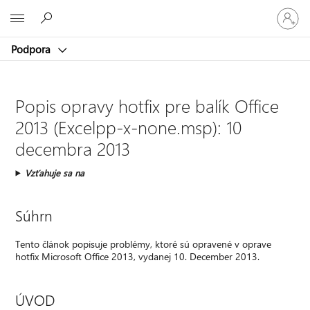
Prihláste
Microsoft
sa
k
Podpora
svojmu
kontu
Popis opravy hotfix pre balík Office
2013 (Excelpp-x-none.msp): 10
decembra 2013
Vzťahuje sa na
Súhrn
Tento článok popisuje problémy, ktoré sú opravené v oprave
hotfix Microsoft Office 2013, vydanej 10. December 2013.
ÚVOD