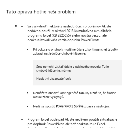
Táto oprava hotfix rieši problém
Sa vyskytnúť niektorý z nasledujúcich problémov Ak ste
nedávno použili v októbri 2013 Kumulatívna aktualizácia
programu Excel (KB 2825655) alebo novšiu verziu, ale
neaktualizovali vaša verzia doplnku PowerPivot:
Pri pokuse o prístup k modálne údaje z kontingenčnej tabuľky,
zobrazí nasledujúce chybové hlásenie:
Sme nemohli získať údaje z údajového modelu. Tu je
chybové hlásenie, máme:
Neplatný ukazovateľ poľa
Nemôžete obnoviť kontingenčné tabuľky a zdá sa, že žiadne
aktualizácie vyskytujú.
Nedá sa spustiť
PowerPivot | Správa
z pása s nástrojmi.
Program Excel bude pád Ak ste nedávno použili aktualizácie
pre doplnok PowerPivot, ale tiež neaktualizuje Excel.