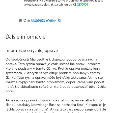
Poznámka: Na vyriešenie tohto problému je uplatňovať táto
aktualizácia spolu s aktualizáciou od KB
2850006
.
BUG #:
3386953 (Office15)
Ďalšie informácie
Informácie o rýchlej oprave
Od spoločnosti Microsoft je k dispozícii podporovaná rýchla
oprava. Táto rýchla oprava je však určená iba opravu problému,
ktorý je popísaný v tomto článku. Rýchlu opravu použite len v
systémoch, v ktorých sa vyskytuje problém popísaný v tomto
článku. Táto rýchla oprava môže byť ďalej testovaná. Ak nie ste
výrazne ovplyvnení týmto problémom, odporúčame vám počkať
na ďalšiu aktualizáciu softvéru, ktorá bude obsahovať túto rýchlu
opravu.
Ak je rýchla oprava k dispozícii na stiahnutie, na začiatku tohto
článku databázy Knowledge Base sa nachádza časť „K díspozícii je
rýchla oprava na stiahnutie“. Ak sa táto časť nezobrazuje, obráťte