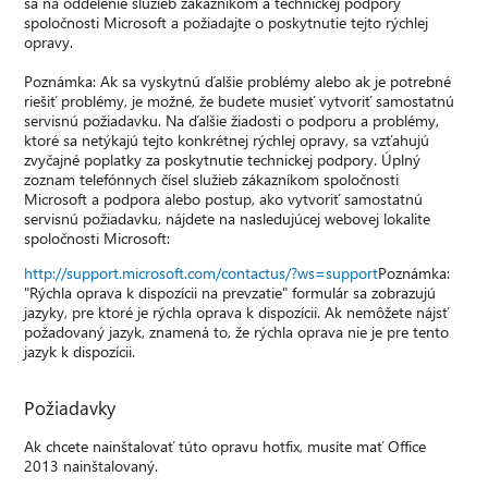
sa na oddelenie služieb zákazníkom a technickej podpory
spoločnosti Microsoft a požiadajte o poskytnutie tejto rýchlej
opravy.
Poznámka: Ak sa vyskytnú ďalšie problémy alebo ak je potrebné
riešiť problémy, je možné, že budete musieť vytvoriť samostatnú
servisnú požiadavku. Na ďalšie žiadosti o podporu a problémy,
ktoré sa netýkajú tejto konkrétnej rýchlej opravy, sa vzťahujú
zvyčajné poplatky za poskytnutie technickej podpory. Úplný
zoznam telefónnych čísel služieb zákazníkom spoločnosti
Microsoft a podpora alebo postup, ako vytvoriť samostatnú
servisnú požiadavku, nájdete na nasledujúcej webovej lokalite
spoločnosti Microsoft:
http://support.microsoft.com/contactus/?ws=support
Poznámka:
"Rýchla oprava k dispozícii na prevzatie" formulár sa zobrazujú
jazyky, pre ktoré je rýchla oprava k dispozícii. Ak nemôžete nájsť
požadovaný jazyk, znamená to, že rýchla oprava nie je pre tento
jazyk k dispozícii.
Požiadavky
Ak chcete nainštalovať túto opravu hotfix, musíte mať Office
2013 nainštalovaný.