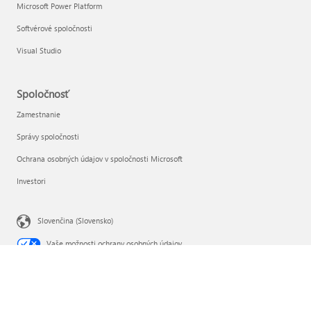
Microsoft Power Platform
Softvérové spoločnosti
Visual Studio
Spoločnosť
Zamestnanie
Správy spoločnosti
Ochrana osobných údajov v spoločnosti Microsoft
Investori
Slovenčina (Slovensko)
Vaše možnosti ochrany osobných údajov
Ochrana osobných údajov spotrebiteľa v zdravotníctve
Kontaktovať Microsoft
Ochrana osobných údajov
Podmienky používania