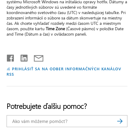
systému Microsoft Windows na inštaláciu opravy hotfix. Dátumy a
časy jednotlivých súborov sú uvedené vo formáte
koordinovaného svetového času (UTC) v nasledujúcej tabuľke. Pri
zobrazení informácií o súbore sa dátum skonvertuje na miestny
čas. Ak chcete vyhľadať rozdiely medzi časom UTC a miestnym
časom, použite kartu
Time Zone
(Časové pásmo) v položke Date
and Time (Dátum a čas) v ovládacom paneli.
PRIHLÁSIŤ SA NA ODBER INFORMAČNÝCH KANÁLOV
RSS
Potrebujete ďalšiu pomoc?