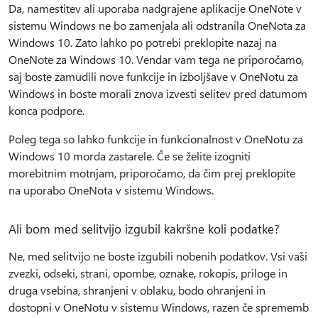
Da, namestitev ali uporaba nadgrajene aplikacije OneNote v
sistemu Windows ne bo zamenjala ali odstranila OneNota za
Windows 10. Zato lahko po potrebi preklopite nazaj na
OneNote za Windows 10. Vendar vam tega ne priporočamo,
saj boste zamudili nove funkcije in izboljšave v OneNotu za
Windows in boste morali znova izvesti selitev pred datumom
konca podpore.
Poleg tega so lahko funkcije in funkcionalnost v OneNotu za
Windows 10 morda zastarele. Če se želite izogniti
morebitnim motnjam, priporočamo, da čim prej preklopite
na uporabo OneNota v sistemu Windows.
Ali bom med selitvijo izgubil kakršne koli podatke?
Ne, med selitvijo ne boste izgubili nobenih podatkov. Vsi vaši
zvezki, odseki, strani, opombe, oznake, rokopis, priloge in
druga vsebina, shranjeni v oblaku, bodo ohranjeni in
dostopni v OneNotu v sistemu Windows, razen če sprememb