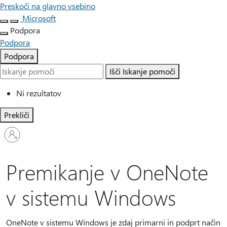
Preskoči na glavno vsebino
Microsoft
Podpora
Podpora
Podpora
Išči
Iskanje pomoči
Ni rezultatov
Prekliči
Vpišite
se
v
svoj
Premikanje v OneNote
račun
v sistemu Windows
OneNote v sistemu Windows je zdaj primarni in podprt način