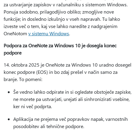
za ustvarjanje zapiskov v računalniku s sistemom Windows.
Ponuja sodobno, prilagodljivo obliko; zmogljive nove
funkcije; in dosledno izkušnjo v vseh napravah. Tu lahko
izveste več o tem, kaj vse lahko naredite z nadgrajenim
OneNotom
v sistemu Windows
.
Podpora za OneNote za Windows 10 je dosegla konec
podpore
14. oktobra 2025 je OneNote za Windows 10 uradno dosegel
konec podpore (EOS) in bo zdaj prešel v način samo za
branje. To pomeni:
Še vedno lahko odpirate in si ogledate obstoječe zapiske,
ne morete pa ustvarjati, urejati ali sinhronizirati vsebine,
ker ni več podprta.
Aplikacija ne prejema več popravkov napak, varnostnih
posodobitev ali tehnične podpore.