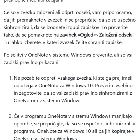
Če so v zvezku založeni ali odprti odseki, vam priporočamo,
da jih premaknete v zvezek in se prepričate, da so se uspešno
sinhronizirali, da se izognete izgubi zapiskov. To preverite
tako, da se pomaknete na
zavihek »Ogled«
>
Založeni odseki
.
Tu lahko izberete, v kateri zvezek želite shraniti zapiske.
Po selitvi v OneNote v sistemu Windows preverite, ali so vsi
zapiski pravilno prikazani:
Ne pozabite odpreti vsakega zvezka, ki ste ga prej imeli
odprtega v OneNotu za Windows 10. Preverite vsebino
in zagotovite, da so vsi zapiski pravilno sinhronizirani z
OneNotom v sistemu Windows.
Če v programu OneNote v sistemu Windows manjkajo
opombe, se prepričajte, da so se uspešno sinhronizirali v
programu OneNote za Windows 10 ali pa jih kopirajte v
OneNote v sistemu Windows.