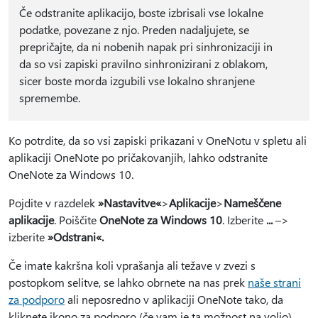
Če odstranite aplikacijo, boste izbrisali vse lokalne
podatke, povezane z njo. Preden nadaljujete, se
prepričajte, da ni nobenih napak pri sinhronizaciji in
da so vsi zapiski pravilno sinhronizirani z oblakom,
sicer boste morda izgubili vse lokalno shranjene
spremembe.
Ko potrdite, da so vsi zapiski prikazani v OneNotu v spletu ali
aplikaciji OneNote po pričakovanjih, lahko odstranite
OneNote za Windows 10.
Pojdite v razdelek
»Nastavitve«
>
Aplikacije
>
Nameščene
aplikacije
. Poiščite
OneNote za Windows 10
. Izberite
...
–>
izberite
»Odstrani«.
Če imate kakršna koli vprašanja ali težave v zvezi s
postopkom selitve, se lahko obrnete na nas prek
naše strani
za podporo
ali neposredno v aplikaciji OneNote tako, da
kliknete ikono za podporo (če vam je ta možnost na voljo).