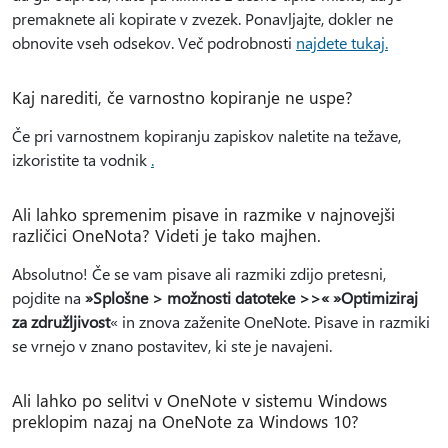
premaknete ali kopirate v zvezek. Ponavljajte, dokler ne
obnovite vseh odsekov. Več podrobnosti
najdete tukaj.
Kaj narediti, če varnostno kopiranje ne uspe?
Če pri varnostnem kopiranju zapiskov naletite na težave,
izkoristite ta vodnik
.
Ali lahko spremenim pisave in razmike v najnovejši
različici OneNota? Videti je tako majhen.
Absolutno! Če se vam pisave ali razmiki zdijo pretesni,
pojdite na
»Splošne > možnosti datoteke >>« »Optimiziraj
za združljivost
« in znova zaženite OneNote. Pisave in razmiki
se vrnejo v znano postavitev, ki ste je navajeni.
Ali lahko po selitvi v OneNote v sistemu Windows
preklopim nazaj na OneNote za Windows 10?