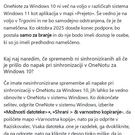
OneNote za Windows 10 ni več na voljo v različicah sistema
Windows 11 kot aplikacija v mapi »Prejeto«. Še vedno je na
voljo v Trgovini in ne bo samodejno odstranjena, če je že
nameščena. Ko oktobra 2025 doseže konec podpore, bo
postala
samo za branje
in do nje bodo imeli dostop le osebe,
ki so jo imeli predhodno nameščeno.
Kaj naj naredim, če sprememb ni sinhroniziranih ali če
je prišlo do napak pri sinhronizaciji v OneNotu za
Windows 10?
Če imate nesinhronizirane spremembe ali napake pri
sinhronizaciji v OneNotu za Windows 10, jih lahko še vedno
obnovite v OneNotu v sistemu Windows. Ko dokončate
selitev, odprite OneNote v sistemu Windows, izberite
»Možnosti datoteke>«, »Shrani > & varnostno kopiranje
«, da
poiščete mapo »Varnostna kopija«, nato pa jo odprite v
Raziskovalec. Vsaka datoteka .one je razdelek, ga dvokliknite,
da ga odprete, nato pa kliknite z desno tipko miške, da jo