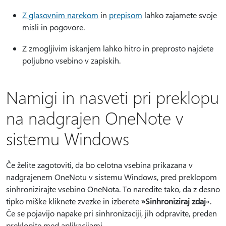
Z glasovnim narekom
in
prepisom
lahko zajamete svoje
misli in pogovore.
Z zmogljivim iskanjem lahko hitro in preprosto najdete
poljubno vsebino v zapiskih.
Namigi in nasveti pri preklopu
na nadgrajen OneNote v
sistemu Windows
Če želite zagotoviti, da bo celotna vsebina prikazana v
nadgrajenem OneNotu v sistemu Windows, pred preklopom
sinhronizirajte vsebino OneNota. To naredite tako, da z desno
tipko miške kliknete zvezke in izberete
»Sinhroniziraj zdaj
«.
Če se pojavijo napake pri sinhronizaciji, jih odpravite, preden
preklopite med aplikacijami.