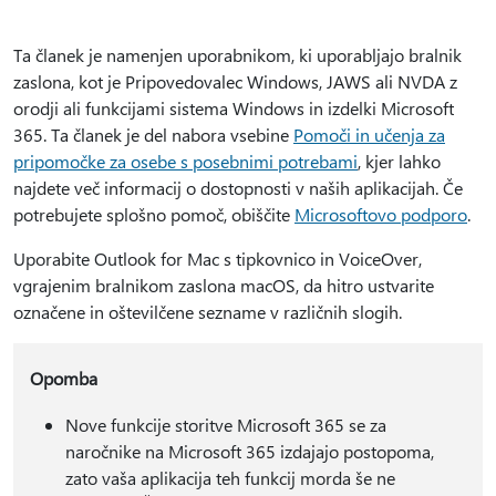
Ta članek je namenjen uporabnikom, ki uporabljajo bralnik
zaslona, kot je Pripovedovalec Windows, JAWS ali NVDA z
orodji ali funkcijami sistema Windows in izdelki Microsoft
365. Ta članek je del nabora vsebine
Pomoči in učenja za
pripomočke za osebe s posebnimi potrebami
, kjer lahko
najdete več informacij o dostopnosti v naših aplikacijah. Če
potrebujete splošno pomoč, obiščite
Microsoftovo podporo
.
Uporabite Outlook for Mac s tipkovnico in VoiceOver,
vgrajenim bralnikom zaslona macOS, da hitro ustvarite
označene in oštevilčene sezname v različnih slogih.
Opomba
Nove funkcije storitve Microsoft 365 se za
naročnike na Microsoft 365 izdajajo postopoma,
zato vaša aplikacija teh funkcij morda še ne