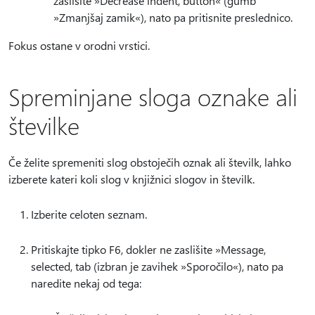
zaslišite »Decrease indent, button« (gumb
»Zmanjšaj zamik«), nato pa pritisnite preslednico.
Fokus ostane v orodni vrstici.
Spreminjane sloga oznake ali
številke
Če želite spremeniti slog obstoječih oznak ali številk, lahko
izberete kateri koli slog v knjižnici slogov in številk.
Izberite celoten seznam.
Pritiskajte tipko F6, dokler ne zaslišite »Message,
selected, tab (izbran je zavihek »Sporočilo«), nato pa
naredite nekaj od tega: