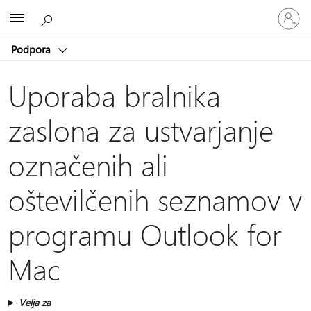
Vpišite
Microsoft
se
v
Podpora
svoj
račun
Uporaba bralnika
zaslona za ustvarjanje
označenih ali
oštevilčenih seznamov v
programu Outlook for
Mac
Velja za