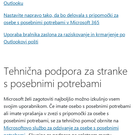
Outlooku
Nastavite napravo tako, da bo delovala s pripomočki za
osebe s posebnimi potrebami v Microsoft 365
Uporaba bralnika zaslona za raziskovanje in krmarjenje po
Outlookovi pošti
Tehnična podpora za stranke
s posebnimi potrebami
Microsoft želi zagotoviti najboljšo možno izkušnjo vsem
svojim uporabnikom. Če imate osebo s posebnimi potrebami
ali imate vprašanja v zvezi s pripomočki za osebe s
posebnimi potrebami, se za tehnično pomoč obrnite na
Microsoftovo službo za odzivanje za osebe s posebnimi
potrebami
. Skupina za podporo na spletnem mestu