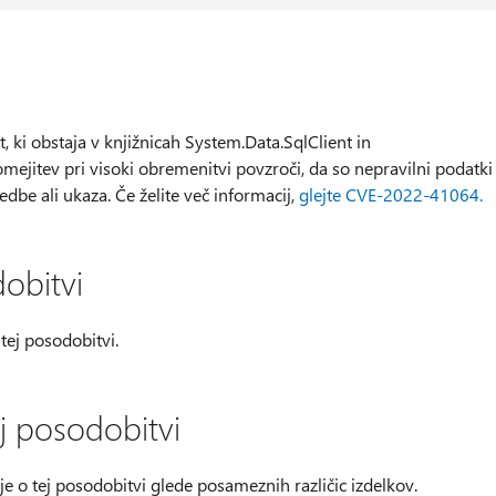
, ki obstaja v knjižnicah System.Data.SqlClient in
omejitev pri visoki obremenitvi povzroči, da so nepravilni podatki
dbe ali ukaza. Če želite več informacij,
glejte CVE-2022-41064.
obitvi
tej posodobitvi.
j posodobitvi
e o tej posodobitvi glede posameznih različic izdelkov.