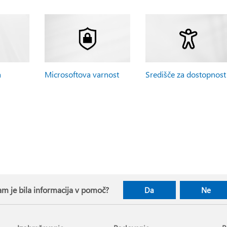
a
Microsoftova varnost
Središče za dostopnost
m je bila informacija v pomoč?
Da
Ne