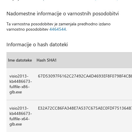
Nadomestne informacije o varnostnih posodobitvi
Ta varnostna posodobitev je zamenjala predhodno izdano
varnostno posodobitev
4464544.
Informacije o hash datoteki
Ime datoteke
Hash SHA1
visio2013-
67D53097F6162C27492CA4D4693EF8F0798F4CB
kb4486673-
fullfile-x86-
glb.exe
visio2013-
E32A72CC86FA348E7A537C675AEC0FDF7513648
kb4486673-
fullfile-x64-
glb.exe