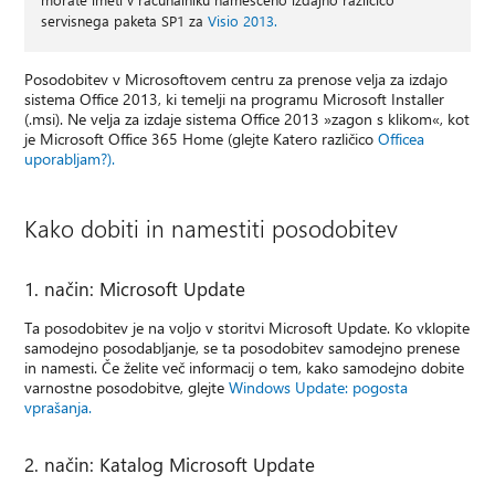
servisnega paketa SP1 za
Visio 2013.
Posodobitev v Microsoftovem centru za prenose velja za izdajo
sistema Office 2013, ki temelji na programu Microsoft Installer
(.msi). Ne velja za izdaje sistema Office 2013 »zagon s klikom«, kot
je Microsoft Office 365 Home (glejte Katero različico
Officea
uporabljam?).
Kako dobiti in namestiti posodobitev
1. način: Microsoft Update
Ta posodobitev je na voljo v storitvi Microsoft Update. Ko vklopite
samodejno posodabljanje, se ta posodobitev samodejno prenese
in namesti. Če želite več informacij o tem, kako samodejno dobite
varnostne posodobitve, glejte
Windows Update: pogosta
vprašanja.
2. način: Katalog Microsoft Update