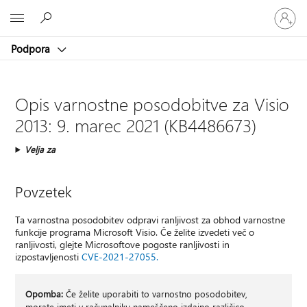
Vpišite
Microsoft
se
v
Podpora
svoj
račun
Opis varnostne posodobitve za Visio
2013: 9. marec 2021 (KB4486673)
Velja za
Povzetek
Ta varnostna posodobitev odpravi ranljivost za obhod varnostne
funkcije programa Microsoft Visio. Če želite izvedeti več o
ranljivosti, glejte Microsoftove pogoste ranljivosti in
izpostavljenosti
CVE-2021-27055.
Opomba:
Če želite uporabiti to varnostno posodobitev,
morate imeti v računalniku nameščeno izdajno različico