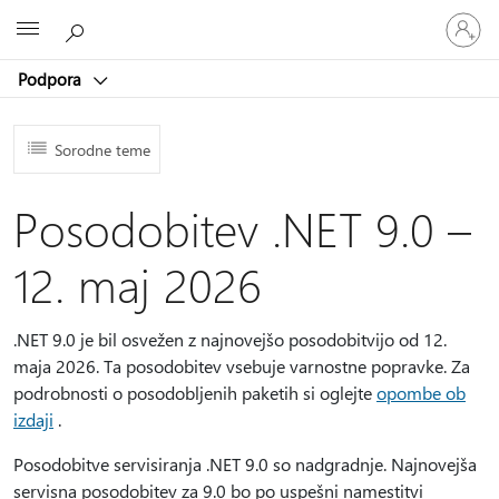
Vpišite
Microsoft
se
v
Podpora
svoj
račun
Sorodne teme
Posodobitev .NET 9.0 –
12. maj 2026
.NET 9.0 je bil osvežen z najnovejšo posodobitvijo od 12.
maja 2026. Ta posodobitev vsebuje varnostne popravke. Za
podrobnosti o posodobljenih paketih si oglejte
opombe ob
izdaji
.
Posodobitve servisiranja .NET 9.0 so nadgradnje. Najnovejša
servisna posodobitev za 9.0 bo po uspešni namestitvi