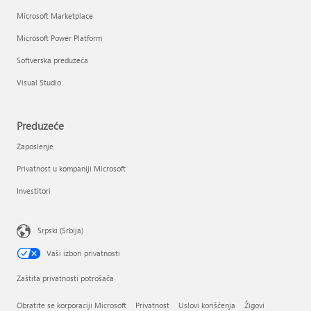
Microsoft Marketplace
Microsoft Power Platform
Softverska preduzeća
Visual Studio
Preduzeće
Zaposlenje
Privatnost u kompaniji Microsoft
Investitori
Srpski (Srbija)
Vaši izbori privatnosti
Zaštita privatnosti potrošača
Obratite se korporaciji Microsoft
Privatnost
Uslovi korišćenja
Žigovi