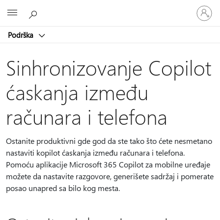
Prijavite
Microsoft
se
na
Podrška
nalog
Sinhronizovanje Copilot
ćaskanja između
računara i telefona
Ostanite produktivni gde god da ste tako što ćete nesmetano
nastaviti kopilot ćaskanja između računara i telefona.
Pomoću aplikacije Microsoft 365 Copilot za mobilne uređaje
možete da nastavite razgovore, generišete sadržaj i pomerate
posao unapred sa bilo kog mesta.