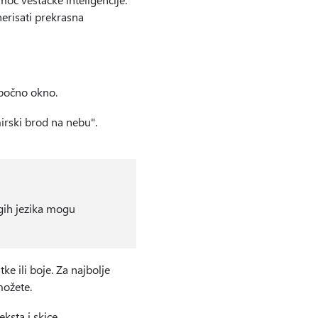
nerisati prekrasna
 bočno okno.
irski brod na nebu".
gih jezika mogu
ke ili boje. Za najbolje
možete.
sta i skice.