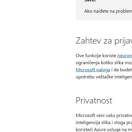
Ako naiđete na problem
Zahtev za prijav
Ove funkcije koriste
neuron
ograničenja koliko slika mož
Microsoft naloga
i da budet
upotrebu veštačke inteligen
Privatnost
Microsoft ceni vašu privat
inteligencija slika i stoga
koristeći Azure usluge na m