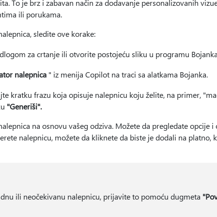
ita. To je brz i zabavan način za dodavanje personalizovanih vizu
ima ili porukama.
nalepnica, sledite ove korake:
logom za crtanje ili otvorite postojeću sliku u programu Bojanka
ator nalepnica
" iz menija Copilot na traci sa alatkama Bojanka.
jte kratku frazu koja opisuje nalepnicu koju želite, na primer, "m
vku
"Generiši".
 nalepnica na osnovu vašeg odziva. Možete da pregledate opcije 
rete nalepnicu, možete da kliknete da biste je dodali na platno, kop
adnu ili neočekivanu nalepnicu, prijavite to pomoću dugmeta
"Pov