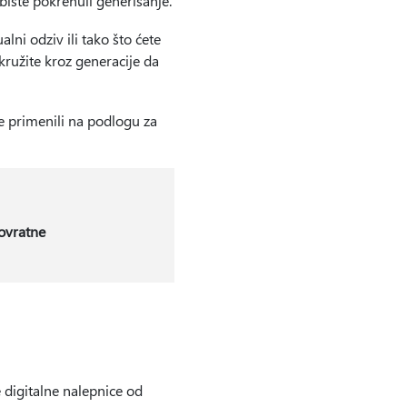
biste pokrenuli generisanje.
lni odziv ili tako što ćete
kružite kroz generacije da
je primenili na podlogu za
ovratne
digitalne nalepnice od