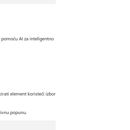
 pomoću AI za inteligentno
irati element koristeći izbor
ativnu popunu.