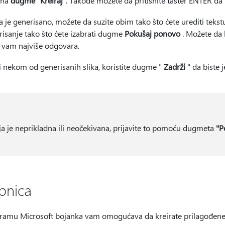
e na
dugme "Kreiraj
". Takođe možete da pritisnite taster ENTER da 
 je generisano, možete da suzite obim tako što ćete urediti tekstua
risanje tako što ćete izabrati dugme
Pokušaj ponovo
. Možete da 
a vam najviše odgovara.
 nekom od generisanih slika, koristite dugme "
Zadrži
" da biste 
ja je neprikladna ili neočekivana, prijavite to pomoću dugmeta
"P
pnica
ramu Microsoft bojanka vam omogućava da kreirate prilagođene 