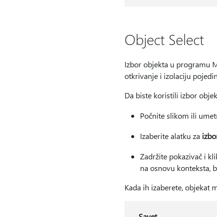
Object Select
Izbor objekta u programu M
otkrivanje i izolaciju pojed
Da biste koristili izbor obje
Počnite slikom ili um
Izaberite alatku za
izbo
Zadržite pokazivač i kl
na osnovu konteksta, be
Kada ih izaberete, objekat m
Savet