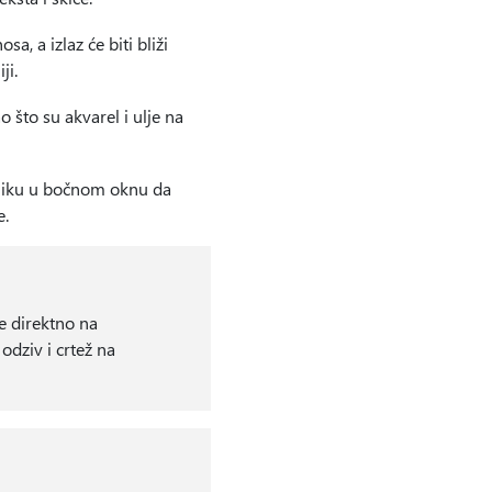
, a izlaz će biti bliži
ji.
što su akvarel i ulje na
sliku u bočnom oknu da
e.
e direktno na
odziv i crtež na