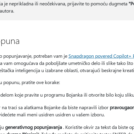
ja je neprikladna ili neočekivana, prijavite to pomoću dugmeta
"P
autora.
opuna
vno popunjavanje, potreban vam je
Snapdragon povered Copilot+ 
 vam omogućava da poboljšate umetničko delo ili slike tako što
eštačka inteligencija u izabrane oblasti, otvarajući beskrajne kr
nu popunu, pratite ove korake:
elom koje pravite u programu Bojanka ili otvorite bilo koju sliku 
 na traci sa alatkama Bojanke da biste napravili izbor
pravougaon
 videćete mali meni usidren usidren u vašem izboru.
iju
generativnog popunjavanja
. Koristite okvir za tekst da biste op