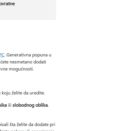
ovratne
PC
. Generativna popuna u
 ćete nesmetano dodati
eativne mogućnosti.
koju želite da uredite.
ika
ili
slobodnog oblika
.
isali šta želite da dodate pri