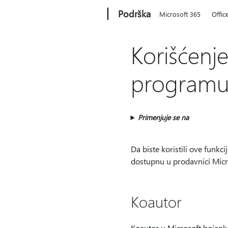
Microsoft
Podrška
Microsoft 365
Offic
Korišćenj
programu
Primenjuje se na
Da biste koristili ove funkc
dostupnu u prodavnici Micr
Koautor
Koautor u Microsoft bojank