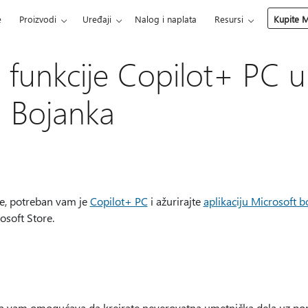
e
Proizvodi
Uređaji
Nalog i naplata
Resursi
Kupite M
e funkcije Copilot+ PC u
 Bojanka
ije, potreban vam je
Copilot+ PC
i ažurirajte
aplikaciju Microsoft b
osoft Store.
a vam omogućava da kreirate neverovatna umetnička dela uz pomo