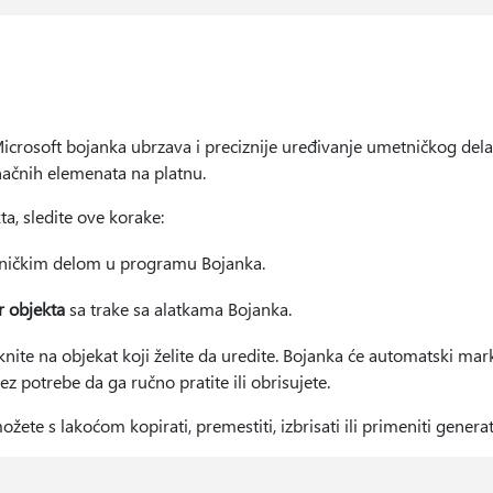
icrosoft bojanka ubrzava i preciznije uređivanje umetničkog dela
inačnih elemenata na platnu.
kta, sledite ove korake:
etničkim delom u programu Bojanka.
r objekta
sa trake sa alatkama Bojanka.
iknite na objekat koji želite da uredite. Bojanka će automatski mark
z potrebe da ga ručno pratite ili obrisujete.
ožete s lakoćom kopirati, premestiti, izbrisati ili primeniti gener