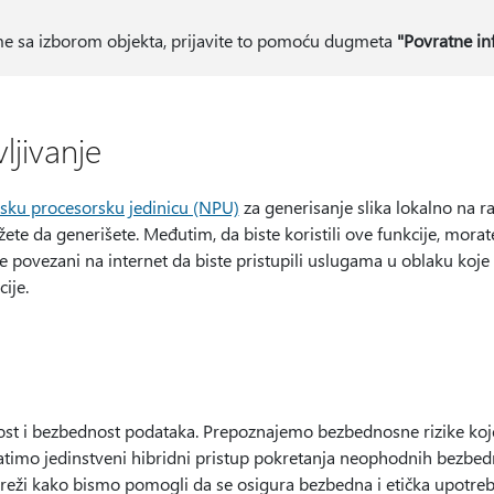
e sa izborom objekta, prijavite to pomoću dugmeta
"Povratne in
ljivanje
sku procesorsku jedinicu (NPU)
za generisanje slika lokalno na r
ete da generišete. Međutim, da biste koristili ove funkcije, mora
e povezani na internet da biste pristupili uslugama u oblaku ko
cije.
nost i bezbednost podataka. Prepoznajemo bezbednosne rizike koj
 pratimo jedinstveni hibridni pristup pokretanja neophodnih bezbe
reži kako bismo pomogli da se osigura bezbedna i etička upotreba