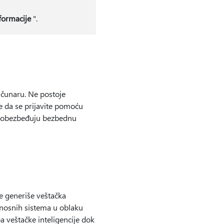
formacije
".
ačunaru. Ne postoje
te da se prijavite pomoću
je obezbeđuju bezbednu
e generiše veštačka
dnosnih sistema u oblaku
 veštačke inteligencije dok