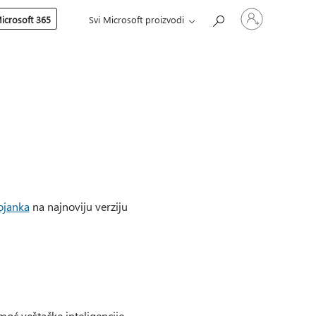
Prijavite
icrosoft 365
Svi Microsoft proizvodi
se
na
nalog
ojanka
na najnoviju verziju
ć veštačke inteligencije.