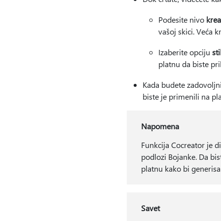
Podesite nivo
krea
vašoj skici. Veća kr
Izaberite opciju
sti
platnu da biste pri
Kada budete zadovoljn
biste je primenili na pl
Napomena
Funkcija Cocreator je d
podlozi Bojanke. Da bist
platnu kako bi generisa
Savet