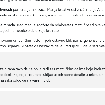
tivnosti
pomeranjem klizača. Manja kreativnost znači manje AI unosa
eativnost znači više AI unosa, a izlaz će biti maštovitiji i raznovrsni
la
iz padajućeg menija. Možete da odaberete umetničke stilove kao 
lagodili umetničko delo koje kreirate.
i svojim umetničkim delom, jednostavno kliknite na generisanu 
atno Bojanke. Možete da nastavite da je uređujete ili da je sačuvat
izajnirana tako da najbolje radi sa umetničkim delima koja kreirat
e dobili najbolje rezultate, uključite određene detalje u tekstualni 
na slika odgovarala vašem vidu.