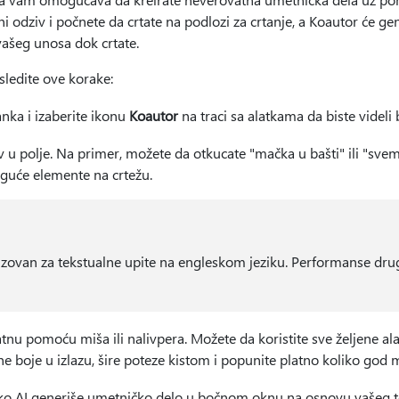
 odziv i počnete da crtate na podlozi za crtanje, a Koautor će ge
ašeg unosa dok crtate.
 sledite ove korake:
nka i izaberite ikonu
Koautor
na traci sa alatkama da biste videli
v u polje. Na primer, možete da otkucate "mačka u bašti" ili "svem
oguće elemente na crtežu.
izovan za tekstualne upite na engleskom jeziku. Performanse dru
tnu pomoću miša ili nalivpera. Možete da koristite sve željene alat
jene boje u izlazu, šire poteze kistom i popunite platno koliko god 
ako AI generiše umetničko delo u bočnom oknu na osnovu vašeg tek