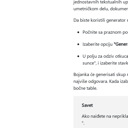
jednostavnih tekstualnih up
umetničkom delu, dokument
Da biste koristili generator 
Počnite sa praznom pod
Izaberite opciju
"Gener
U polju za odziv otkuca
sunce", i izaberite sta
Bojanka će generisati skup
najviše odgovara. Kada izabe
bočne table.
Savet
Ako naiđete na neprikl
".