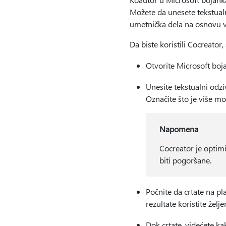
Možete da unesete tekstualni
umetnička dela na osnovu v
Da biste koristili Cocreator,
Otvorite Microsoft boja
Unesite tekstualni odzi
Označite što je više m
Napomena
Cocreator je optim
biti pogoršane.
Počnite da crtate na pla
rezultate koristite žel
Dok crtate, videćete k