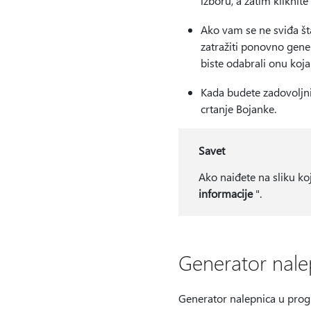
izboru, a zatim kliknit
Ako vam se ne sviđa šta
zatražiti ponovno gene
biste odabrali onu koj
Kada budete zadovoljni
crtanje Bojanke.
Savet
Ako naiđete na sliku ko
informacije
".
Generator nale
Generator nalepnica u prog