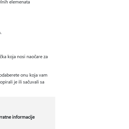
elnih elemenata
.
ačka koja nosi naočare za
i odaberete onu koja vam
irali je ili sačuvali sa
ratne informacije