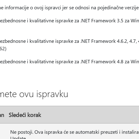
e informacije o ovoj ispravci jer se odnosi na pojedinačne verzije
ezbednosne i kvalitativne ispravke za .NET Framework 3.5 za W
ezbednosne i kvalitativne ispravke za .NET Framework 4.6.2, 4.7, 
62)
ezbednosne i kvalitativne ispravke za .NET Framework 4.8 za W
mete ovu ispravku
an
Sledeći korak
Ne postoji. Ova ispravka će se automatski preuzeti i instali
Update.