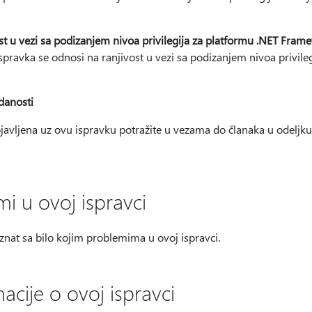
 u vezi sa podizanjem nivoa privilegija za platformu .NET Fram
se odnosi na ranjivost u vezi sa podizanjem nivoa privilegi
danosti
bjavljena uz ovu ispravku potražite u vezama do članaka u odeljk
i u ovoj ispravci
znat sa bilo kojim problemima u ovoj ispravci.
cije o ovoj ispravci