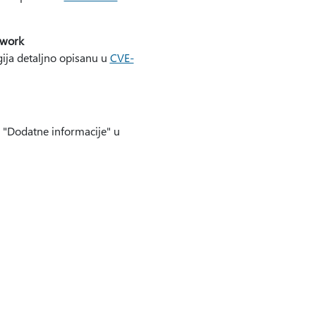
ework
ja detaljno opisanu u
CVE-
u "Dodatne informacije" u