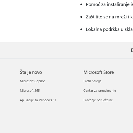
Pomoć za instaliranje i
Zaštitite se na mreži i 
Lokalna podrška u skla
D
Šta je novo
Microsoft Store
Microsoft Copilot
Profil naloga
Microsoft 365
Centar za preuzimanje
Aplikacije za Windows 11
Praćenje porudžbine