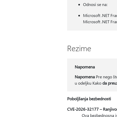
Odnosi se na:
Microsoft .NET Fr
Microsoft .NET Fr
Rezime
Napomena
Napomena
Pre nego što
u odeljku Kako
da preu
Poboljšanja bezbednosti
CVE-2026-32177 – Ranjivost
Ova bezbednosna ispravka 