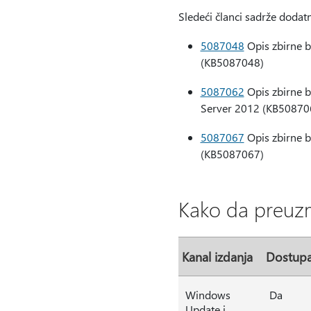
Sledeći članci sadrže dodatn
5087048
Opis zbirne b
(KB5087048)
5087062
Opis zbirne b
Server 2012 (KB50870
5087067
Opis zbirne b
(KB5087067)
Kako da preuz
Kanal izdanja
Dostup
Windows
Da
Update i