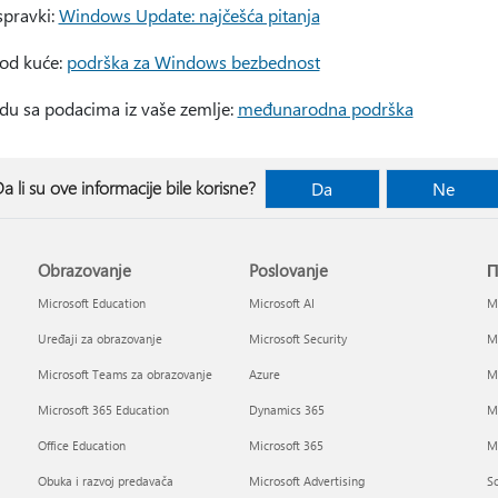
spravki:
Windows Update: najčešća pitanja
kod kuće:
podrška za Windows bezbednost
du sa podacima iz vaše zemlje:
međunarodna podrška
a li su ove informacije bile korisne?
Da
Ne
Obrazovanje
Poslovanje
П
Microsoft Education
Microsoft AI
Mi
Uređaji za obrazovanje
Microsoft Security
Mi
Microsoft Teams za obrazovanje
Azure
Mi
Microsoft 365 Education
Dynamics 365
M
Office Education
Microsoft 365
Mi
Obuka i razvoj predavača
Microsoft Advertising
So