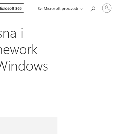
Prijavite
icrosoft 365
Svi Microsoft proizvodi
se
na
nalog
na i
amework
za Windows