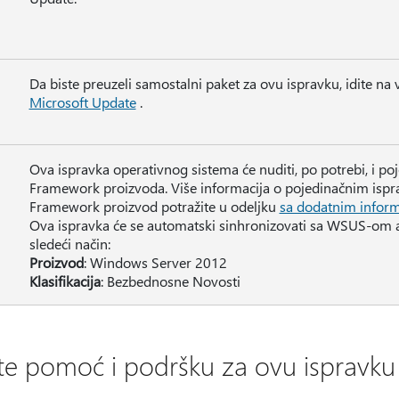
Da biste preuzeli samostalni paket za ovu ispravku, idite na 
Microsoft Update
.
Ova ispravka operativnog sistema će nuditi, po potrebi, i po
Framework proizvoda. Više informacija o pojedinačnim isp
Framework proizvod potražite u odeljku
sa dodatnim inform
Ova ispravka će se automatski sinhronizovati sa WSUS-om a
sledeći način:
Proizvod
: Windows Server 2012
Klasifikacija
: Bezbednosne Novosti
te pomoć i podršku za ovu ispravku