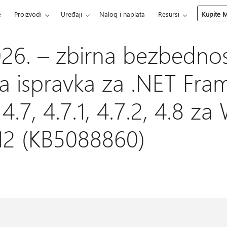
e
Proizvodi
Uređaji
Nalog i naplata
Resursi
Kupite M
026. – zbirna bezbednos
vna ispravka za .NET Fr
, 4.7, 4.7.1, 4.7.2, 4.8 
12 (KB5088860)