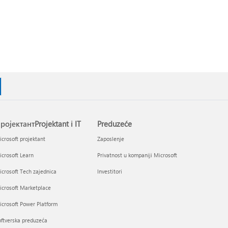
ројектантProjektant i IT
Preduzeće
crosoft projektant
Zaposlenje
crosoft Learn
Privatnost u kompaniji Microsoft
crosoft Tech zajednica
Investitori
icrosoft Marketplace
crosoft Power Platform
ftverska preduzeća