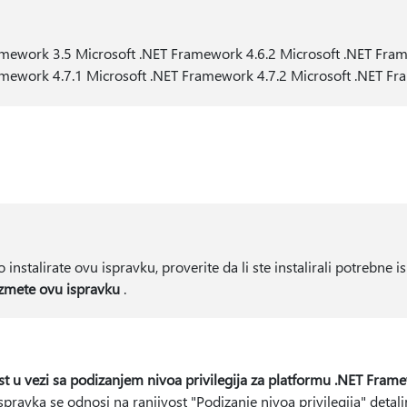
amework 3.5 Microsoft .NET Framework 4.6.2 Microsoft .NET Fra
amework 4.7.1 Microsoft .NET Framework 4.7.2 Microsoft .NET F
 instalirate ovu ispravku, proverite da li ste instalirali potrebne
zmete ovu ispravku
.
 u vezi sa podizanjem nivoa privilegija za platformu .NET Fram
se odnosi na ranjivost "Podizanje nivoa privilegija" detalj