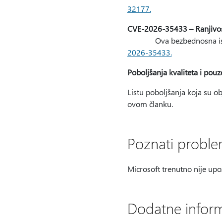
32177.
CVE-2026-35433 – Ranjivost
Ova bezbednosna ispravka 
2026-35433.
Poboljšanja kvaliteta i pouz
Listu poboljšanja koja su o
ovom članku.
Poznati problem
Microsoft trenutno nije upo
Dodatne informa