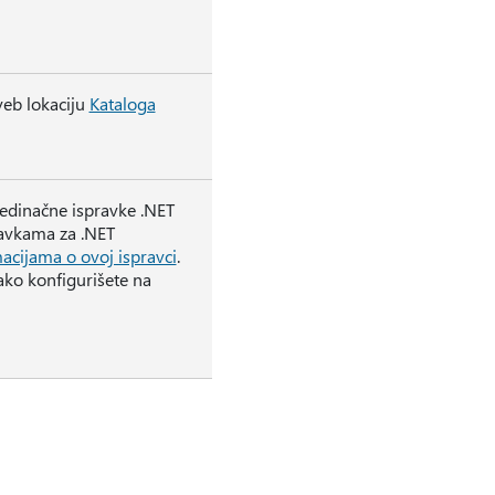
veb lokaciju
Kataloga
jedinačne ispravke .NET
ravkama za .NET
acijama o ovoj ispravci
.
ko konfigurišete na