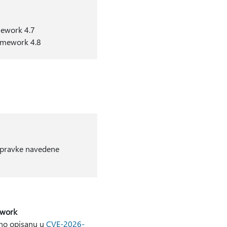
mework 4.7
ramework 4.8
 ispravke navedene
ework
no opisanu u
CVE-2026-