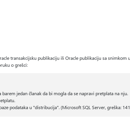
acle transakcijsku publikaciju ili Oracle publikaciju sa snimkom
oruku o grešci:
 barem jedan članak da bi mogla da se napravi pretplata na nju.
etplatu.
aze podataka u "distribucija". (Microsoft SQL Server, greška: 14