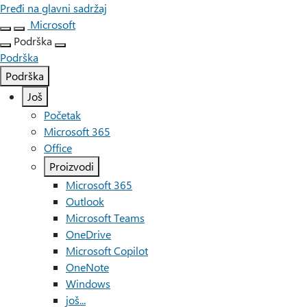
Pređi na glavni sadržaj
Microsoft
Podrška
Podrška
Podrška
Još
Početak
Microsoft 365
Office
Proizvodi
Microsoft 365
Outlook
Microsoft Teams
OneDrive
Microsoft Copilot
OneNote
Windows
još...