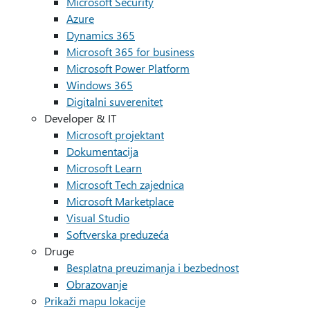
Microsoft Security
Azure
Dynamics 365
Microsoft 365 for business
Microsoft Power Platform
Windows 365
Digitalni suverenitet
Developer & IT
Microsoft projektant
Dokumentacija
Microsoft Learn
Microsoft Tech zajednica
Microsoft Marketplace
Visual Studio
Softverska preduzeća
Druge
Besplatna preuzimanja i bezbednost
Obrazovanje
Prikaži mapu lokacije