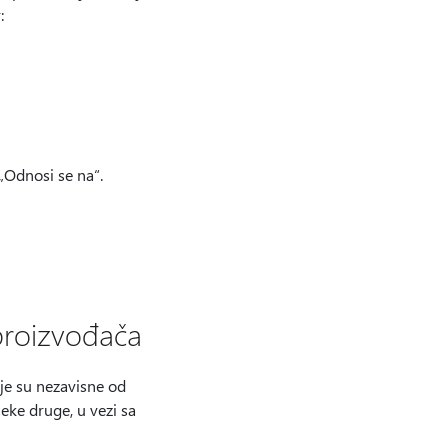
:
„Odnosi se na“.
proizvođača
je su nezavisne od
eke druge, u vezi sa