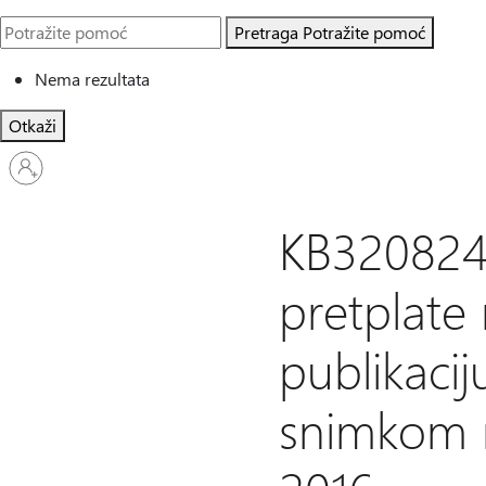
Pretraga
Potražite pomoć
Nema rezultata
Otkaži
Prijavite
se
na
nalog
KB320824
pretplate 
publikacij
snimkom n