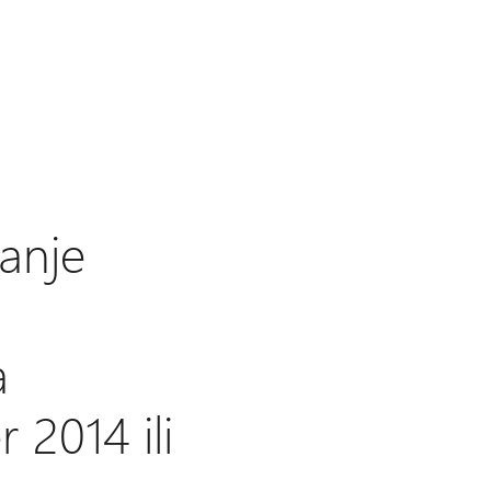
anje
a
 2014 ili