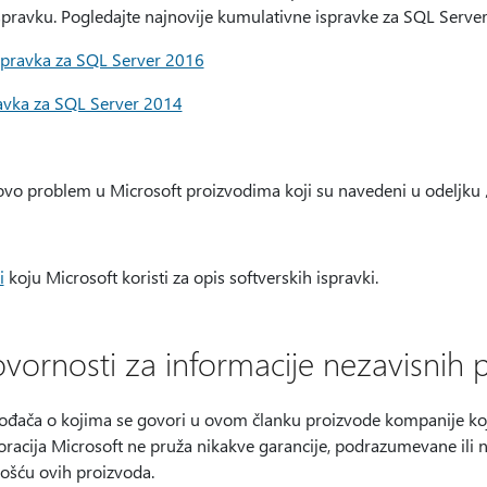
pravku. Pogledajte najnovije kumulativne ispravke za SQL Server
spravka za SQL Server 2016
avka za SQL Server 2014
 ovo problem u Microsoft proizvodima koji su navedeni u odeljku 
i
koju Microsoft koristi za opis softverskih ispravki.
vornosti za informacije nezavisnih 
vođača o kojima se govori u ovom članku proizvode kompanije ko
oracija Microsoft ne pruža nikakve garancije, podrazumevane ili n
ošću ovih proizvoda.