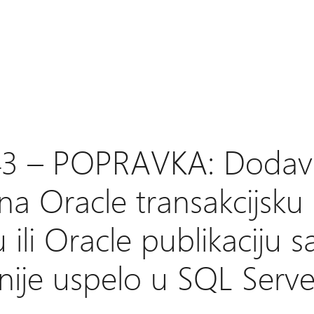
3 – POPRAVKA: Dodav
na Oracle transakcijsku
u ili Oracle publikaciju s
ije uspelo u SQL Server