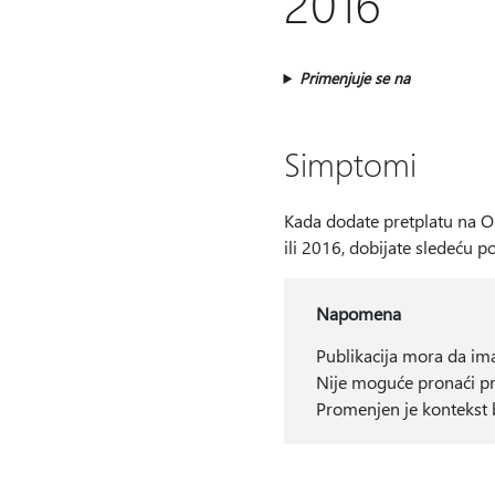
2016
Primenjuje se na
Simptomi
Kada dodate pretplatu na Or
ili 2016, dobijate sledeću p
Napomena
Publikacija mora da ima
Nije moguće pronaći pr
Promenjen je kontekst b