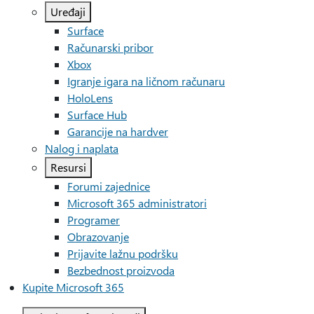
Uređaji
Surface
Računarski pribor
Xbox
Igranje igara na ličnom računaru
HoloLens
Surface Hub
Garancije na hardver
Nalog i naplata
Resursi
Forumi zajednice
Microsoft 365 administratori
Programer
Obrazovanje
Prijavite lažnu podršku
Bezbednost proizvoda
Kupite Microsoft 365