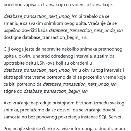
početnog zapisa za transakciju u evidenciji transakcije.
database_transaction_next_undo_lsn
bi trebalo da se
smanjuje sa svakim snimkom ovog upita. Vraćanje će se
uspešno dovršiti kada
database_transaction_next_undo_lsn
dostigne database_transaction_begin_lsn.
Cilj ovoga jeste da napravite nekoliko snimaka prethodnog
upita u okviru unapred određenog intervala, a zatim da
upotrebite deltu LSN-ova koji su obrađeni u
database_transaction_next_undo_lsn
u okviru tog intervala i
ekstrapolirate vreme potrebno da bi se procenilo vreme koje
će biti potrebno da
database_transaction_next_undo_lsn
stigne do
database_transaction_begin_lsn
.
Ako vraćanje napreduje pristojnom brzinom između svakog
snimka, predlažemo da se dozvoli da se vraćanje dovrši
samostalno bez ponovnog pokretanja instance SQL Server.
Pogledajte sledeće članke za više informacija o dugotrajnom