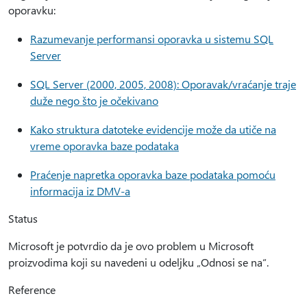
oporavku:
Razumevanje performansi oporavka u sistemu SQL
Server
SQL Server (2000, 2005, 2008): Oporavak/vraćanje traje
duže nego što je očekivano
Kako struktura datoteke evidencije može da utiče na
vreme oporavka baze podataka
Praćenje napretka oporavka baze podataka pomoću
informacija iz DMV-a
Status
Microsoft je potvrdio da je ovo problem u Microsoft
proizvodima koji su navedeni u odeljku „Odnosi se na“.
Reference