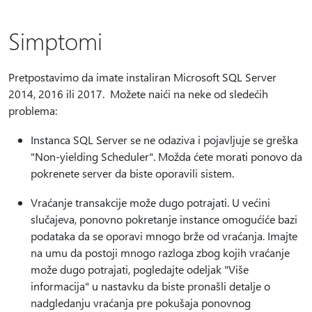
Simptomi
Pretpostavimo da imate instaliran Microsoft SQL Server
2014, 2016 ili 2017. Možete naići na neke od sledećih
problema:
Instanca SQL Server se ne odaziva i pojavljuje se greška
"Non-yielding Scheduler". Možda ćete morati ponovo da
pokrenete server da biste oporavili sistem.
Vraćanje transakcije može dugo potrajati. U većini
slučajeva, ponovno pokretanje instance omogućiće bazi
podataka da se oporavi mnogo brže od vraćanja. Imajte
na umu da postoji mnogo razloga zbog kojih vraćanje
može dugo potrajati, pogledajte odeljak "Više
informacija" u nastavku da biste pronašli detalje o
nadgledanju vraćanja pre pokušaja ponovnog