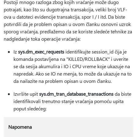
Postoji mnogo razloga zbog kojih vraćanje može dugo
potrajati, kao što su dugotrajna transakcija, veliki broj VLF-
ova u datoteci evidencije transakcija, spor I / I itd. Da biste
potvrdili da je problem opisan u ovom članku osnovni uzrok
sporog vraćanja, predlažemo da se koriste sledeće tehnike za
nadgledanje toka operacije vraćanja:
Iz
sys.dm_exec_requests
identifikujte session_id čija je
komanda postavljena na "KILLED/ROLLBACK" i uverite
se da sesija akumulira i IO i CPU vreme koje ukazuje na
napredak. Ako se IO ne menja, to može da ukazuje na to
da nailazite na problem opisan u ovom članku.
Izvršite upit
sys.dm_tran_database_transactions
da biste
identifikovali trenutno stanje vraćanja pomoću upita
poput sledećeg:
Napomena