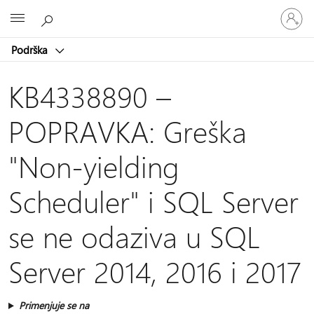
Prijavite
Microsoft
se
na
Podrška
nalog
KB4338890 –
POPRAVKA: Greška
"Non-yielding
Scheduler" i SQL Server
se ne odaziva u SQL
Server 2014, 2016 i 2017
Primenjuje se na