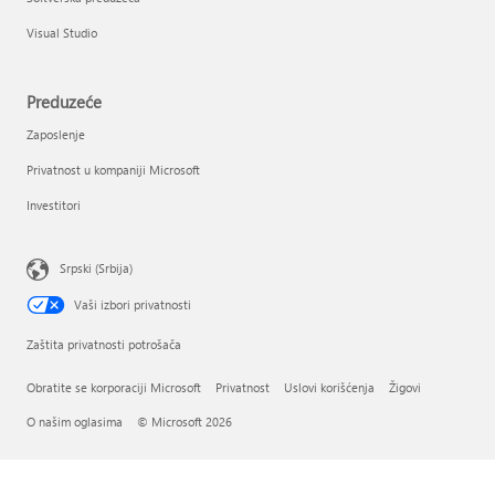
Visual Studio
Preduzeće
Zaposlenje
Privatnost u kompaniji Microsoft
Investitori
Srpski (Srbija)
Vaši izbori privatnosti
Zaštita privatnosti potrošača
Obratite se korporaciji Microsoft
Privatnost
Uslovi korišćenja
Žigovi
O našim oglasima
© Microsoft 2026