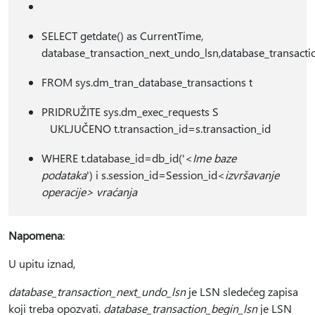
SELECT getdate() as CurrentTime,
database_transaction_next_undo_lsn,database_transactio
FROM sys.dm_tran_database_transactions t
PRIDRUŽITE sys.dm_exec_requests S
UKLJUČENO t.transaction_id=s.transaction_id
WHERE t.database_id=db_id('<
Ime baze
podataka
') i s.session_id=Session_id<
izvršavanje
operacije> vraćanja
Napomena
:
U upitu iznad,
database_transaction_next_undo_lsn
je LSN sledećeg zapisa
koji treba opozvati.
database_transaction_begin_lsn
je LSN