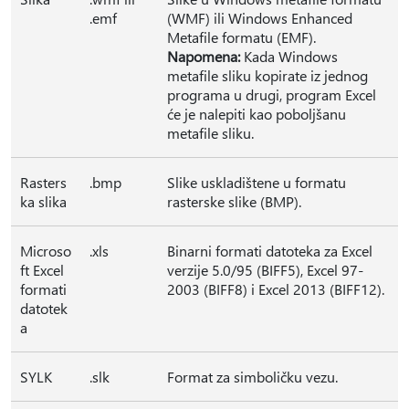
.emf
(WMF) ili Windows Enhanced
Metafile formatu (EMF).
Napomena:
Kada Windows
metafile sliku kopirate iz jednog
programa u drugi, program Excel
će je nalepiti kao poboljšanu
metafile sliku.
Rasters
.bmp
Slike uskladištene u formatu
ka slika
rasterske slike (BMP).
Microso
.xls
Binarni formati datoteka za Excel
ft Excel
verzije 5.0/95 (BIFF5), Excel 97-
formati
2003 (BIFF8) i Excel 2013 (BIFF12).
datotek
a
SYLK
.slk
Format za simboličku vezu.