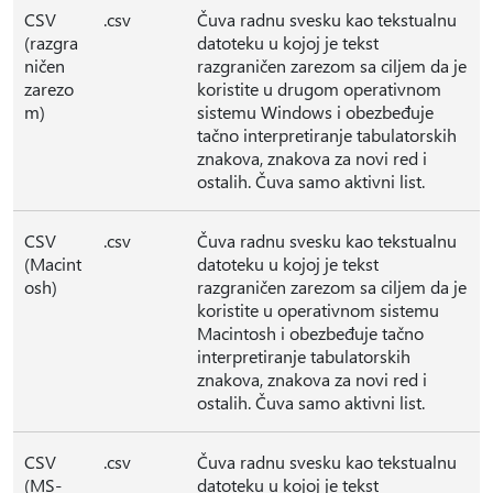
CSV
.csv
Čuva radnu svesku kao tekstualnu
(razgra
datoteku u kojoj je tekst
ničen
razgraničen zarezom sa ciljem da je
zarezo
koristite u drugom operativnom
m)
sistemu Windows i obezbeđuje
tačno interpretiranje tabulatorskih
znakova, znakova za novi red i
ostalih. Čuva samo aktivni list.
CSV
.csv
Čuva radnu svesku kao tekstualnu
(Macint
datoteku u kojoj je tekst
osh)
razgraničen zarezom sa ciljem da je
koristite u operativnom sistemu
Macintosh i obezbeđuje tačno
interpretiranje tabulatorskih
znakova, znakova za novi red i
ostalih. Čuva samo aktivni list.
CSV
.csv
Čuva radnu svesku kao tekstualnu
(MS-
datoteku u kojoj je tekst