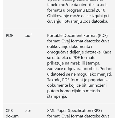
tabele možete da otvorite i u .ods
formatu u programu Excel 2010.
Oblikovanje može da se izgubi pri
čuvanju i otvaranju .ods datoteka.
PDF
.pdf
Portable Document Format (PDF)
format. Ovaj format datoteke čuva
oblikovanje dokumenta i
omogućava deljenje datoteke. Kada
se datoteka u PDF formatu
prikazuje na mreži ili štampa,
zadržaće odgovarajući oblik. Podaci
u datoteci se ne mogu lako menjati.
Takođe, PDF format je pogodan za
dokumente koji će biti umnoženi
putem komercijalnih metoda
štampanja.
XPS
.xps
XML Paper Specification (XPS)
dokum
format. Ovaj format datoteke čuva