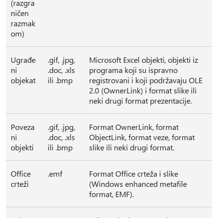
(razgra
ničen
razmak
om)
Ugrađe
.gif, .jpg,
Microsoft Excel objekti, objekti iz
ni
.doc, .xls
programa koji su ispravno
objekat
ili .bmp
registrovani i koji podržavaju OLE
2.0 (OwnerLink) i format slike ili
neki drugi format prezentacije.
Poveza
.gif, .jpg,
Format OwnerLink, format
ni
.doc, .xls
ObjectLink, format veze, format
objekti
ili .bmp
slike ili neki drugi format.
Office
.emf
Format Office crteža i slike
crteži
(Windows enhanced metafile
format, EMF).