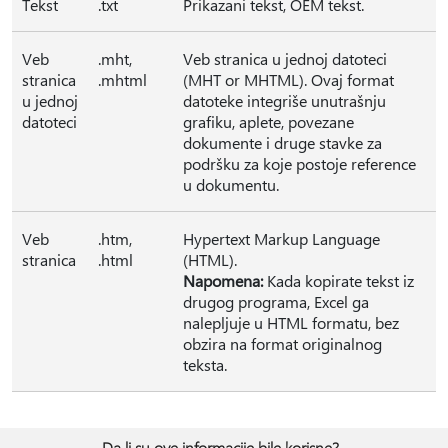
Tekst
.txt
Prikazani tekst, OEM tekst.
Veb
.mht,
Veb stranica u jednoj datoteci
stranica
.mhtml
(MHT or MHTML). Ovaj format
u jednoj
datoteke integriše unutrašnju
datoteci
grafiku, aplete, povezane
dokumente i druge stavke za
podršku za koje postoje reference
u dokumentu.
Veb
.htm,
Hypertext Markup Language
stranica
.html
(HTML).
Napomena:
Kada kopirate tekst iz
drugog programa, Excel ga
nalepljuje u HTML formatu, bez
obzira na format originalnog
teksta.
Da li su ove informacije bile korisne?