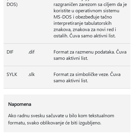
DOS)
razgraničen zarezom sa ciljem da je
koristite u operativnom sistemu
MS-DOS i obezbeđuje tačno
interpretiranje tabulatorskih
znakova, znakova za novi red i
ostalih. Čuva samo aktivni list.
DIF
.dif
Format za razmenu podataka. Čuva
samo aktivni list.
SYLK
.slk
Format za simboličke veze. Čuva
samo aktivni list.
Napomena
Ako radnu svesku sačuvate u bilo kom tekstualnom
formatu, svako oblikovanje će biti izgubljeno.