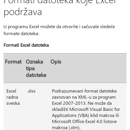
podržava
U programu Excel možete da otvorite i sačuvate sledeće
formate datoteka:
Formati Excel datoteka
Format
Oznaka
Opis
tipa
datoteke
Excel
.xlsx
Podrazumevani format datoteke
radna
zasnovan na XML-u za program
sveska
Excel 2007-2013. Ne može da
skladišti Microsoft Visual Basic for
Applications (VBA) kôd makroa ili
Microsoft Office Excel 4.0 listove
makroa (.xlm).