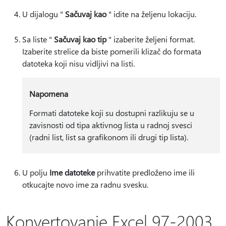
U dijalogu "
Sačuvaj kao
" idite na željenu lokaciju.
Sa liste "
Sačuvaj kao tip
" izaberite željeni format.
Izaberite strelice da biste pomerili klizač do formata
datoteka koji nisu vidljivi na listi.
Napomena
Formati datoteke koji su dostupni razlikuju se u
zavisnosti od tipa aktivnog lista u radnoj svesci
(radni list, list sa grafikonom ili drugi tip lista).
U polju
Ime datoteke
prihvatite predloženo ime ili
otkucajte novo ime za radnu svesku.
Konvertovanje Excel 97-2003