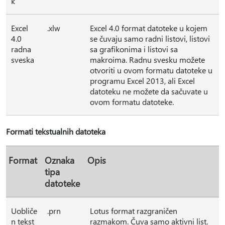
k
Excel
.xlw
Excel 4.0 format datoteke u kojem
4.0
se čuvaju samo radni listovi, listovi
radna
sa grafikonima i listovi sa
sveska
makroima. Radnu svesku možete
otvoriti u ovom formatu datoteke u
programu Excel 2013, ali Excel
datoteku ne možete da sačuvate u
ovom formatu datoteke.
Formati tekstualnih datoteka
Format
Oznaka
Opis
tipa
datoteke
Uobliče
.prn
Lotus format razgraničen
n tekst
razmakom. Čuva samo aktivni list.