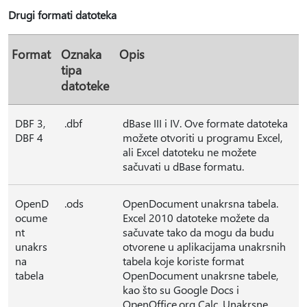
Drugi formati datoteka
Format
Oznaka
Opis
tipa
datoteke
DBF 3,
.dbf
dBase III i IV. Ove formate datoteka
DBF 4
možete otvoriti u programu Excel,
ali Excel datoteku ne možete
sačuvati u dBase formatu.
OpenD
.ods
OpenDocument unakrsna tabela.
ocume
Excel 2010 datoteke možete da
nt
sačuvate tako da mogu da budu
unakrs
otvorene u aplikacijama unakrsnih
na
tabela koje koriste format
tabela
OpenDocument unakrsne tabele,
kao što su Google Docs i
OpenOffice.org Calc. Unakrsne