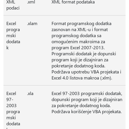
XML
.xml
XML format podataka
podaci
Excel
.xlam
Format programskog dodatka
progra
zasnovan na XML-u i format
mski
programskog dodatka sa
dodata
omogućenim makroima za
k
program Excel 2007-2013.
Programski dodatak je dopunski
program koji je dizajniran za
pokretanje dodatnog koda.
Podržava upotrebu VBA projekata i
Excel 4.0 listova makroa (.xlm).
Excel
.xla
Excel 97-2003 programski dodatak,
97-
dopunski program koji je dizajniran
2003
za pokretanje dodatnog koda.
progra
Podržava korišćenje VBA projekata.
mski
dodata