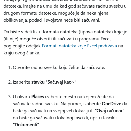
datoteka. Imajte na umu da kad god sačuvate radnu svesku u
drugom formatu datoteke, moguće je da neka njena
oblikovanja, podaci i svojstva neće biti sačuvani.
Da biste videli listu formata datoteka (tipova datoteka) koje je
(ili nije) moguće otvoriti ili sačuvati u programu Excel,
pogledajte odeljak
Formati datoteka koje Excel podržava
na
kraju ovog članka.
Otvorite radnu svesku koju želite da sačuvate.
Izaberite
stavku "Sačuvaj kao
>"
U okviru
Places
izaberite mesto na kojem želite da
sačuvate radnu svesku. Na primer, izaberite
OneDrive
da
biste ga sačuvali na svojoj veb lokaciji ili
"Ovaj računar"
da biste ga sačuvali u lokalnoj fascikli, npr. u fascikli
"Dokumenti
".