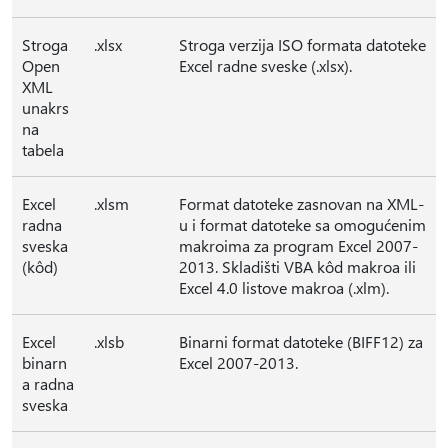
Stroga
.xlsx
Stroga verzija ISO formata datoteke
Open
Excel radne sveske (.xlsx).
XML
unakrs
na
tabela
Excel
.xlsm
Format datoteke zasnovan na XML-
radna
u i format datoteke sa omogućenim
sveska
makroima za program Excel 2007-
(kôd)
2013. Skladišti VBA kôd makroa ili
Excel 4.0 listove makroa (.xlm).
Excel
.xlsb
Binarni format datoteke (BIFF12) za
binarn
Excel 2007-2013.
a radna
sveska