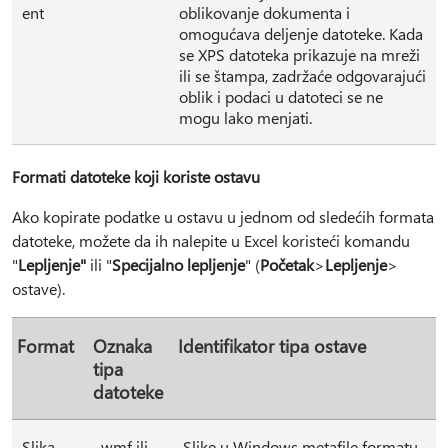
ent
oblikovanje dokumenta i
omogućava deljenje datoteke. Kada
se XPS datoteka prikazuje na mreži
ili se štampa, zadržaće odgovarajući
oblik i podaci u datoteci se ne
mogu lako menjati.
Formati datoteke koji koriste ostavu
Ako kopirate podatke u ostavu u jednom od sledećih formata
datoteke, možete da ih nalepite u Excel koristeći komandu
"
Lepljenje"
ili "
Specijalno lepljenje
" (
Početak
>
Lepljenje
>
ostave).
Format
Oznaka
Identifikator tipa ostave
tipa
datoteke
Slika
.wmf ili
Slike u Windows metafile formatu