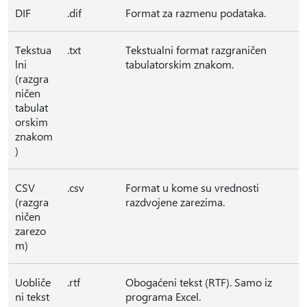
DIF
.dif
Format za razmenu podataka.
Tekstua
.txt
Tekstualni format razgraničen
lni
tabulatorskim znakom.
(razgra
ničen
tabulat
orskim
znakom
)
CSV
.csv
Format u kome su vrednosti
(razgra
razdvojene zarezima.
ničen
zarezo
m)
Uobliče
.rtf
Obogaćeni tekst (RTF). Samo iz
ni tekst
programa Excel.