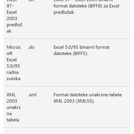
97-
format datoteke (BIFF8) za Excel
Excel
predložak.
2003
predlož
ak
Micros
.xls
Excel 5.0/95 binarni format
oft
datoteke (BIFF5).
Excel
5.0/95
radna
sveska
XML
.xml
Format datoteke unakrsne tabele
2003
XML 2003 (XMLSS).
unakrs
na
tabela