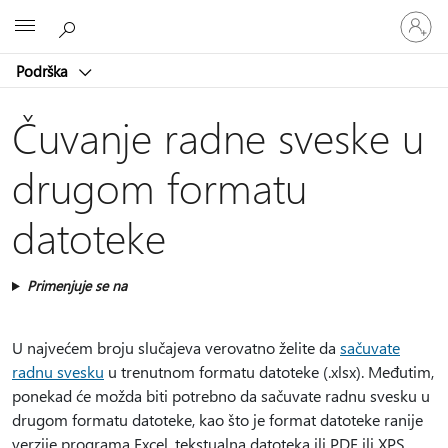
Prijavite
Microsoft
se
na
Podrška
nalog
Čuvanje radne sveske u
drugom formatu
datoteke
Primenjuje se na
U najvećem broju slučajeva verovatno želite da
sačuvate
radnu svesku
u trenutnom formatu datoteke (.xlsx). Međutim,
ponekad će možda biti potrebno da sačuvate radnu svesku u
drugom formatu datoteke, kao što je format datoteke ranije
verzije programa Excel, tekstualna datoteka ili PDF ili XPS