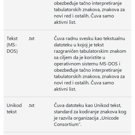
obezbeđuje tačno interpretiranje
tabulatorskih znakova, znakova za
novi red i ostalih. Čuva samo
aktivni list.
Tekst
.txt
Čuva radnu svesku kao tekstualnu
(MS-
datoteku u kojoj je tekst
DOS)
razgraničen tabulatorskim znakom
sa ciljem da je koristite u
operativnom sistemu MS-DOS i
obezbeđuje tačno interpretiranje
tabulatorskih znakova, znakova za
novi red i ostalih. Čuva samo
aktivni list.
Unikod
.txt
Čuva datoteku kao Unikod tekst,
tekst
standard za kodiranje znakova kog
je razvila organizacija „Unicode
Consortium”.