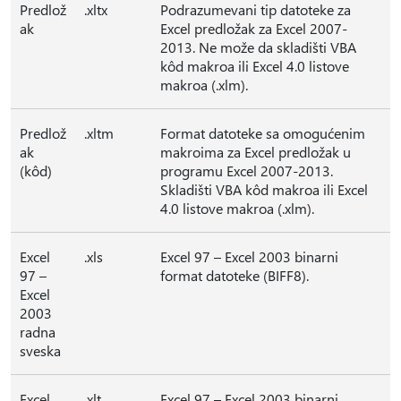
Predlož
.xltx
Podrazumevani tip datoteke za
ak
Excel predložak za Excel 2007-
2013. Ne može da skladišti VBA
kôd makroa ili Excel 4.0 listove
makroa (.xlm).
Predlož
.xltm
Format datoteke sa omogućenim
ak
makroima za Excel predložak u
(kôd)
programu Excel 2007-2013.
Skladišti VBA kôd makroa ili Excel
4.0 listove makroa (.xlm).
Excel
.xls
Excel 97 – Excel 2003 binarni
97 –
format datoteke (BIFF8).
Excel
2003
radna
sveska
Excel
.xlt
Excel 97 – Excel 2003 binarni