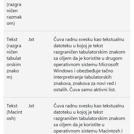
(razgra
ničen
razmak
om)
Tekst
.txt
Čuva radnu svesku kao tekstualnu
(razgra
datoteku u kojoj je tekst
ničen
razgraničen tabulatorskim znakom
tabulat
sa ciljem da je koristite u drugom
orskim
operativnom sistemu Microsoft
znako
Windows i obezbeđuje tačno
m)
interpretiranje tabulatorskih
znakova, znakova za novi red i
ostalih. Čuva samo aktivni list.
Tekst
.txt
Čuva radnu svesku kao tekstualnu
(Macint
datoteku u kojoj je tekst
osh)
razgraničen tabulatorskim znakom
sa ciljem da je koristite u
operativnom sistemu Macintosh i