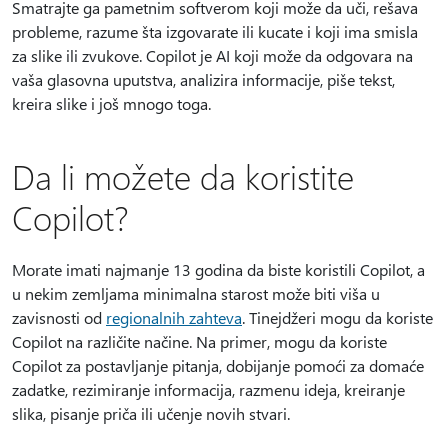
Smatrajte ga pametnim softverom koji može da uči, rešava
probleme, razume šta izgovarate ili kucate i koji ima smisla
za slike ili zvukove. Copilot je AI koji može da odgovara na
vaša glasovna uputstva, analizira informacije, piše tekst,
kreira slike i još mnogo toga.
Da li možete da koristite
Copilot?
Morate imati najmanje 13 godina da biste koristili Copilot, a
u nekim zemljama minimalna starost može biti viša u
zavisnosti od
regionalnih zahteva
. Tinejdžeri mogu da koriste
Copilot na različite načine. Na primer, mogu da koriste
Copilot za postavljanje pitanja, dobijanje pomoći za domaće
zadatke, rezimiranje informacija, razmenu ideja, kreiranje
slika, pisanje priča ili učenje novih stvari.