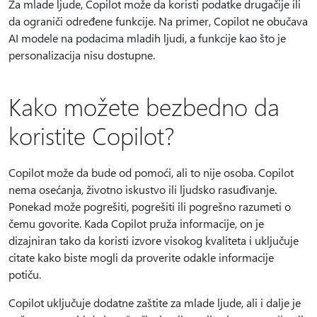
Za mlade ljude, Copilot može da koristi podatke drugačije ili
da ograniči određene funkcije. Na primer, Copilot ne obučava
AI modele na podacima mladih ljudi, a funkcije kao što je
personalizacija nisu dostupne.
Kako možete bezbedno da
koristite Copilot?
Copilot može da bude od pomoći, ali to nije osoba. Copilot
nema osećanja, životno iskustvo ili ljudsko rasuđivanje.
Ponekad može pogrešiti, pogrešiti ili pogrešno razumeti o
čemu govorite. Kada Copilot pruža informacije, on je
dizajniran tako da koristi izvore visokog kvaliteta i uključuje
citate kako biste mogli da proverite odakle informacije
potiču.
Copilot uključuje dodatne zaštite za mlade ljude, ali i dalje je