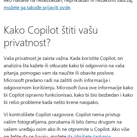
možete ga takođe prijaviti ovde
.
Kako Copilot štiti vašu
privatnost?
Vaša privatnost je zaista važna. Kada koristite Copilot, on
analizira šta kažete ili otkucate kako bi odgovorio na vaša
pitanja, pomogao vam da naučite ili obavite poslove.
Microsoft predano radi na zaštiti ovih informacija i
odgovornom korišćenju. Microsoft čuva ove informacije kako
bi Copilot ispravno funkcionisao, kako bi bio bezbedan i kako
bi rešio probleme kada nešto krene naopako.
Vi kontrolišete Copilot razgovore. Copilot nema pristup
vašim fotografijama, porukama ili bilo čemu drugom na
vašem uređaju osim ako ih ne otpremite u Copilot. Ako više
ne želite da se čuvaju, možete
da izbrišete ćaskanja
.