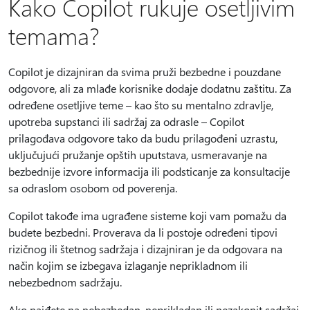
Kako Copilot rukuje osetljivim
temama?
Copilot je dizajniran da svima pruži bezbedne i pouzdane
odgovore, ali za mlađe korisnike dodaje dodatnu zaštitu. Za
određene osetljive teme – kao što su mentalno zdravlje,
upotreba supstanci ili sadržaj za odrasle – Copilot
prilagođava odgovore tako da budu prilagođeni uzrastu,
uključujući pružanje opštih uputstava, usmeravanje na
bezbednije izvore informacija ili podsticanje za konsultacije
sa odraslom osobom od poverenja.
Copilot takođe ima ugrađene sisteme koji vam pomažu da
budete bezbedni. Proverava da li postoje određeni tipovi
rizičnog ili štetnog sadržaja i dizajniran je da odgovara na
način kojim se izbegava izlaganje neprikladnom ili
nebezbednom sadržaju.
Ako naiđete na nebezbedan, neprikladan ili nezakonit sadržaj,