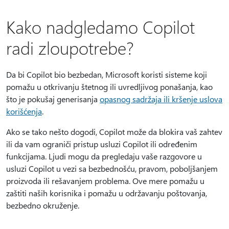
Kako nadgledamo Copilot
radi zloupotrebe?
Da bi Copilot bio bezbedan, Microsoft koristi sisteme koji
pomažu u otkrivanju štetnog ili uvredljivog ponašanja, kao
što je pokušaj generisanja
opasnog sadržaja ili kršenje uslova
korišćenja
.
Ako se tako nešto dogodi, Copilot može da blokira vaš zahtev
ili da vam ograniči pristup usluzi Copilot ili određenim
funkcijama. Ljudi mogu da pregledaju vaše razgovore u
usluzi Copilot u vezi sa bezbednošću, pravom, poboljšanjem
proizvoda ili rešavanjem problema. Ove mere pomažu u
zaštiti naših korisnika i pomažu u održavanju poštovanja,
bezbedno okruženje.