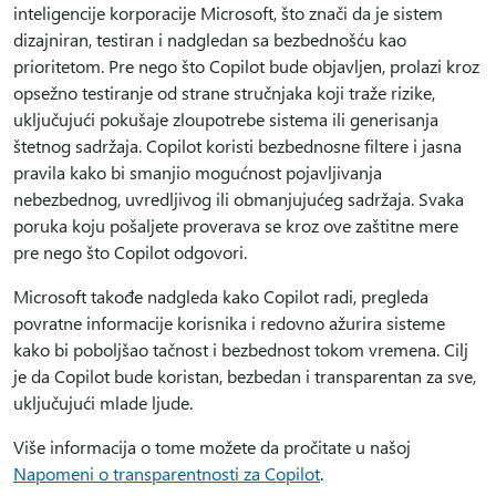
inteligencije korporacije Microsoft, što znači da je sistem
dizajniran, testiran i nadgledan sa bezbednošću kao
prioritetom. Pre nego što Copilot bude objavljen, prolazi kroz
opsežno testiranje od strane stručnjaka koji traže rizike,
uključujući pokušaje zloupotrebe sistema ili generisanja
štetnog sadržaja. Copilot koristi bezbednosne filtere i jasna
pravila kako bi smanjio mogućnost pojavljivanja
nebezbednog, uvredljivog ili obmanjujućeg sadržaja. Svaka
poruka koju pošaljete proverava se kroz ove zaštitne mere
pre nego što Copilot odgovori.
Microsoft takođe nadgleda kako Copilot radi, pregleda
povratne informacije korisnika i redovno ažurira sisteme
kako bi poboljšao tačnost i bezbednost tokom vremena. Cilj
je da Copilot bude koristan, bezbedan i transparentan za sve,
uključujući mlade ljude.
Više informacija o tome možete da pročitate u našoj
Napomeni o transparentnosti za Copilot
.