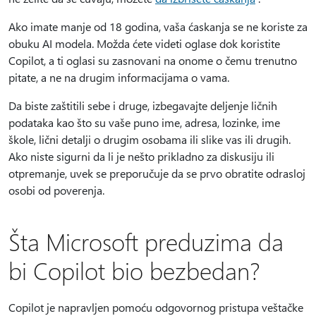
Ako imate manje od 18 godina, vaša ćaskanja se ne koriste za
obuku AI modela. Možda ćete videti oglase dok koristite
Copilot, a ti oglasi su zasnovani na onome o čemu trenutno
pitate, a ne na drugim informacijama o vama.
Da biste zaštitili sebe i druge, izbegavajte deljenje ličnih
podataka kao što su vaše puno ime, adresa, lozinke, ime
škole, lični detalji o drugim osobama ili slike vas ili drugih.
Ako niste sigurni da li je nešto prikladno za diskusiju ili
otpremanje, uvek se preporučuje da se prvo obratite odrasloj
osobi od poverenja.
Šta Microsoft preduzima da
bi Copilot bio bezbedan?
Copilot je napravljen pomoću odgovornog pristupa veštačke