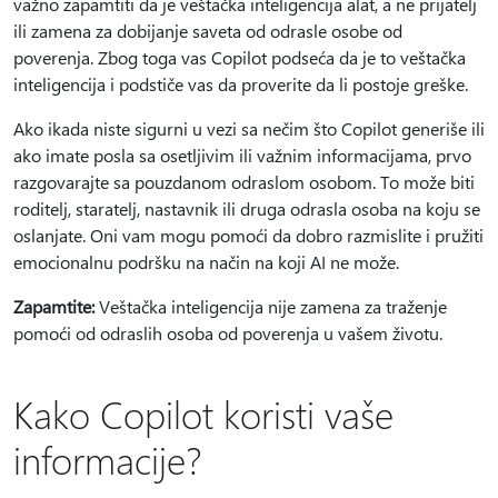
važno zapamtiti da je veštačka inteligencija alat, a ne prijatelj
ili zamena za dobijanje saveta od odrasle osobe od
poverenja. Zbog toga vas Copilot podseća da je to veštačka
inteligencija i podstiče vas da proverite da li postoje greške.
Ako ikada niste sigurni u vezi sa nečim što Copilot generiše ili
ako imate posla sa osetljivim ili važnim informacijama, prvo
razgovarajte sa pouzdanom odraslom osobom. To može biti
roditelj, staratelj, nastavnik ili druga odrasla osoba na koju se
oslanjate. Oni vam mogu pomoći da dobro razmislite i pružiti
emocionalnu podršku na način na koji AI ne može.
Zapamtite:
Veštačka inteligencija nije zamena za traženje
pomoći od odraslih osoba od poverenja u vašem životu.
Kako Copilot koristi vaše
informacije?