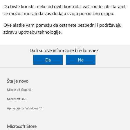
Da biste koristili neke od ovih kontrola, vaš roditelj ili staratelj
će možda morati da vas doda u svoju porodičnu grupu.
Ove alatke vam pomažu da ostanete bezbedni i podržavaju
zdravu upotrebu tehnologije.
Da li su ove informacije bile korisne?
Da
Ne
Šta je novo
Microsoft Copilot
Microsoft 365
Aplikacije za Windows 11
Microsoft Store