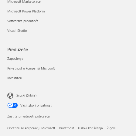
Microsoft Marketplace
Microsoft Power Platform
Softverska preduzeća
Visual Studio
Preduzeće
Zaposlenje
Privatnost u kompaniji Microsoft
Investitori
Srpski (Srbija)
Vaši izbori privatnosti
Zaštita privatnosti potrošača
Obratite se korporaciji Microsoft
Privatnost
Uslovi korišćenja
Žigovi