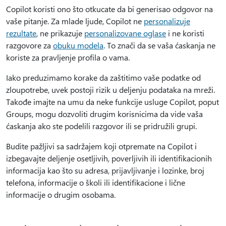
Copilot koristi ono što otkucate da bi generisao odgovor na
vaše pitanje. Za mlade ljude, Copilot ne
personalizuje
rezultate
, ne prikazuje
personalizovane oglase
i ne koristi
razgovore za
obuku modela
. To znači da se vaša ćaskanja ne
koriste za pravljenje profila o vama.
Iako preduzimamo korake da zaštitimo vaše podatke od
zloupotrebe, uvek postoji rizik u deljenju podataka na mreži.
Takođe imajte na umu da neke funkcije usluge Copilot, poput
Groups, mogu dozvoliti drugim korisnicima da vide vaša
ćaskanja ako ste podelili razgovor ili se pridružili grupi.
Budite pažljivi sa sadržajem koji otpremate na Copilot i
izbegavajte deljenje osetljivih, poverljivih ili identifikacionih
informacija kao što su adresa, prijavljivanje i lozinke, broj
telefona, informacije o školi ili identifikacione i lične
informacije o drugim osobama.