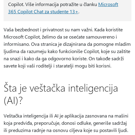
Copilot. Više informacija potražite u članku
Microsoft
365 Copilot Chat za studente 13+
.
Vaša bezbednost i privatnost su nam važni. Kada koristite
Microsoft Copilot, želimo da se osećate samouvereno i
informisano. Ova stranica je dizajnirana da pomogne mladim
ljudima da razumeju kako funkcioniše Copilot, koje su zaštite
na snazi i kako da ga odgovorno koriste. On takođe sadrži
savete koji vaši roditelji i staratelji mogu biti korisni.
Šta je veštačka inteligencija
(AI)?
Veštačka inteligencija ili AI je aplikacija zasnovana na mašini
koja predviđa, preporučuje, donosi odluke, generiše sadržaj
ili preduzima radnje na osnovu ciljeva koje su postavili ljudi.