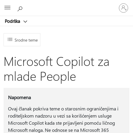
Prijavite
Microsoft
se
na
Podrška
nalog
Srodne teme
Microsoft Copilot za
mlade People
Napomena
Ovaj članak pokriva teme o starosnim ograničenjima i
roditeljskom nadzoru u vezi sa korišćenjem usluge
Microsoft Copilot kada ste prijavljeni pomoću ličnog
Microsoft naloga. Ne odnose se na Microsoft 365