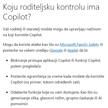
Koju roditeljsku kontrolu ima
Copilot?
Vaš roditelj ili staratelj možda mogu da upravljaju načinom
na koji koristite Copilot.
Mogu da koriste alatke kao što su
Microsoft Family Safety
ili
postavke na vašem uređaju (
Google
ili
Apple
) da bi:
Blokiranje pristupa aplikaciji Copilot ili funkciji Copilot
putem pregledača
Postavite ograničenja za vreme kada možete da koristite
Copilot (na primer, tokom određenih sati)
Odaberite funkcije koje su vam dostupne, kao što su
generisanje slika, glasovni režim, grupno ćaskanje ili AI
pomoćnici