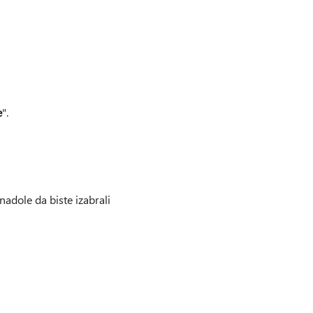
e
".
 nadole da biste izabrali