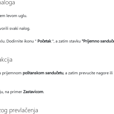
naloga
jem levom uglu.
orili svaki nalog.
iklu. Dodirnite ikonu "
Početak
", a zatim stavku
"Prijemno sanduč
kcija
 u prijemnom
poštanskom sandučetu
, a zatim prevucite nagore ili
ju, na primer
Zastavicom
.
zog prevlačenja