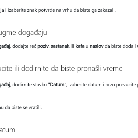
a i izaberite znak potvrde na vrhu da biste ga zakazali.
 dugme događaju
gađaj
, dodajte reč
poziv
,
sastanak
ili
kafa
u
naslov
da biste dodali
cite ili dodirnite da biste pronašli vreme
gađaj
, dodirnite stavku
"Datum
", izaberite datum i brzo prevucite
 da biste se vratili.
datum