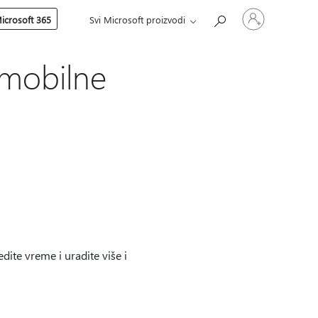
Prijavite
icrosoft 365
Svi Microsoft proizvodi
se
na
nalog
 mobilne
ite vreme i uradite više i