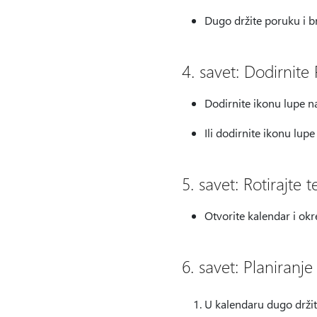
Dugo držite poruku i br
4. savet: Dodirnite
Dodirnite ikonu lupe na
Ili dodirnite ikonu lupe
5. savet: Rotirajte
Otvorite kalendar i okre
6. savet: Planiran
U kalendaru dugo držit