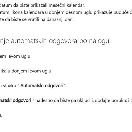
datum da biste prikazali mesečni kalendar.
datum, ikona kalendara u donjem desnom uglu prikazuje buduće d
e da biste se vratili na današnji dan.
anje automatskih odgovora po nalogu
jem levom uglu.
nika u donjem levom uglu.
m stavku "
Automatski odgovori
".
atski odgovori
" nadesno da biste ga uključili, dodajte poruku. i
u
.