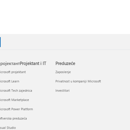
ројектантProjektant i IT
Preduzeće
crosoft projektant
Zaposlenje
crosoft Learn
Privatnost u kompaniji Microsoft
crosoft Tech zajednica
Investitori
icrosoft Marketplace
crosoft Power Platform
ftverska preduzeća
sual Studio