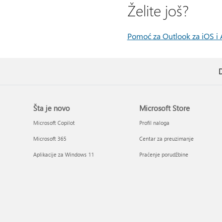
Želite još?
Pomoć za Outlook za iOS i 
D
Šta je novo
Microsoft Store
Microsoft Copilot
Profil naloga
Microsoft 365
Centar za preuzimanje
Aplikacije za Windows 11
Praćenje porudžbine