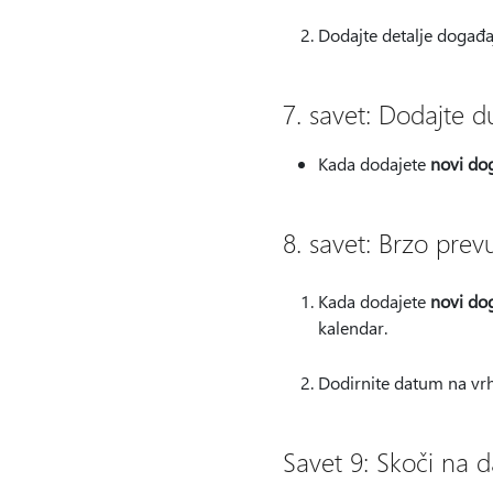
Dodajte detalje događaj
7. savet: Dodajte
Kada dodajete
novi do
8. savet: Brzo prevu
Kada dodajete
novi do
kalendar.
Dodirnite datum na vrhu
Savet 9: Skoči na 