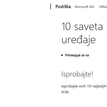
Microsoft
Podrška
Microsoft 365
Offic
10 saveta
uređaje
Primenjuje se na
Isprobajte!
Isprobajte ovih 10 najbolji
brže.