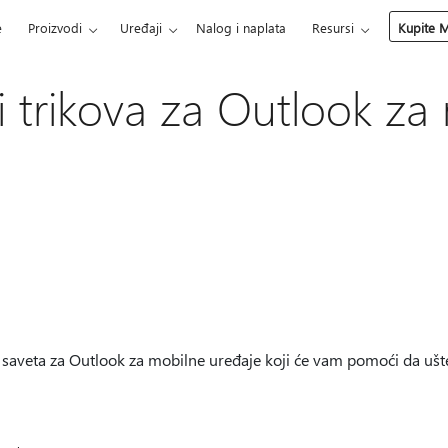
e
Proizvodi
Uređaji
Nalog i naplata
Resursi
Kupite M
 i trikova za Outlook za
h saveta za Outlook za mobilne uređaje koji će vam pomoći da ušted