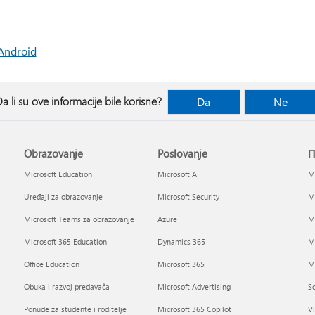
Android
a li su ove informacije bile korisne?
Da
Ne
Obrazovanje
Poslovanje
П
Microsoft Education
Microsoft AI
Mi
Uređaji za obrazovanje
Microsoft Security
Mi
Microsoft Teams za obrazovanje
Azure
Mi
Microsoft 365 Education
Dynamics 365
M
Office Education
Microsoft 365
Mi
Obuka i razvoj predavača
Microsoft Advertising
So
Ponude za studente i roditelje
Microsoft 365 Copilot
Vi