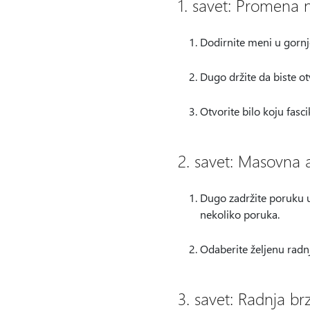
1. savet: Promena 
Dodirnite meni u gorn
Dugo držite da biste otv
Otvorite bilo koju fasc
2. savet: Masovna a
Dugo zadržite poruku
nekoliko poruka.
Odaberite željenu radn
3. savet: Radnja br