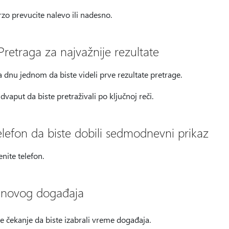
zo prevucite nalevo ili nadesno.
 Pretraga za najvažnije rezultate
 dnu jednom da biste videli prve rezultate pretrage.
 dvaput da biste pretraživali po ključnoj reči.
 telefon da biste dobili sedmodnevni prikaz
nite telefon.
je novog događaja
e čekanje da biste izabrali vreme događaja.