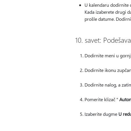
U kalendaru dodirnite 
Kada izaberete drugi 
prošle datume. Dodirnit
10. savet: Podešav
Dodirnite meni u gorn
Dodirnite ikonu zupča
Dodirnite nalog, a zati
Pomerite klizač "
Autom
Izaberite dugme
U red