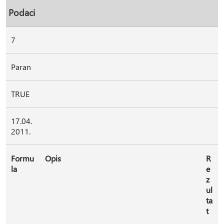
Podaci
7
Paran
TRUE
17.04.
2011.
Formu
Opis
R
la
e
z
ul
ta
t