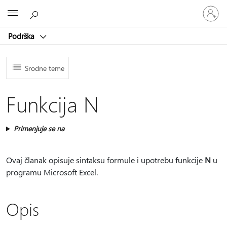
Prijavite
Microsoft
se
na
Podrška
nalog
Srodne teme
Funkcija N
Primenjuje se na
Ovaj članak opisuje sintaksu formule i upotrebu funkcije
N
u
programu Microsoft Excel.
Opis