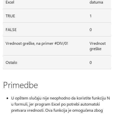
Excel
datuma
TRUE
1
FALSE
0
Vrednost greške, na primer #DIV/0!
Vrednost
greške
Ostalo
0
Primedbe
U opštem slučaju nije neophodno da koristite funkciju N
u formuli, jer program Excel po potrebi automatski
pretvara vrednosti. Ova funkcija je omogućena zbog