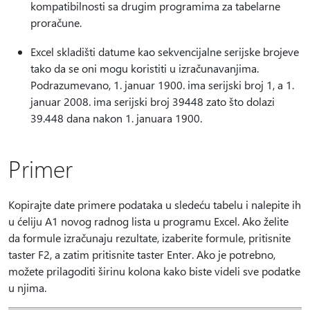
kompatibilnosti sa drugim programima za tabelarne
proračune.
Excel skladišti datume kao sekvencijalne serijske brojeve
tako da se oni mogu koristiti u izračunavanjima.
Podrazumevano, 1. januar 1900. ima serijski broj 1, a 1.
januar 2008. ima serijski broj 39448 zato što dolazi
39.448 dana nakon 1. januara 1900.
Primer
Kopirajte date primere podataka u sledeću tabelu i nalepite ih
u ćeliju A1 novog radnog lista u programu Excel. Ako želite
da formule izračunaju rezultate, izaberite formule, pritisnite
taster F2, a zatim pritisnite taster Enter. Ako je potrebno,
možete prilagoditi širinu kolona kako biste videli sve podatke
u njima.