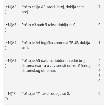
=N(A2
Pošto ćelija A2 sadrži broj, dobija se taj
7
)
broj.
=N(A3
Pošto A3 sadrži tekst, dobija se 0.
0
)
=N(A4
Pošto je A4 logička vrednost TRUE, dobija
1
)
se 1.
=N(A5
Pošto je A5 datum, dobija se redni broj
4
)
datuma (varira u zavisnosti od korišćenog
0
datumskog sistema).
6
5
0
=N("7
Pošto je "7" tekst, dobija se 0.
0
")