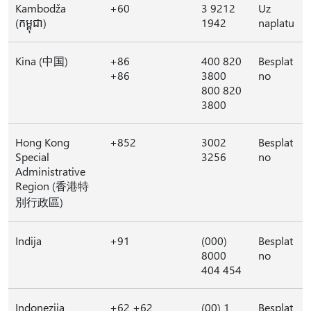
Kambodža
+60
3 9212
Uz
(កម្ពុជា)
1942
naplatu
Kina (中国)
+86
400 820
Besplat
+86
3800
no
800 820
3800
Hong Kong
+852
3002
Besplat
Special
3256
no
Administrative
Region (香港特
別行政區)
Indija
+91
(000)
Besplat
8000
no
404 454
Indonezija
+62 +62
(00) 1
Besplat