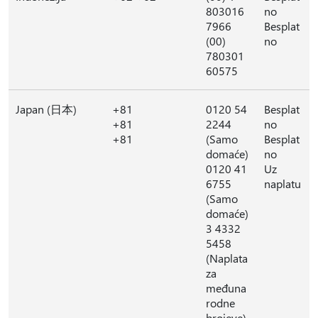
803016
no
7966
Besplat
(00)
no
780301
60575
Japan (日本)
+81
0120 54
Besplat
+81
2244
no
+81
(Samo
Besplat
domaće)
no
0120 41
Uz
6755
naplatu
(Samo
domaće)
3 4332
5458
(Naplata
za
međuna
rodne
brojeve)