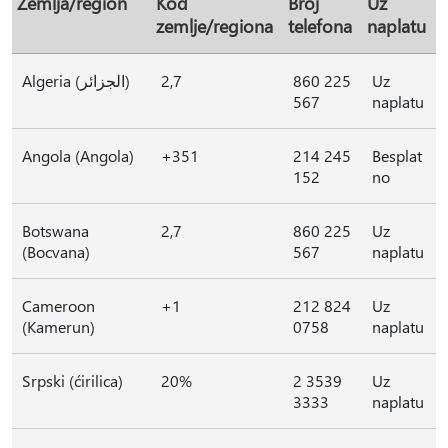
Zemlja/region
Kod
Broj
Uz
zemlje/regiona
telefona
naplatu
Algeria (الجزائر)
2,7
860 225
Uz
567
naplatu
Angola (Angola)
+351
214 245
Besplat
152
no
Botswana
2,7
860 225
Uz
(Bocvana)
567
naplatu
Cameroon
+1
212 824
Uz
(Kamerun)
0758
naplatu
Srpski (ćirilica)
20%
2 3539
Uz
3333
naplatu