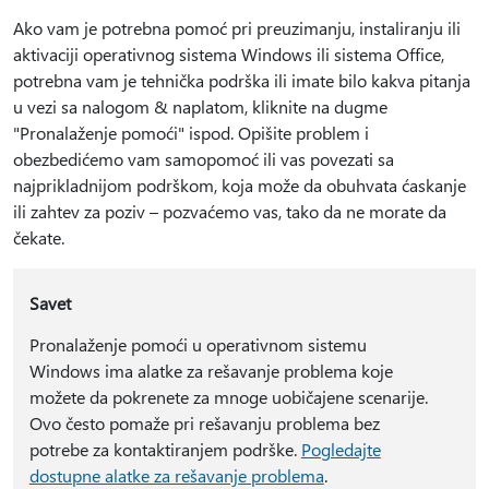
Ako vam je potrebna pomoć pri preuzimanju, instaliranju ili
aktivaciji operativnog sistema Windows ili sistema Office,
potrebna vam je tehnička podrška ili imate bilo kakva pitanja
u vezi sa nalogom & naplatom, kliknite na dugme
"Pronalaženje pomoći" ispod. Opišite problem i
obezbedićemo vam samopomoć ili vas povezati sa
najprikladnijom podrškom, koja može da obuhvata ćaskanje
ili zahtev za poziv – pozvaćemo vas, tako da ne morate da
čekate.
Savet
Pronalaženje pomoći u operativnom sistemu
Windows ima alatke za rešavanje problema koje
možete da pokrenete za mnoge uobičajene scenarije.
Ovo često pomaže pri rešavanju problema bez
potrebe za kontaktiranjem podrške.
Pogledajte
dostupne alatke za rešavanje problema
.