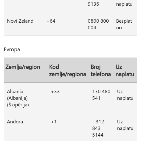
9136
naplatu
Novi Zeland
+64
0800 800
Besplat
004
no
Evropa
Zemlja/region
Kod
Broj
Uz
zemlje/regiona
telefona
naplatu
Albania
+33
170 480
Uz
(Albanija)
541
naplatu
(Škipërija)
Andora
+1
+312
Uz
843
naplatu
5144