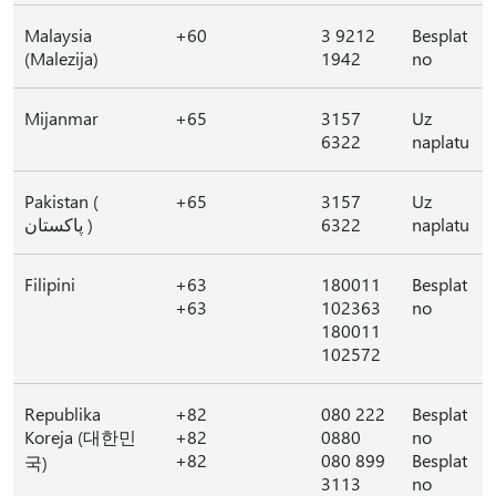
Malaysia
+60
3 9212
Besplat
(Malezija)
1942
no
Mijanmar
+65
3157
Uz
6322
naplatu
Pakistan (
+65
3157
Uz
پاکستان )
6322
naplatu
Filipini
+63
180011
Besplat
+63
102363
no
180011
102572
Republika
+82
080 222
Besplat
Koreja (대한민
+82
0880
no
+82
080 899
Besplat
국)
3113
no