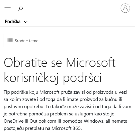
Prijavite
Microsoft
se
na
Podrška
nalog
Srodne teme
Obratite se Microsoft
korisničkoj podršci
Tip podrške koju Microsoft pruža zavisi od proizvoda u vezi
sa kojim zovete i od toga da li imate proizvod za kućnu ili
poslovnu upotrebu. To takođe može zavisiti od toga da li vam
je potrebna pomoć za problem sa uslugom kao što je
OneDrive ili Outlook.com ili pomoć za Windows, ali nemate
postojeću pretplatu na Microsoft 365.