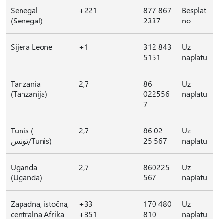
Senegal
+221
877 867
Besplat
(Senegal)
2337
no
Sijera Leone
+1
312 843
Uz
5151
naplatu
Tanzania
2,7
86
Uz
(Tanzanija)
022556
naplatu
7
Tunis (
2,7
86 02
Uz
تونس/Tunis)
25 567
naplatu
Uganda
2,7
860225
Uz
(Uganda)
567
naplatu
Zapadna, istočna,
+33
170 480
Uz
centralna Afrika
+351
810
naplatu