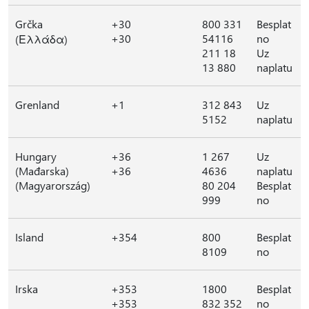
Grčka
+30
800 331
Besplat
+30
54116
no
(Ελλάδα)
211 18
Uz
13 880
naplatu
Grenland
+1
312 843
Uz
5152
naplatu
Hungary
+36
1 267
Uz
(Mađarska)
+36
4636
naplatu
(Magyarország)
80 204
Besplat
999
no
Island
+354
800
Besplat
8109
no
Irska
+353
1800
Besplat
+353
832 352
no