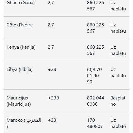
Ghana (Gana)
2,7
860 225
Uz
567
naplatu
Côte d'Ivoire
2,7
860 225
Uz
567
naplatu
Kenya (Kenija)
2,7
860 225
Uz
567
naplatu
Libya (Libija)
+33
(0)9 70
Uz
01 90
naplatu
90
Mauricijus
+230
802 044
Besplat
(Mauricijus)
0086
no
Maroko ( المغرب
+33
170
Uz
)
480807
naplatu