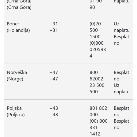
(Crna Gora)
01 90
naplatu
(Crna Gora)
90
Boner
+31
(0)20
Uz
(Holandija)
+31
500
naplatu
1500
Besplat
(0)800
no
020593
4
Norveška
+47
800
Besplat
(Norge)
+47
62002
no
23 500
Uz
500
naplatu
Poljska
+48
801 802
Besplat
(Poljska)
+48
000
no
(00) 800
Besplat
331
no
1412