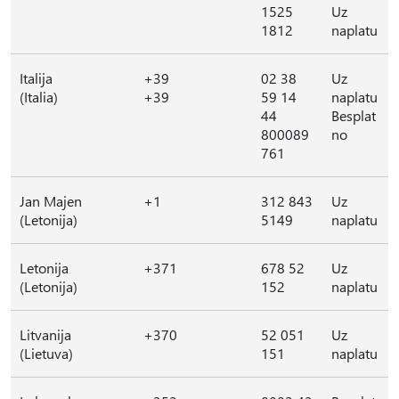
1525
Uz
1812
naplatu
Italija
+39
02 38
Uz
(Italia)
+39
59 14
naplatu
44
Besplat
800089
no
761
Jan Majen
+1
312 843
Uz
(Letonija)
5149
naplatu
Letonija
+371
678 52
Uz
(Letonija)
152
naplatu
Litvanija
+370
52 051
Uz
(Lietuva)
151
naplatu