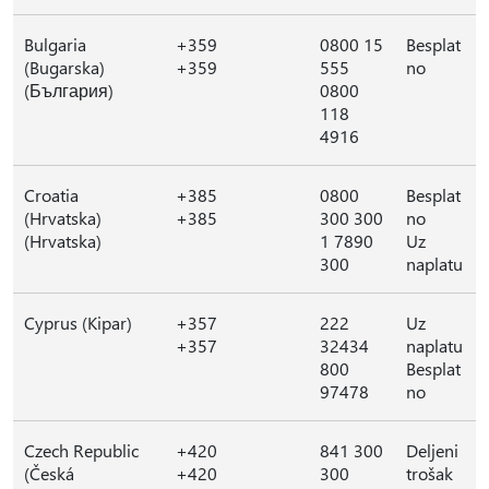
Bulgaria
+359
0800 15
Besplat
(Bugarska)
+359
555
no
(България)
0800
118
4916
Croatia
+385
0800
Besplat
(Hrvatska)
+385
300 300
no
(Hrvatska)
1 7890
Uz
300
naplatu
Cyprus (Kipar)
+357
222
Uz
+357
32434
naplatu
800
Besplat
97478
no
Czech Republic
+420
841 300
Deljeni
(Česká
+420
300
trošak