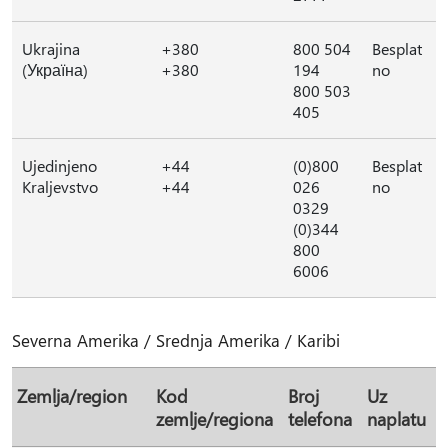
Ukrajina
+380
800 504
Besplat
(Україна)
+380
194
no
800 503
405
Ujedinjeno
+44
(0)800
Besplat
Kraljevstvo
+44
026
no
0329
(0)344
800
6006
Severna Amerika / Srednja Amerika / Karibi
Zemlja/region
Kod
Broj
Uz
zemlje/regiona
telefona
naplatu