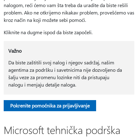
nalogom, reći ćemo vam šta treba da uradite da biste rešili
problem. Ako ne otkrijemo nikakav problem, provešćemo vas
kroz način na koji možete sebi pomoći.
Kliknite na dugme ispod da biste započeli.
Važno
Da biste zaštitili svoj nalog i njegov sadržaj, našim
agentima za podršku i savetnicima nije dozvoljeno da
šalju veze za promenu lozinke niti da pristupaju
nalogu i menjaju detalje naloga.
Pokrenite pomoćnika za prijavljivanje
Microsoft tehnička podrška