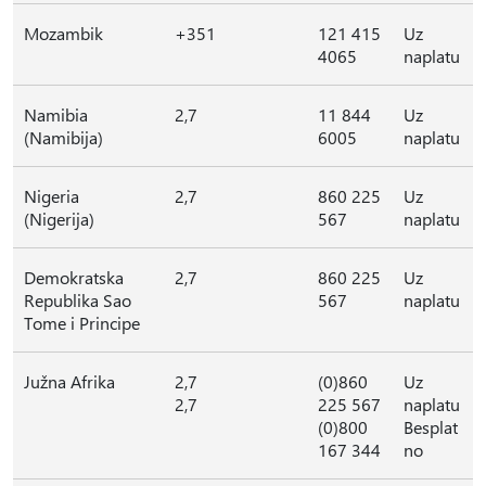
Mozambik
+351
121 415
Uz
4065
naplatu
Namibia
2,7
11 844
Uz
(Namibija)
6005
naplatu
Nigeria
2,7
860 225
Uz
(Nigerija)
567
naplatu
Demokratska
2,7
860 225
Uz
Republika Sao
567
naplatu
Tome i Principe
Južna Afrika
2,7
(0)860
Uz
2,7
225 567
naplatu
(0)800
Besplat
167 344
no