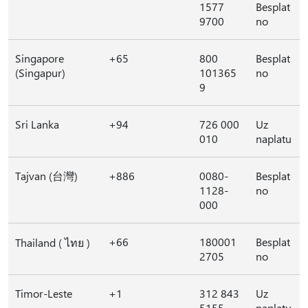
1577
Besplat
9700
no
Singapore
+65
800
Besplat
(Singapur)
101365
no
9
Sri Lanka
+94
726 000
Uz
010
naplatu
Tajvan (台灣)
+886
0080-
Besplat
1128-
no
000
+66
180001
Besplat
Thailand ( ไทย )
2705
no
Timor-Leste
+1
312 843
Uz
5155
naplatu