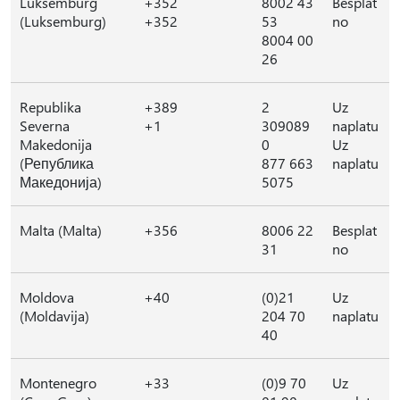
Luksemburg
+352
8002 43
Besplat
(Luksemburg)
+352
53
no
8004 00
26
Republika
+389
2
Uz
Severna
+1
309089
naplatu
Makedonija
0
Uz
(Република
877 663
naplatu
Македонија)
5075
Malta (Malta)
+356
8006 22
Besplat
31
no
Moldova
+40
(0)21
Uz
(Moldavija)
204 70
naplatu
40
Montenegro
+33
(0)9 70
Uz