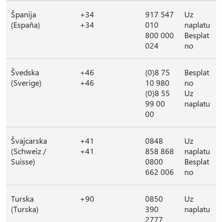
Španija
+34
917 547
Uz
(España)
+34
010
naplatu
800 000
Besplat
024
no
Švedska
+46
(0)8 75
Besplat
(Sverige)
+46
10 980
no
(0)8 55
Uz
99 00
naplatu
00
Švajcarska
+41
0848
Uz
(Schweiz /
+41
858 868
naplatu
Suisse)
0800
Besplat
662 006
no
Turska
+90
0850
Uz
(Turska)
390
naplatu
2777