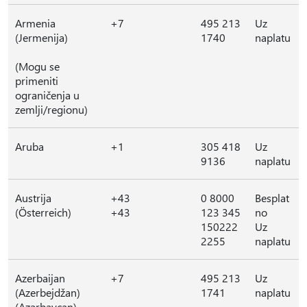
Armenia
+7
495 213
Uz
(Jermenija)
1740
naplatu
(Mogu se
primeniti
ograničenja u
zemlji/regionu)
Aruba
+1
305 418
Uz
9136
naplatu
Austrija
+43
0 8000
Besplat
(Österreich)
+43
123 345
no
150222
Uz
2255
naplatu
Azerbaijan
+7
495 213
Uz
(Azerbejdžan)
1741
naplatu
(Azərbaycan)