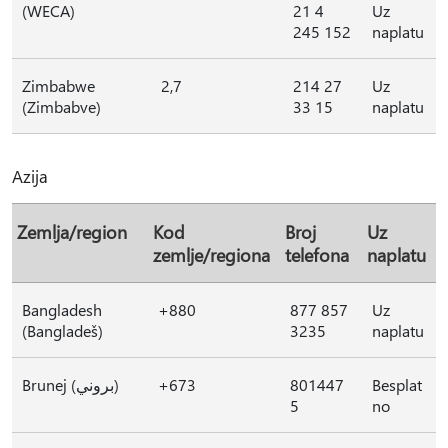
(WECA)
21 4
Uz
245 152
naplatu
Zimbabwe
2,7
214 27
Uz
(Zimbabve)
33 15
naplatu
Azija
Zemlja/region
Kod
Broj
Uz
zemlje/regiona
telefona
naplatu
Bangladesh
+880
877 857
Uz
(Bangladeš)
3235
naplatu
Brunej (بروني)
+673
801447
Besplat
5
no