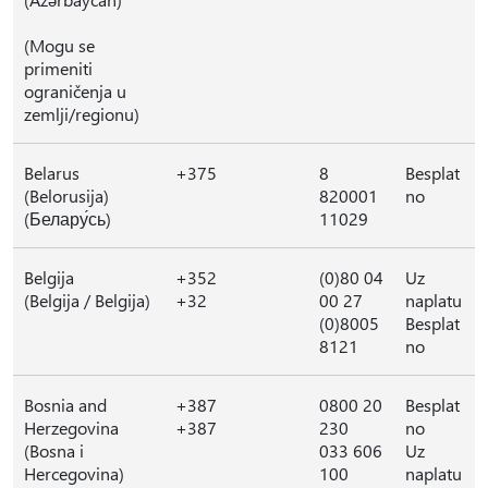
(Mogu se
primeniti
ograničenja u
zemlji/regionu)
Belarus
+375
8
Besplat
(Belorusija)
820001
no
(Белару́сь)
11029
Belgija
+352
(0)80 04
Uz
(Belgija / Belgija)
+32
00 27
naplatu
(0)8005
Besplat
8121
no
Bosnia and
+387
0800 20
Besplat
Herzegovina
+387
230
no
(Bosna i
033 606
Uz
Hercegovina)
100
naplatu