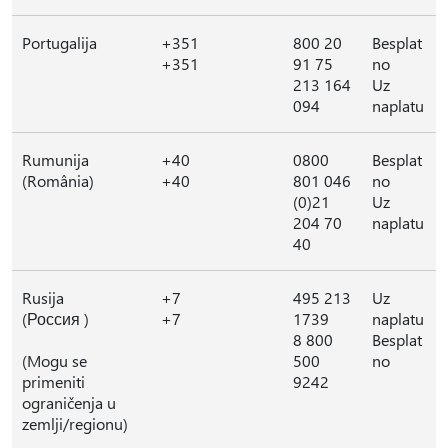
Portugalija
+351
800 20
Besplat
+351
91 75
no
213 164
Uz
094
naplatu
Rumunija
+40
0800
Besplat
(România)
+40
801 046
no
(0)21
Uz
204 70
naplatu
40
Rusija
+7
495 213
Uz
(Россия )
+7
1739
naplatu
8 800
Besplat
(Mogu se
500
no
primeniti
9242
ograničenja u
zemlji/regionu)