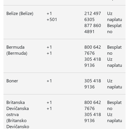
Belize (Belize)
+1
212 497
Uz
+501
6305
naplatu
877 860
Besplat
4891
no
Bermuda
+1
800 642
Besplat
(Bermuda)
+1
7676
no
305 418
Uz
9136
naplatu
Boner
+1
305 418
Uz
9136
naplatu
Britanska
+1
800 642
Besplat
Devičanska
+1
7676
no
ostrva
305 418
Uz
(Britansko
9136
naplatu
Devičansko