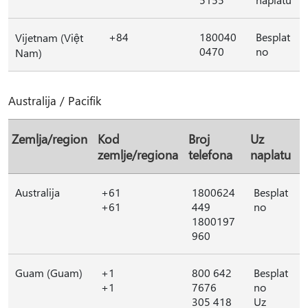
+84
180040
Besplat
Vijetnam (Việt
0470
no
Nam)
Australija / Pacifik
Zemlja/region
Kod
Broj
Uz
zemlje/regiona
telefona
naplatu
Australija
+61
1800624
Besplat
+61
449
no
1800197
960
Guam (Guam)
+1
800 642
Besplat
+1
7676
no
305 418
Uz