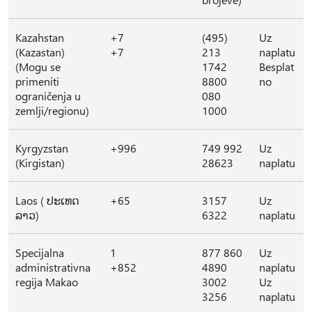
Kazahstan
+7
(495)
Uz
(Kazastan)
+7
213
naplatu
(Mogu se
1742
Besplat
primeniti
8800
no
ograničenja u
080
zemlji/regionu)
1000
Kyrgyzstan
+996
749 992
Uz
(Kirgistan)
28623
naplatu
Laos ( ປະເທດ
+65
3157
Uz
ລາວ)
6322
naplatu
Specijalna
1
877 860
Uz
administrativna
+852
4890
naplatu
regija Makao
3002
Uz
3256
naplatu