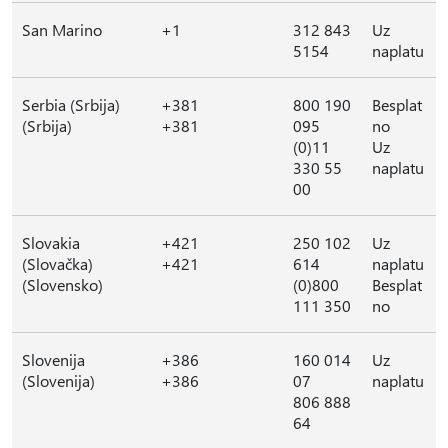
San Marino
+1
312 843
Uz
5154
naplatu
Serbia (Srbija)
+381
800 190
Besplat
(Srbija)
+381
095
no
(0)11
Uz
330 55
naplatu
00
Slovakia
+421
250 102
Uz
(Slovačka)
+421
614
naplatu
(Slovensko)
(0)800
Besplat
111 350
no
Slovenija
+386
160 014
Uz
(Slovenija)
+386
07
naplatu
806 888
64