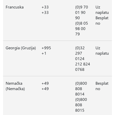
Francuska
+33
(0)9 70
Uz
+33
01 90
naplatu
90
Besplat
(0)8 05
no
98 00
79
Georgia (Gruzija)
+995
(0)32
Uz
+1
297
naplatu
0124
212 824
0768
Nemačka
+49
(0)800
Besplat
(Nemačka)
+49
808
no
8014
(0)800
808
8015