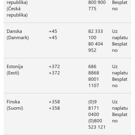
republika)
800 900
Besplat
(Česká
775
no
republika)
Danska
+45
82 333
Uz
(Danmark)
+45
100
naplatu
80 404
Besplat
952
no
Estonija
+372
686
Uz
(Eesti)
+372
8868
naplatu
8001
Besplat
1107
no
Finska
+358
(0)9
Uz
(Suomi)
+358
8171
naplatu
0400
Besplat
(0)800
no
523 121