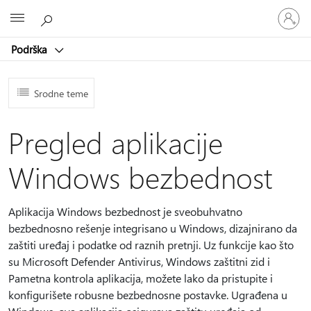
Prijavite
Microsoft
se
na
Podrška
nalog
Srodne teme
Pregled aplikacije
Windows bezbednost
Aplikacija Windows bezbednost je sveobuhvatno
bezbednosno rešenje integrisano u Windows, dizajnirano da
zaštiti uređaj i podatke od raznih pretnji. Uz funkcije kao što
su Microsoft Defender Antivirus, Windows zaštitni zid i
Pametna kontrola aplikacija, možete lako da pristupite i
konfigurišete robusne bezbednosne postavke. Ugrađena u