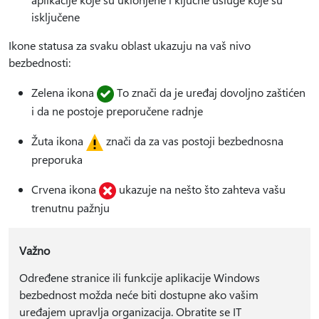
isključene
Ikone statusa za svaku oblast ukazuju na vaš nivo
bezbednosti:
Zelena ikona
To znači da je uređaj dovoljno zaštićen
i da ne postoje preporučene radnje
Žuta ikona
znači da za vas postoji bezbednosna
preporuka
Crvena ikona
ukazuje na nešto što zahteva vašu
trenutnu pažnju
Važno
Određene stranice ili funkcije aplikacije Windows
bezbednost možda neće biti dostupne ako vašim
uređajem upravlja organizacija. Obratite se IT