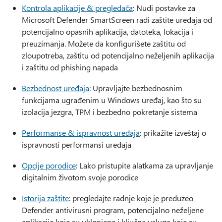
Kontrola aplikacije & pregledača
: Nudi postavke za
Microsoft Defender SmartScreen radi zaštite uređaja od
potencijalno opasnih aplikacija, datoteka, lokacija i
preuzimanja. Možete da konfigurišete zaštitu od
zloupotreba, zaštitu od potencijalno neželjenih aplikacija
i zaštitu od phishing napada
Bezbednost uređaja
: Upravljajte bezbednosnim
funkcijama ugrađenim u Windows uređaj, kao što su
izolacija jezgra, TPM i bezbedno pokretanje sistema
Performanse & ispravnost uređaja
: prikažite izveštaj o
ispravnosti performansi uređaja
Opcije porodice
: Lako pristupite alatkama za upravljanje
digitalnim životom svoje porodice
Istorija zaštite
: pregledajte radnje koje je preduzeo
Defender antivirusni program, potencijalno neželjene
aplikacije koje su uklonjene i ključne usluge koje su