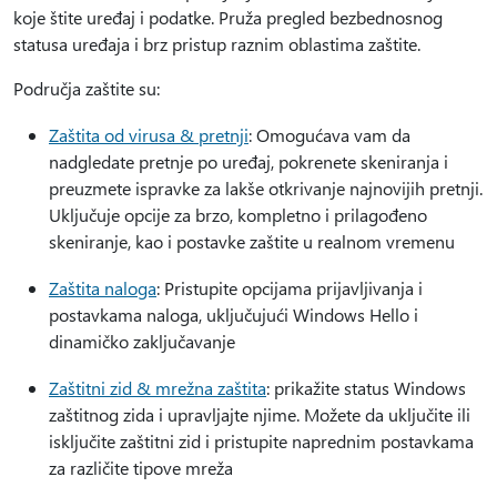
koje štite uređaj i podatke. Pruža pregled bezbednosnog
statusa uređaja i brz pristup raznim oblastima zaštite.
Područja zaštite su:
Zaštita od virusa & pretnji
: Omogućava vam da
nadgledate pretnje po uređaj, pokrenete skeniranja i
preuzmete ispravke za lakše otkrivanje najnovijih pretnji.
Uključuje opcije za brzo, kompletno i prilagođeno
skeniranje, kao i postavke zaštite u realnom vremenu
Zaštita naloga
: Pristupite opcijama prijavljivanja i
postavkama naloga, uključujući Windows Hello i
dinamičko zaključavanje
Zaštitni zid & mrežna zaštita
: prikažite status Windows
zaštitnog zida i upravljajte njime. Možete da uključite ili
isključite zaštitni zid i pristupite naprednim postavkama
za različite tipove mreža