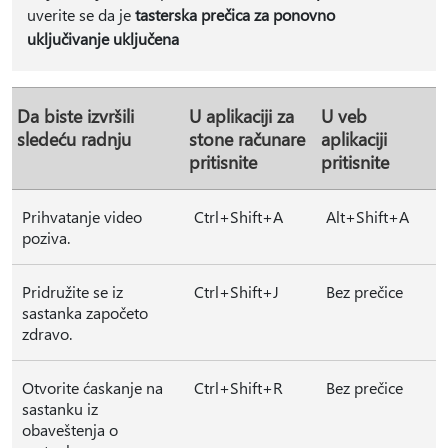
uverite se da je
tasterska prečica za ponovno
uključivanje uključena
Da biste izvršili
U aplikaciji za
U veb
sledeću radnju
stone računare
aplikaciji
pritisnite
pritisnite
Prihvatanje video
Ctrl+Shift+A
Alt+Shift+A
poziva.
Pridružite se iz
Ctrl+Shift+J
Bez prečice
sastanka započeto
zdravo.
Otvorite ćaskanje na
Ctrl+Shift+R
Bez prečice
sastanku iz
obaveštenja o