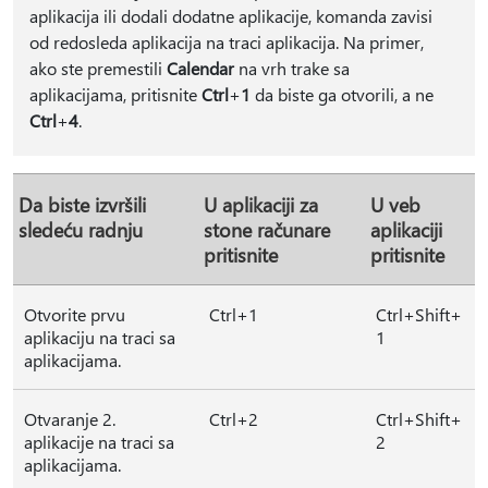
aplikacija ili dodali dodatne aplikacije, komanda zavisi
od redosleda aplikacija na traci aplikacija. Na primer,
ako ste premestili
Calendar
na vrh trake sa
aplikacijama, pritisnite
Ctrl
+
1
da biste ga otvorili, a ne
Ctrl
+
4
.
Da biste izvršili
U aplikaciji za
U veb
sledeću radnju
stone računare
aplikaciji
pritisnite
pritisnite
Otvorite prvu
Ctrl+1
Ctrl+Shift+
aplikaciju na traci sa
1
aplikacijama.
Otvaranje 2.
Ctrl+2
Ctrl+Shift+
aplikacije na traci sa
2
aplikacijama.