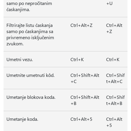
samo po nepročitanim
+U
ćaskanjima.
Filtrirajte listu ćaskanja
Ctrl+Alt+Z
Ctrl+Alt
samo po ćaskanjima sa
+Z
privremeno isključenim
zvukom.
Umetni vezu.
Ctrl+K
Ctrl+K
Umetnite umetnuti kôd.
Ctrl+Shift+Alt
Ctrl+Shif
+C
t+Alt+C
Umetanje blokova koda.
Ctrl+Shift+Alt
Ctrl+Shif
+B
t+Alt+B
Umetanje koda.
Ctrl+Alt+5
Ctrl+Alt
+5