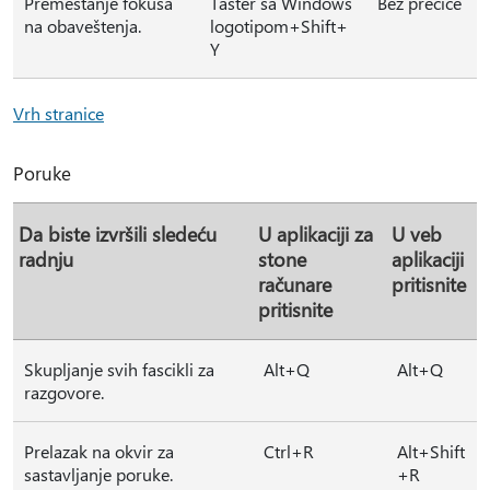
Premeštanje fokusa
Taster sa Windows
Bez prečice
na obaveštenja.
logotipom+Shift+
Y
Vrh stranice
Poruke
Da biste izvršili sledeću
U aplikaciji za
U veb
radnju
stone
aplikaciji
računare
pritisnite
pritisnite
Skupljanje svih fascikli za
Alt+Q
Alt+Q
razgovore.
Prelazak na okvir za
Ctrl+R
Alt+Shift
sastavljanje poruke.
+R