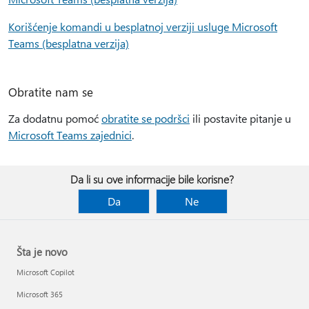
Korišćenje komandi u besplatnoj verziji usluge Microsoft
Teams (besplatna verzija)
Obratite nam se
Za dodatnu pomoć
obratite se podršci
ili postavite pitanje u
Microsoft Teams zajednici
.
Da li su ove informacije bile korisne?
Da
Ne
Šta je novo
Microsoft Copilot
Microsoft 365