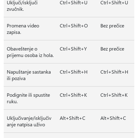
Uključi/isključi
Ctrl+Shift+U
Ctrl+Shift+U
zvučnik.
Promena video
Ctrl+Shift+O
Bez prečice
zapisa.
Obaveštenje o
Ctrl+Shift+Y
Bez prečice
prijemu osoba iz hola.
Napuštanje sastanka
Ctrl+Shift+H
Ctrl+Shift+H
ili poziva
Podignite ili spustite
Ctrl+Shift+K
Ctrl+Shift+K
ruku.
Uključivanje/isključiv
Alt+Shift+C
Alt+Shift+C
anje natpisa uživo