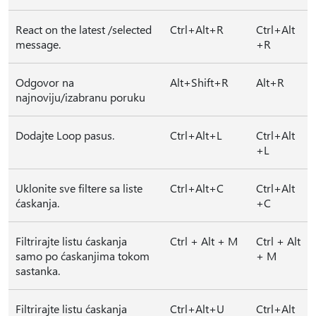
React on the latest /selected
Ctrl+Alt+R
Ctrl+Alt
message.
+R
Odgovor na
Alt+Shift+R
Alt+R
najnoviju/izabranu poruku
Dodajte Loop pasus.
Ctrl+Alt+L
Ctrl+Alt
+L
Uklonite sve filtere sa liste
Ctrl+Alt+C
Ctrl+Alt
ćaskanja.
+C
Filtrirajte listu ćaskanja
Ctrl + Alt + M
Ctrl + Alt
samo po ćaskanjima tokom
+ M
sastanka.
Filtrirajte listu ćaskanja
Ctrl+Alt+U
Ctrl+Alt