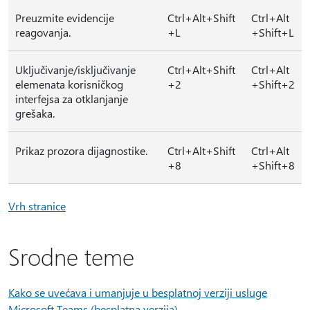
Preuzmite evidencije
Ctrl+Alt+Shift
Ctrl+Alt
reagovanja.
+L
+Shift+L
Uključivanje/isključivanje
Ctrl+Alt+Shift
Ctrl+Alt
elemenata korisničkog
+2
+Shift+2
interfejsa za otklanjanje
grešaka.
Prikaz prozora dijagnostike.
Ctrl+Alt+Shift
Ctrl+Alt
+8
+Shift+8
Vrh stranice
Srodne teme
Kako se uvećava i umanjuje u besplatnoj verziji usluge
Microsoft Teams (besplatna verzija)