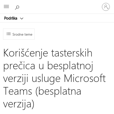
Prijavite
Microsoft
se
na
Podrška
nalog
Srodne teme
Korišćenje tasterskih
prečica u besplatnoj
verziji usluge Microsoft
Teams (besplatna
verzija)