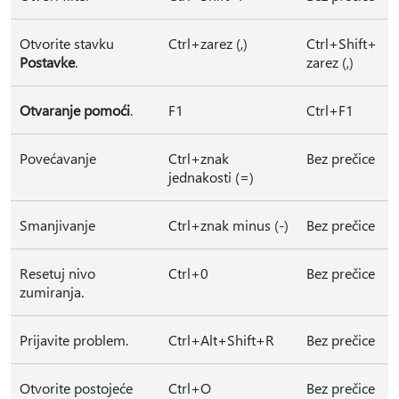
Otvorite stavku
Ctrl+zarez (,)
Ctrl+Shift+
Postavke
.
zarez (,)
Otvaranje pomoći
.
F1
Ctrl+F1
Povećavanje
Ctrl+znak
Bez prečice
jednakosti (=)
Smanjivanje
Ctrl+znak minus (-)
Bez prečice
Resetuj nivo
Ctrl+0
Bez prečice
zumiranja.
Prijavite problem.
Ctrl+Alt+Shift+R
Bez prečice
Otvorite postojeće
Ctrl+O
Bez prečice