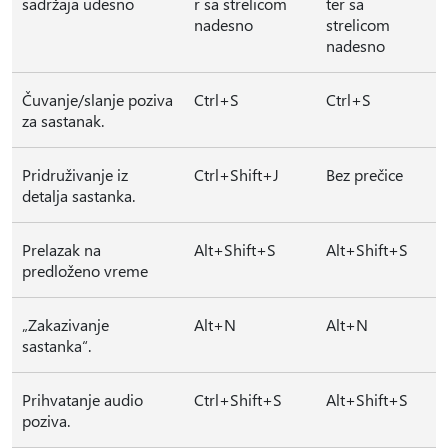
sadržaja udesno
r sa strelicom
ter sa
nadesno
strelicom
nadesno
Čuvanje/slanje poziva
Ctrl+S
Ctrl+S
za sastanak.
Pridruživanje iz
Ctrl+Shift+J
Bez prečice
detalja sastanka.
Prelazak na
Alt+Shift+S
Alt+Shift+S
predloženo vreme
„Zakazivanje
Alt+N
Alt+N
sastanka“.
Prihvatanje audio
Ctrl+Shift+S
Alt+Shift+S
poziva.