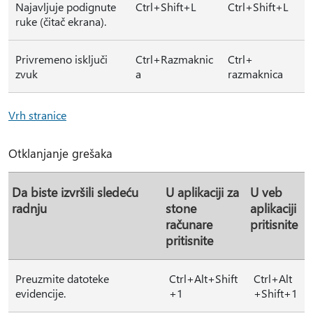
Najavljuje podignute
Ctrl+Shift+L
Ctrl+Shift+L
ruke (čitač ekrana).
Privremeno isključi
Ctrl+Razmaknic
Ctrl+
zvuk
a
razmaknica
Vrh stranice
Otklanjanje grešaka
Da biste izvršili sledeću
U aplikaciji za
U veb
radnju
stone
aplikaciji
računare
pritisnite
pritisnite
Preuzmite datoteke
Ctrl+Alt+Shift
Ctrl+Alt
evidencije.
+1
+Shift+1