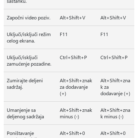
sastanku.
Započni video poziv.
Alt+Shift+V
Alt+Shift+V
Uključi/isključi režim
F11
F11
celog ekrana.
Uključi/isključi
Ctrl+Shift+P
Ctrl+Shift+P
zamućenje pozadine.
Zumirajte deljeni
Alt+Shift+znak
Alt+Shift+zna
sadržaj.
za dodavanje
k za
(+)
dodavanje (+)
Umanjenje sa
Alt+Shift+znak
Alt+Shift+zna
deljenog sadržaja
minus (-)
k minus (-)
Poništavanje
Alt+Shift+0
Alt+Shift+0