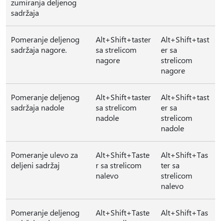
zumiranja deljenog
sadržaja
Pomeranje deljenog
Alt+Shift+taster
Alt+Shift+tast
sadržaja nagore.
sa strelicom
er sa
nagore
strelicom
nagore
Pomeranje deljenog
Alt+Shift+taster
Alt+Shift+tast
sadržaja nadole
sa strelicom
er sa
nadole
strelicom
nadole
Pomeranje ulevo za
Alt+Shift+Taste
Alt+Shift+Tas
deljeni sadržaj
r sa strelicom
ter sa
nalevo
strelicom
nalevo
Pomeranje deljenog
Alt+Shift+Taste
Alt+Shift+Tas