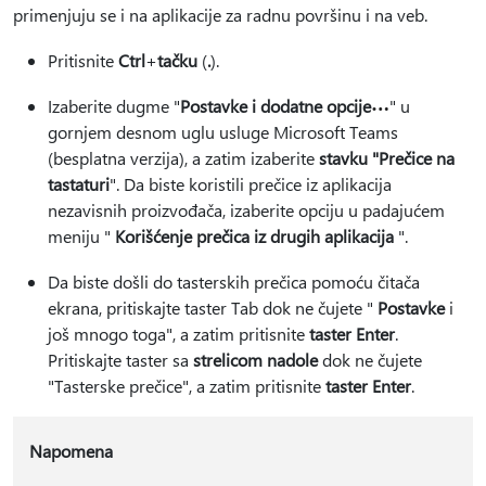
primenjuju se i na aplikacije za radnu površinu i na veb.
Pritisnite
Ctrl
+
tačku
(
.
).
Izaberite dugme "
Postavke i dodatne opcije
" u
gornjem desnom uglu usluge Microsoft Teams
(besplatna verzija), a zatim izaberite
stavku "Prečice na
tastaturi
". Da biste koristili prečice iz aplikacija
nezavisnih proizvođača, izaberite opciju u padajućem
meniju "
Korišćenje prečica iz drugih aplikacija
".
Da biste došli do tasterskih prečica pomoću čitača
ekrana, pritiskajte taster Tab dok ne čujete "
Postavke
i
još mnogo toga", a zatim pritisnite
taster Enter
.
Pritiskajte taster sa
strelicom nadole
dok ne čujete
"Tasterske prečice", a zatim pritisnite
taster Enter
.
Napomena