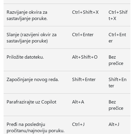
Razvijanje okvira za
Ctrl+Shift+X
Ctrl+Shif
sastavljanje poruke.
t+X
Slanje (razvijeni okvir za
Ctrl+Enter
Ctrl+Ent
sastavljanje poruke)
er
Priložite datoteku.
Alt+Shift+O
Bez
prečice
Započinjanje novog reda.
Shift+Enter
Shift+En
ter
Parafrazirajte uz Copilot
Alt+A
Bez
prečice
Pređi na poslednju
Ctrl+J
Alt+J
pročitanu/najnoviju poruku.