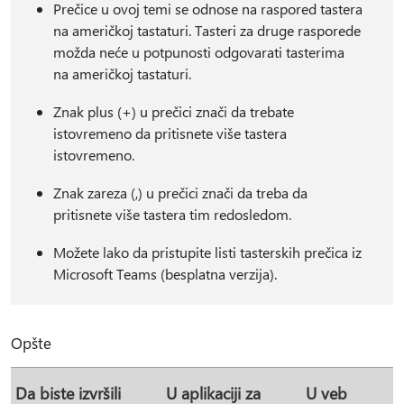
Prečice u ovoj temi se odnose na raspored tastera
na američkoj tastaturi. Tasteri za druge rasporede
možda neće u potpunosti odgovarati tasterima
na američkoj tastaturi.
Znak plus (+) u prečici znači da trebate
istovremeno da pritisnete više tastera
istovremeno.
Znak zareza (,) u prečici znači da treba da
pritisnete više tastera tim redosledom.
Možete lako da pristupite listi tasterskih prečica iz
Microsoft Teams (besplatna verzija).
Opšte
Da biste izvršili
U aplikaciji za
U veb