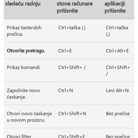
sledeću radnju
stone računare
aplikaciji
pritisnite
pritisnite
Prikaz tasterskih
Ctrl+tačka (.)
Ctrl+tačka
prečica.
(.)
Otvorite pretragu
.
Ctrl+E
Ctrl+Alt+E
Prikaz komandi.
Ctrl+Shift+ /
Ctrl+Shift+
/
Započnite novo
Ctrl+N
Levi Alt+N
ćaskanje.
Otvori novo ćaskanje
Ctrl+Shift+N
Bez prečice
u novom prozoru.
Otvori filter
Ctrl+Shift+F
Bez prečice