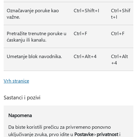
Označavanje poruke kao
Ctrl+Shift+I
Ctrl+Shif
važne.
t+I
Pretražite trenutne poruke u
Ctrl+F
Ctrl+F
ćaskanju ili kanalu.
Umetanje blok navodnika.
Ctrl+Alt+4
Ctrl+Alt
+4
Vrh stranice
Sastanci i pozivi
Napomena
Da biste koristili prečicu za privremeno ponovno
uključivanje zvuka, prvo idite u
Postavke
>
privatnost
i