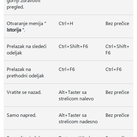
gornji zdravotni
pregled.
Otvaranje menija "
Ctrl+H
Bez prečice
Istorija
".
Prelazak na sledeći
Ctrl+Shift+F6
Ctrl+Shift+
odeljak
F6
Prelazak na
Ctrl+F6
Ctrl+F6
prethodni odeljak
Vratite se nazad.
Alt+Taster sa
Bez prečice
strelicom nalevo
Samo napred.
Alt+Taster sa
Bez prečice
strelicom nadesno