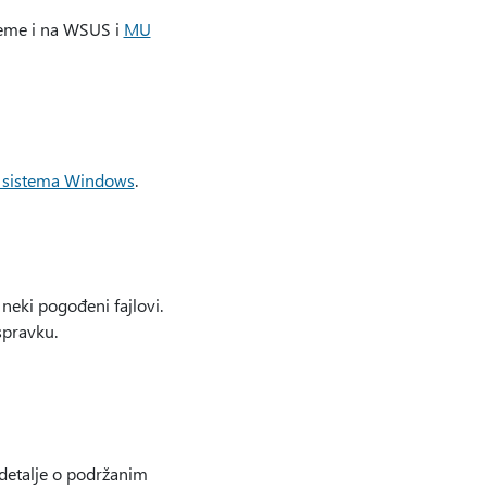
teme i na WSUS i
MU
g sistema Windows
.
eki pogođeni fajlovi.
spravku.
detalje o podržanim