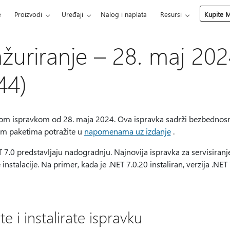
e
Proizvodi
Uređaji
Nalog i naplata
Resursi
Kupite M
žuriranje – 28. maj 202
44)
jom ispravkom od 28. maja 2024. Ova ispravka sadrži bezbedno
nim paketima potražite u
napomenama uz izdanje
.
T 7.0 predstavljaju nadogradnju. Najnovija ispravka za servisiran
nstalacije. Na primer, kada je .NET 7.0.20 instaliran, verzija .NET
e i instalirate ispravku