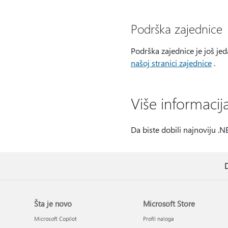
Podrška zajednice
Podrška zajednice je još jed
našoj stranici zajednice
.
Više informacij
Da biste dobili najnoviju .N
D
Šta je novo
Microsoft Store
Microsoft Copilot
Profil naloga