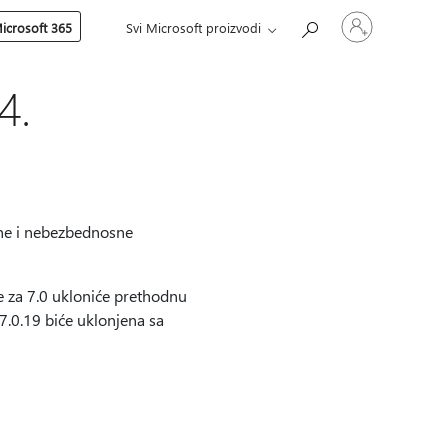
Prijavite
icrosoft 365
Svi Microsoft proizvodi
se
na
nalog
4.
sne i nebezbednosne
je za 7.0 ukloniće prethodnu
 7.0.19 biće uklonjena sa