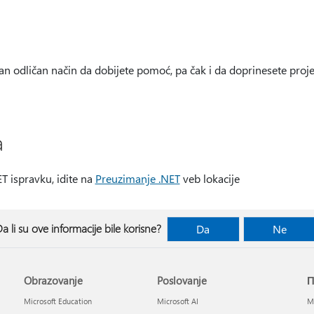
an odličan način da dobijete pomoć, pa čak i da doprinesete proje
a
ET ispravku, idite na
Preuzimanje .NET
veb lokacije
a li su ove informacije bile korisne?
Da
Ne
Obrazovanje
Poslovanje
П
Microsoft Education
Microsoft AI
Mi