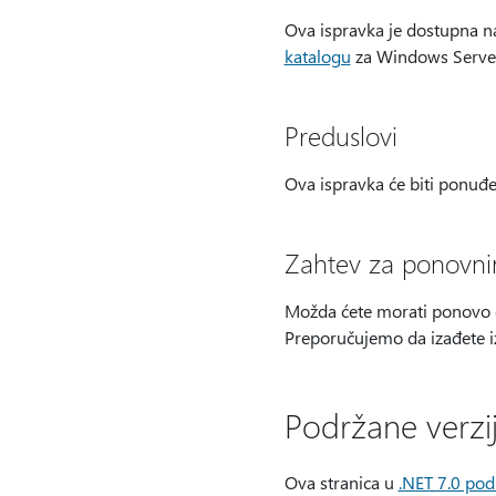
Ova ispravka je dostupna n
katalogu
za Windows Server
Preduslovi
Ova ispravka će biti ponuđe
Zahtev za ponovn
Možda ćete morati ponovo d
Preporučujemo da izađete iz
Podržane verzi
Ova stranica u
.NET 7.0 pod