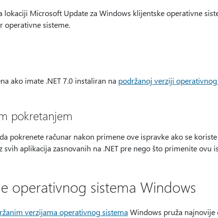
a lokaciji Microsoft Update za Windows klijentske operativne sis
 operativne sisteme.
na ako imate .NET 7.0 instaliran na
podržanoj verziji operativno
im pokretanjem
a pokrenete računar nakon primene ove ispravke ako se koriste n
 svih aplikacija zasnovanih na .NET pre nego što primenite ovu i
je operativnog sistema Windows
ržanim verzijama operativnog sistema
Windows pruža najnovije 