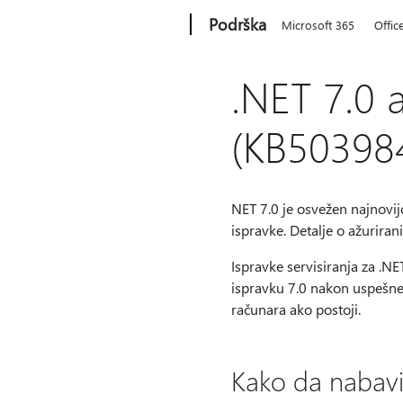
Microsoft
Podrška
Microsoft 365
Offic
.NET 7.0 a
(KB50398
NET 7.0 je osvežen najnovi
ispravke. Detalje o ažurira
Ispravke servisiranja za .NE
ispravku 7.0 nakon uspešne i
računara ako postoji.
Kako da nabavit