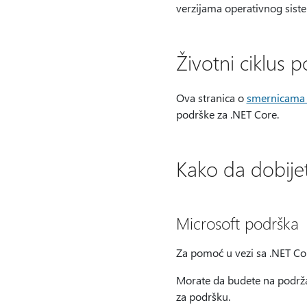
verzijama operativnog sist
Životni ciklus 
Ova stranica o
smernicama z
podrške za .NET Core.
Kako da dobije
Microsoft podrška
Za pomoć u vezi sa .NET C
Morate da budete na podržan
za podršku.