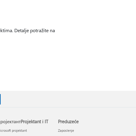
ktima. Detalje potražite na
ројектантProjektant i IT
Preduzeće
crosoft projektant
Zaposlenje