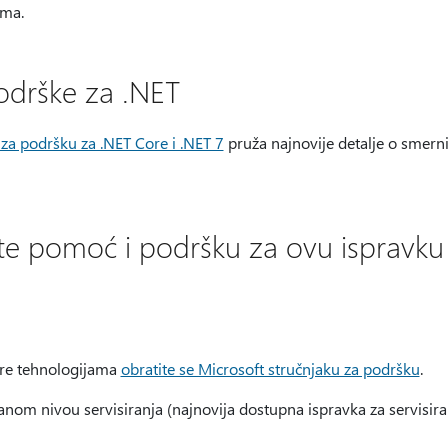
ema.
podrške za .NET
a podršku za .NET Core i .NET 7
pruža najnovije detalje o smerni
te pomoć i podršku za ovu ispravku
ore tehnologijama
obratite se Microsoft stručnjaku za podršku
.
om nivou servisiranja (najnovija dostupna ispravka za servisiranj