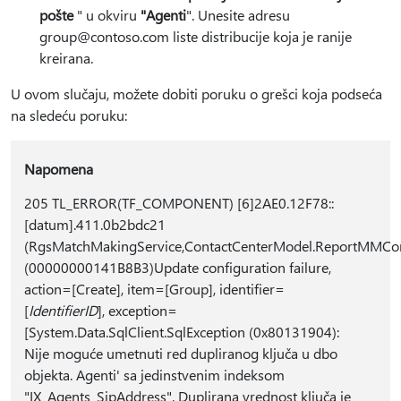
pošte
" u okviru
"Agenti
". Unesite adresu
group@contoso.com liste distribucije koja je ranije
kreirana.
U ovom slučaju, možete dobiti poruku o grešci koja podseća
na sledeću poruku:
Napomena
205 TL_ERROR(TF_COMPONENT) [6]2AE0.12F78::
[datum].411.0b2bdc21
(RgsMatchMakingService,ContactCenterModel.ReportMMConfi
(00000000141B8B3)Update configuration failure,
action=[Create], item=[Group], identifier=
[
IdentifierID
], exception=
[System.Data.SqlClient.SqlException (0x80131904):
Nije moguće umetnuti red dupliranog ključa u dbo
objekta. Agenti' sa jedinstvenim indeksom
"IX_Agents_SipAddress". Duplirana vrednost ključa je