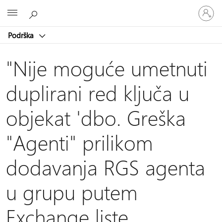
Prijavite
Microsoft
se
na
Podrška
nalog
"Nije moguće umetnuti
duplirani red ključa u
objekat 'dbo. Greška
"Agenti" prilikom
dodavanja RGS agenta
u grupu putem
Exchange liste