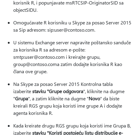
korisnik R, i popunjavate msRTCSIP-OriginatorSID sa
objectSIDU.
Omogućavate R korisniku u Skype za posao Server 2015
sa Sip adresom: sip:user@contoso.com.
U sistemu Exchange server napravite poštansko sanduče
za korisnika R sa adresom e-pošte:
smtp:user@contoso.com i kreirajte grupu,
group@contoso.coma zatim dodajte korisnika R kao
člana ove grupe.
Na Skype za posao Server 2015 Kontrolna tabla
izaberite
stavku "Grupe odgovora
", kliknite na dugme
"
Grupa
", a zatim kliknite na dugme "
Novo
" da biste
kreirali RGS grupu koja koristi ime grupe A i dodajte
agenta korisnika R.
Kada kreirate drugu RGS grupu koja koristi ime Grupa B,
izaberite
stavku "Koristi postojeću listu distribucije e-