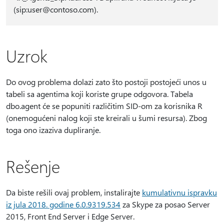
(sip:user@contoso.com).
Uzrok
Do ovog problema dolazi zato što postoji postojeći unos u
tabeli sa agentima koji koriste grupe odgovora. Tabela
dbo.agent će se popuniti različitim SID-om za korisnika R
(onemogućeni nalog koji ste kreirali u šumi resursa). Zbog
toga ono izaziva dupliranje.
Rešenje
Da biste rešili ovaj problem, instalirajte
kumulativnu ispravku
iz jula 2018. godine 6.0.9319.534
za Skype za posao Server
2015, Front End Server i Edge Server.