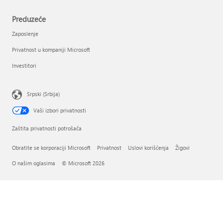
Preduzeće
Zaposlenje
Privatnost u kompaniji Microsoft
Investitori
Srpski (Srbija)
Vaši izbori privatnosti
Zaštita privatnosti potrošača
Obratite se korporaciji Microsoft
Privatnost
Uslovi korišćenja
Žigovi
O našim oglasima
© Microsoft 2026