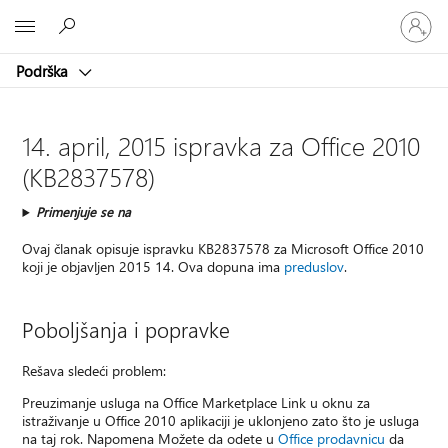
Prijavite
Microsoft
se
na
Podrška
nalog
14. april, 2015 ispravka za Office 2010
(KB2837578)
Primenjuje se na
Ovaj članak opisuje ispravku KB2837578 za Microsoft Office 2010
koji je objavljen 2015 14. Ova dopuna ima
preduslov
.
Poboljšanja i popravke
Rešava sledeći problem:
Preuzimanje usluga na Office Marketplace Link u oknu za
istraživanje u Office 2010 aplikaciji je uklonjeno zato što je usluga
na taj rok. Napomena Možete da odete u
Office prodavnicu
da