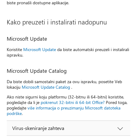
biste pronašli dostupne aplikacije.
Kako preuzeti i instalirati nadopunu
Microsoft Update
Koristite
Microsoft Update
da biste automatski preuzeli i instalirali
ispravku.
Microsoft Update Catalog
Da biste dobili samostalni paket za ovu ispravku, posetite Veb
lokaciju
Microsoft Update Catalog
.
Ako niste sigurni koju platformu (32-bitnu ili 64-bitni) koristite,
pogledajte da li je
pokrenut 32-bitni ili 64-bit Office?
Pored toga,
pogledajte
više informacija o preuzimanju Microsoft datoteka
podrške
.
Virus-skeniranje zahteva