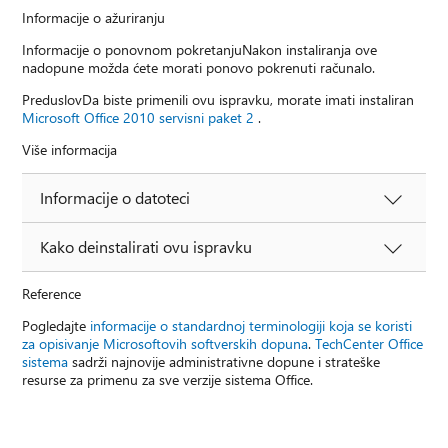
Informacije o ažuriranju
Informacije o ponovnom pokretanjuNakon instaliranja ove
nadopune možda ćete morati ponovo pokrenuti računalo.
PreduslovDa biste primenili ovu ispravku, morate imati instaliran
Microsoft Office 2010 servisni paket 2
.
Više informacija
Informacije o datoteci
Kako deinstalirati ovu ispravku
Reference
Pogledajte
informacije o standardnoj terminologiji koja se koristi
za opisivanje Microsoftovih softverskih dopuna
.
TechCenter Office
sistema
sadrži najnovije administrativne dopune i strateške
resurse za primenu za sve verzije sistema Office.