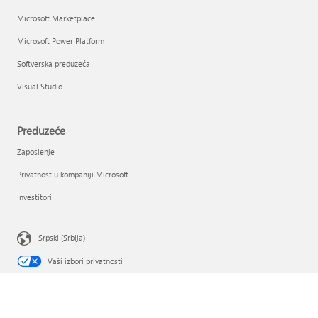
Microsoft Marketplace
Microsoft Power Platform
Softverska preduzeća
Visual Studio
Preduzeće
Zaposlenje
Privatnost u kompaniji Microsoft
Investitori
Srpski (Srbija)
Vaši izbori privatnosti
Zaštita privatnosti potrošača
Obratite se korporaciji Microsoft
Privatnost
Uslovi korišćenja
Žigovi