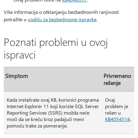
Više informacija o otklanjanju bezbednosnih ranjivosti
potražite u
vodiču za bezbednosne ispravke
.
Poznati problemi u ovoj
ispravci
Simptom
Privremeno
rešenje
Kada instalirate ovaj KB, korisnici programa
Ovaj
Internet Explorer 11 koji koriste SQL Server
problem je
Reporting Services (SSRS) možda neće
rešen u
moći da se kreću kroz padajući meni
KB4054518
.
pomoću trake za pomeranje.