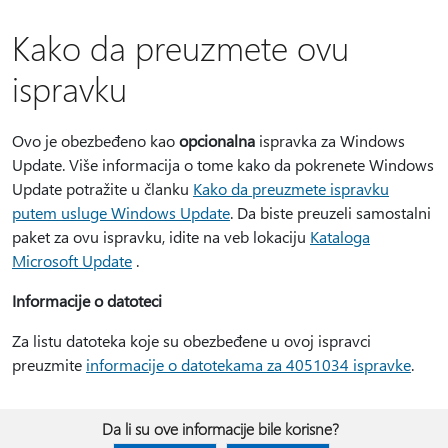
Kako da preuzmete ovu
ispravku
Ovo je obezbeđeno kao
opcionalna
ispravka za Windows
Update. Više informacija o tome kako da pokrenete Windows
Update potražite u članku
Kako da preuzmete ispravku
putem usluge Windows Update
. Da biste preuzeli samostalni
paket za ovu ispravku, idite na veb lokaciju
Kataloga
Microsoft Update
.
Informacije o datoteci
Za listu datoteka koje su obezbeđene u ovoj ispravci
preuzmite
informacije o datotekama za 4051034 ispravke
.
Da li su ove informacije bile korisne?