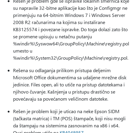
Rešen je problem gde se ispravke lokalnih smernica koje
su napravile 32-bitne aplikacije kao što je Configmgr ne
primenjuju na 64-bitnim Windows 7 i Windows Server
2008 R2 računarima na kojima su instalirane
KB3125574 i povezane ispravke. Do toga dolazi zato što
se promene upisuju u netačnu putanju
%windir%\Syswow64\GroupPolicy\Machine\registry.pol
umesto u
%windir%\System32\GroupPolicy\Machine\registry.pol.
Rešena su odlaganja prilikom pristupa deljenim
Microsoft Office dokumentima sa udaljene mrežne disk
jedinice. Files open, ali to utiče na pristup datotekama i
njihovo čuvanje. Kašnjenja u pristupu drastično se
povećavaju sa povećanom veličinom datoteke.
Rešen je problem koji je uticao na neke Epson SIDM
(tačkasta matrica) i TM (POS) štampače, koji nisu mogli
da štampaju na sistemima zasnovanim na x86 i x64.
Ovaj problem utiče na
KB4048957
.