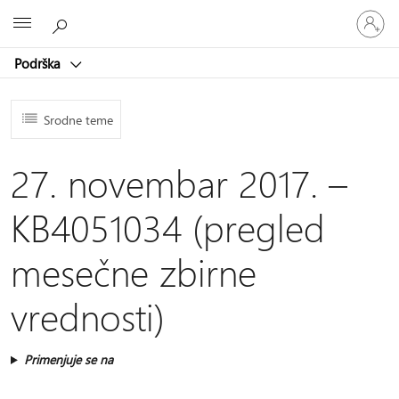
Prijavite
Microsoft
se
na
Podrška
nalog
Srodne teme
27. novembar 2017. –
KB4051034 (pregled
mesečne zbirne
vrednosti)
Primenjuje se na