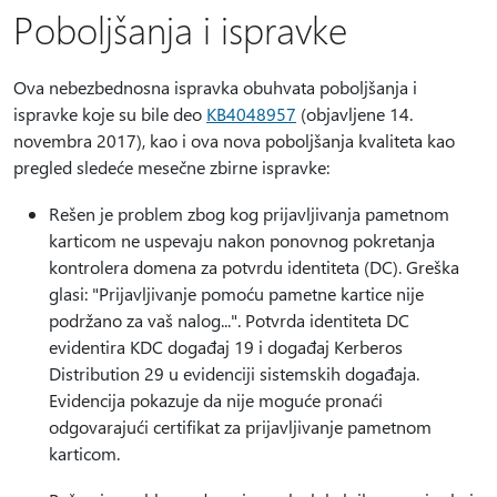
Poboljšanja i ispravke
Ova nebezbednosna ispravka obuhvata poboljšanja i
ispravke koje su bile deo
KB4048957
(objavljene 14.
novembra 2017), kao i ova nova poboljšanja kvaliteta kao
pregled sledeće mesečne zbirne ispravke:
Rešen je problem zbog kog prijavljivanja pametnom
karticom ne uspevaju nakon ponovnog pokretanja
kontrolera domena za potvrdu identiteta (DC). Greška
glasi: "Prijavljivanje pomoću pametne kartice nije
podržano za vaš nalog...". Potvrda identiteta DC
evidentira KDC događaj 19 i događaj Kerberos
Distribution 29 u evidenciji sistemskih događaja.
Evidencija pokazuje da nije moguće pronaći
odgovarajući certifikat za prijavljivanje pametnom
karticom.