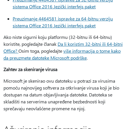
sistema Office 2016 Jezički interfejs paket
Preuzimanje 4464581 ispravke za 64-bitnu verziju
sistema Office 2016 Jezički interfejs paket
Ako niste sigurni koju platformu (32-bitnu ili 64-bitnu)
koristite, pogledajte članak
Da li koristim 32-bitni ili 64-bitni
Office?
Osim toga, pogledajte
više informacija o tome kako
da preuzmete datoteke Microsoft podrške
.
Zahtev za skeniranje virusa
Microsoft je skenirao ovu datoteku u potrazi za virusima
pomoću najnovijeg softvera za otkrivanje virusa koji je bio
dostupan na datum objavljivanja datoteke. Datoteka se
skladišti na serverima unapređene bezbednosti koji
sprečavaju neovlašćene promene na njoj.