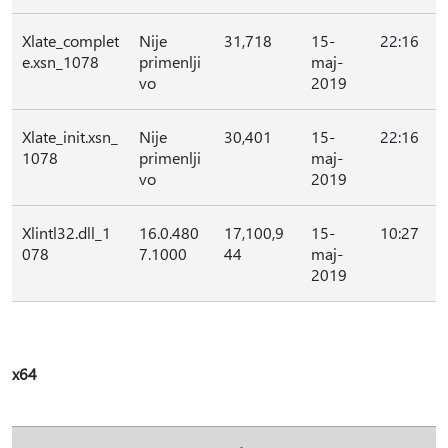
Xlate_complet
Nije
31,718
15-
22:16
e.xsn_1078
primenlji
maj-
vo
2019
Xlate_init.xsn_
Nije
30,401
15-
22:16
1078
primenlji
maj-
vo
2019
Xlintl32.dll_1
16.0.480
17,100,9
15-
10:27
078
7.1000
44
maj-
2019
x64