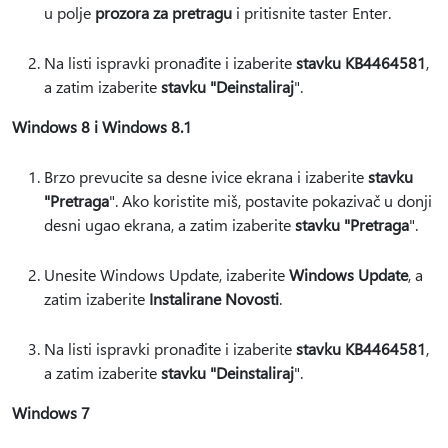
u polje
prozora za pretragu
i pritisnite taster Enter.
Na listi ispravki pronađite i izaberite
stavku KB4464581
,
a zatim izaberite
stavku "Deinstaliraj
".
Windows 8 i Windows 8.1
Brzo prevucite sa desne ivice ekrana i izaberite
stavku
"Pretraga
". Ako koristite miš, postavite pokazivač u donji
desni ugao ekrana, a zatim izaberite
stavku "Pretraga
".
Unesite Windows Update, izaberite
Windows Update
, a
zatim izaberite
Instalirane Novosti
.
Na listi ispravki pronađite i izaberite
stavku KB4464581
,
a zatim izaberite
stavku "Deinstaliraj
".
Windows 7