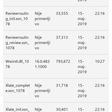
Reviewroutin
Nije
33,555
15-
22:16
g_init.xsn_10
primenlji
maj-
78
vo
2019
Reviewroutin
Nije
37,313
15-
22:16
g_review.xsn_
primenlji
maj-
1078
vo
2019
Wwintl.dll_10
16.0.483
793,672
15-
10:27
78
1.1000
maj-
2019
Xlate_complet
Nije
31,718
15-
22:16
e.xsn_1078
primenlji
maj-
vo
2019
Xlate_init.xsn_
Nije
30,401
15-
22:16