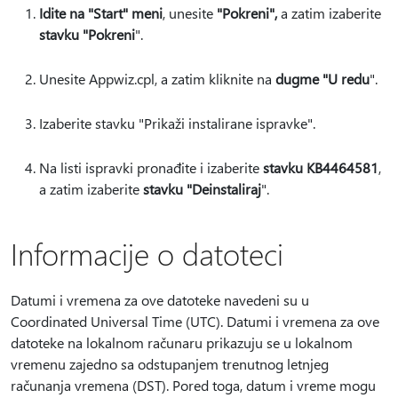
Idite na "Start" meni
, unesite
"Pokreni",
a zatim izaberite
stavku "Pokreni
".
Unesite Appwiz.cpl, a zatim kliknite na
dugme "U redu
".
Izaberite stavku "Prikaži instalirane ispravke".
Na listi ispravki pronađite i izaberite
stavku KB4464581
,
a zatim izaberite
stavku "Deinstaliraj
".
Informacije o datoteci
Datumi i vremena za ove datoteke navedeni su u
Coordinated Universal Time (UTC). Datumi i vremena za ove
datoteke na lokalnom računaru prikazuju se u lokalnom
vremenu zajedno sa odstupanjem trenutnog letnjeg
računanja vremena (DST). Pored toga, datum i vreme mogu