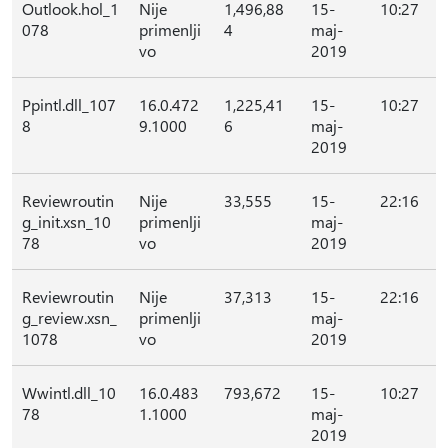
Outlook.hol_1
Nije
1,496,88
15-
10:27
078
primenlji
4
maj-
vo
2019
Ppintl.dll_107
16.0.472
1,225,41
15-
10:27
8
9.1000
6
maj-
2019
Reviewroutin
Nije
33,555
15-
22:16
g_init.xsn_10
primenlji
maj-
78
vo
2019
Reviewroutin
Nije
37,313
15-
22:16
g_review.xsn_
primenlji
maj-
1078
vo
2019
Wwintl.dll_10
16.0.483
793,672
15-
10:27
78
1.1000
maj-
2019