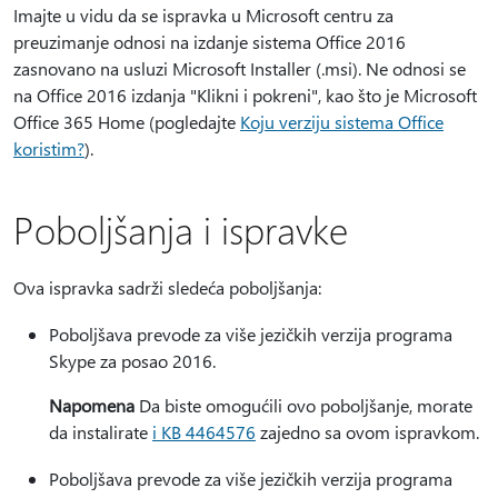
Imajte u vidu da se ispravka u Microsoft centru za
preuzimanje odnosi na izdanje sistema Office 2016
zasnovano na usluzi Microsoft Installer (.msi). Ne odnosi se
na Office 2016 izdanja "Klikni i pokreni", kao što je Microsoft
Office 365 Home (pogledajte
Koju verziju sistema Office
koristim?
).
Poboljšanja i ispravke
Ova ispravka sadrži sledeća poboljšanja:
Poboljšava prevode za više jezičkih verzija programa
Skype za posao 2016.
Napomena
Da biste omogućili ovo poboljšanje, morate
da instalirate
i KB 4464576
zajedno sa ovom ispravkom.
Poboljšava prevode za više jezičkih verzija programa