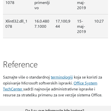
1078
primenlji
maj-
vo
2019
Xlintl32.dll_1
16.0.480
17,100,9
15-
10:27
078
7.1000
44
maj-
2019
Reference
Saznajte više o standardnoj
terminologiji
koja se koristi za
opisivanje Microsoft softverskih ispravki.
Office System
TechCenter
sadrži najnovije administrativne ispravke i
resurse za stratešku primenu za sve verzije sistema Office.
Da li su ove informacije bile korisne?