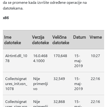
da se promene kada izvršite određene operacije na
datotekama.
x86
Ime
Verzija
Veličina
Datum
Vreme
datoteke
datoteke
datoteke
Alrtintl.dll_10
16.0.468
170,648
15-
10:27
78
4.1000
maj-
2019
Collectsignat
Nije
32,549
15-
22:16
ures_init.xsn_
primenlji
maj-
1078
vo
2019
Collectsignat
Nije
32,868
15-
22:16
ures_sign.xsn
primenlji
maj-