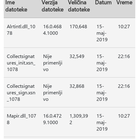
Ime
Verzija
Veličina
Datum
Vreme
datoteke
datoteke
datoteke
Alrtintl.dll_10
16.0.468
170,648
15-
10:27
78
4.1000
maj-
2019
Collectsignat
Nije
32,549
15-
22:16
ures_init.xsn_
primenlji
maj-
1078
vo
2019
Collectsignat
Nije
32,868
15-
22:16
ures_sign.xsn
primenlji
maj-
_1078
vo
2019
Mapir.dll_107
16.0.472
1,309,39
15-
10:27
8
9.1000
2
maj-
2019