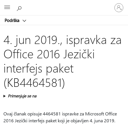
Prijavite
Microsoft
se
na
Podrška
nalog
4. jun 2019., ispravka za
Office 2016 Jezički
interfejs paket
(KB4464581)
Primenjuje se na
Ovaj članak opisuje 4464581 ispravke za Microsoft Office
2016 Jezički interfejs paket koji je objavljen 4. juna 2019.