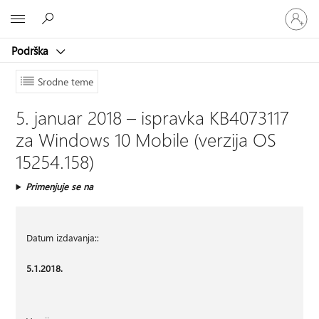
Prijavite
Microsoft
se
na
Podrška
nalog
Srodne teme
5. januar 2018 – ispravka KB4073117
za Windows 10 Mobile (verzija OS
15254.158)
Primenjuje se na
Datum izdavanja::
5.1.2018.