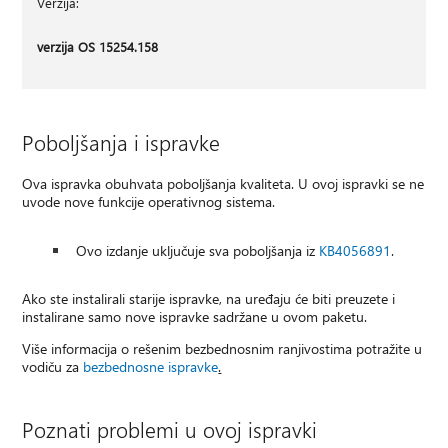
Verzija:
verzija OS 15254.158
Poboljšanja i ispravke
Ova ispravka obuhvata poboljšanja kvaliteta. U ovoj ispravki se ne
uvode nove funkcije operativnog sistema.
Ovo izdanje uključuje sva poboljšanja iz
KB4056891
.
Ako ste instalirali starije ispravke, na uređaju će biti preuzete i
instalirane samo nove ispravke sadržane u ovom paketu.
Više informacija o rešenim bezbednosnim ranjivostima potražite u
vodiču za
bezbednosne ispravke
.
Poznati problemi u ovoj ispravki