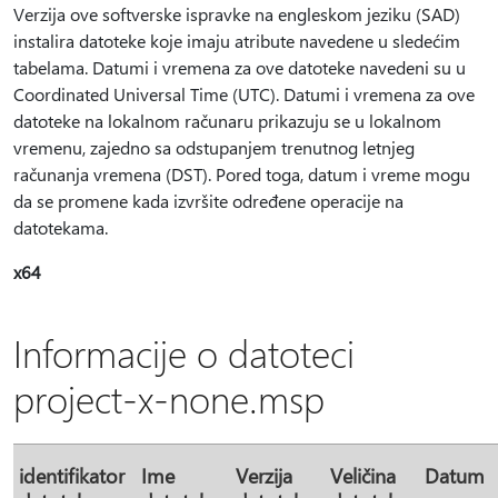
Verzija ove softverske ispravke na engleskom jeziku (SAD)
instalira datoteke koje imaju atribute navedene u sledećim
tabelama. Datumi i vremena za ove datoteke navedeni su u
Coordinated Universal Time (UTC). Datumi i vremena za ove
datoteke na lokalnom računaru prikazuju se u lokalnom
vremenu, zajedno sa odstupanjem trenutnog letnjeg
računanja vremena (DST). Pored toga, datum i vreme mogu
da se promene kada izvršite određene operacije na
datotekama.
x64
Informacije o datoteci
project-x-none.msp
identifikator
Ime
Verzija
Veličina
Datum