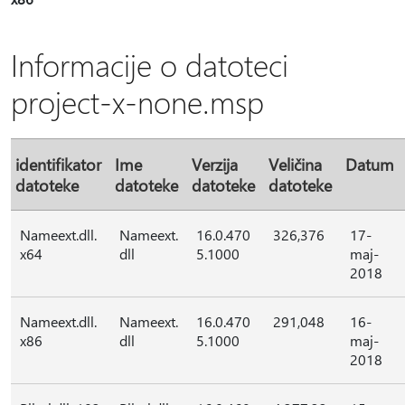
Informacije o datoteci
project-x-none.msp
identifikator
Ime
Verzija
Veličina
Datum
datoteke
datoteke
datoteke
datoteke
Nameext.dll.
Nameext.
16.0.470
326,376
17-
x64
dll
5.1000
maj-
2018
Nameext.dll.
Nameext.
16.0.470
291,048
16-
x86
dll
5.1000
maj-
2018