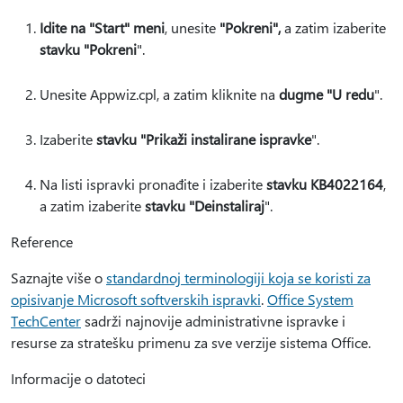
Idite na "Start" meni
, unesite
"Pokreni",
a zatim izaberite
stavku "Pokreni
".
Unesite Appwiz.cpl, a zatim kliknite na
dugme "U redu
".
Izaberite
stavku "Prikaži instalirane ispravke
".
Na listi ispravki pronađite i izaberite
stavku KB4022164
,
a zatim izaberite
stavku "Deinstaliraj
".
Reference
Saznajte više o
standardnoj terminologiji koja se koristi za
opisivanje Microsoft softverskih ispravki
.
Office System
TechCenter
sadrži najnovije administrativne ispravke i
resurse za stratešku primenu za sve verzije sistema Office.
Informacije o datoteci