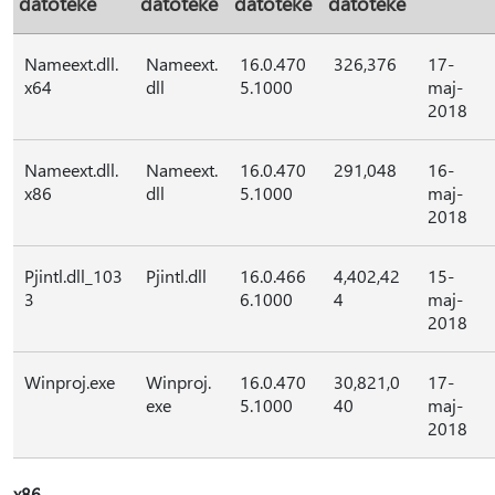
datoteke
datoteke
datoteke
datoteke
Nameext.dll.
Nameext.
16.0.470
326,376
17-
x64
dll
5.1000
maj-
2018
Nameext.dll.
Nameext.
16.0.470
291,048
16-
x86
dll
5.1000
maj-
2018
Pjintl.dll_103
Pjintl.dll
16.0.466
4,402,42
15-
3
6.1000
4
maj-
2018
Winproj.exe
Winproj.
16.0.470
30,821,0
17-
exe
5.1000
40
maj-
2018
x86