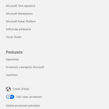
Microsoft Tech zajednica
Microsoft Marketplace
Microsoft Power Platform
Softverska preduzeća
Visual Studio
Preduzeće
Zaposlenje
Privatnost u kompaniji Microsoft
Investitori
Srpski (Srbija)
Vaši izbori privatnosti
Zaštita privatnosti potrošača