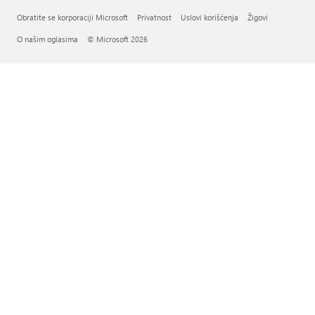
Obratite se korporaciji Microsoft
Privatnost
Uslovi korišćenja
Žigovi
O našim oglasima
© Microsoft 2026