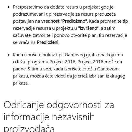
Pretpostavimo da dodate resurs u projekat gde je
podrazumevani tip rezervacije za resurs preduzeća
postavljen na
vrednost "Predloženo
". Kada promenite tip
rezervacije resursa u projektu u
"Izvršeno
", a zatim
sačuvate, zatvorite i ponovo otvorite plan, tip rezervacije
se vraća na
Predloženi
.
Kada izbrišete prikaz tipa Gantovog grafikona koji ima
crtež u programu Project 2016, Project 2016 može da
padne. S tim u vezi, kada izbrišete crtež u Gantovom
prikazu, možda ćete videti da je crtež izbrisan iz drugog
prikaza.
Odricanje odgovornosti za
informacije nezavisnih
proizvođača