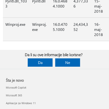
Pjintl.dll_103
Pjintl.dll
16.0.468
4,377,33
15-
3
4.1000
6
maj-
2018
Winproj.exe
Winproj.
16.0.470
24,434,3
16-
exe
5.1000
52
maj-
2018
Da li su ove informacije bile korisne?
Da
Ne
Šta je novo
Microsoft Copilot
Microsoft 365
Aplikacije za Windows 11