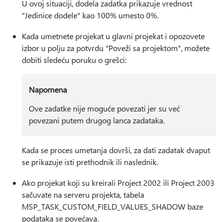
U ovoj situaciji, dodela zadatka prikazuje vrednost
"Jedinice dodele" kao 100% umesto 0%.
Kada umetnete projekat u glavni projekat i opozovete
izbor u polju za potvrdu "Poveži sa projektom", možete
dobiti sledeću poruku o grešci:
Napomena
Ove zadatke nije moguće povezati jer su već
povezani putem drugog lanca zadataka.
Kada se proces umetanja dovrši, za dati zadatak dvaput
se prikazuje isti prethodnik ili naslednik.
Ako projekat koji su kreirali Project 2002 ili Project 2003
sačuvate na serveru projekta, tabela
MSP_TASK_CUSTOM_FIELD_VALUES_SHADOW baze
podataka se povećava.