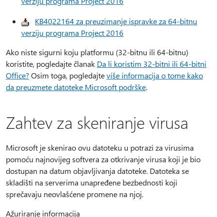
verziju programa Project 2016
KB4022164 za preuzimanje ispravke za 64-bitnu
verziju programa Project 2016
Ako niste sigurni koju platformu (32-bitnu ili 64-bitnu)
koristite, pogledajte članak
Da li koristim 32-bitni ili 64-bitni
Office?
Osim toga, pogledajte
više informacija o tome kako
da preuzmete datoteke Microsoft podrške
.
Zahtev za skeniranje virusa
Microsoft je skenirao ovu datoteku u potrazi za virusima
pomoću najnovijeg softvera za otkrivanje virusa koji je bio
dostupan na datum objavljivanja datoteke. Datoteka se
skladišti na serverima unapređene bezbednosti koji
sprečavaju neovlašćene promene na njoj.
Ažuriranje informacija