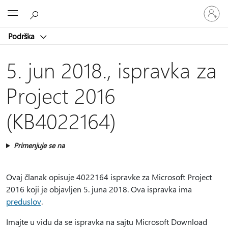
Prijavite
Microsoft
se
na
Podrška
nalog
5. jun 2018., ispravka za
Project 2016
(KB4022164)
Primenjuje se na
Ovaj članak opisuje 4022164 ispravke za Microsoft Project
2016 koji je objavljen 5. juna 2018. Ova ispravka ima
preduslov
.
Imajte u vidu da se ispravka na sajtu Microsoft Download