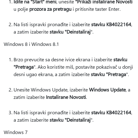
Idite na "Start" meni
, unesite
"Prikaži instalirane Novosti
u polje
prozora za pretragu
i pritisnite taster Enter.
Na listi ispravki pronađite i izaberite
stavku KB4022164
,
a zatim izaberite
stavku "Deinstaliraj
".
Windows 8 i Windows 8.1
Brzo prevucite sa desne ivice ekrana i izaberite
stavku
"Pretraga
". Ako koristite miš, postavite pokazivač u donji
desni ugao ekrana, a zatim izaberite
stavku "Pretraga
".
Unesite Windows Update, izaberite
Windows Update
, a
zatim izaberite
Instalirane Novosti
.
Na listi ispravki pronađite i izaberite
stavku KB4022164
,
a zatim izaberite
stavku "Deinstaliraj
".
Windows 7