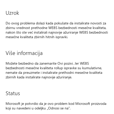
Uzrok
Do ovog problema dolazi kada pokušate da instalirate novosti za
zbirnu vrednost prethodne WE8S bezbednosti mesečne kvaliteta,
nakon što ste već instalirali najnovije ažuriranje WE8S bezbednosti
mesečne kvaliteta zbirnih hitnih ispravki.
Više informacija
Možete bezbedno da zanemarite Ovi pozivi. Jer WE8S
bezbednosti mesečne kvaliteta rollup ispravke su kumulativne,
nemate da preuzmete i instalirate prethodni mesečne kvaliteta
zbirnih kada instalirate najnovije ažuriranje.
Status
Microsoft je potvrdio da je ovo problem kod Microsoft proizvoda
koji su navedeni u odeljku „Odnosi se na”.