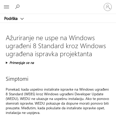
Prijavite
Microsoft
se
na
Podrška
nalog
Ažuriranje ne uspe na Windows
ugrađeni 8 Standard kroz Windows
ugrađena ispravka projektanta
Primenjuje se na
Simptomi
Ponekad, kada uspešno instalirate ispravke na Windows ugrađeni
8 Standard (WE8S) kroz Windows ugrađeni Developer Update
(WEDU), WEDU ne ukazuje na uspešnu instalaciju. Ako te ponovo
skenirati ispravke, WEDU pokazuje da dopune morati ponovo biti
preuzete. Međutim, kada pokušate da instalirate ispravke opet,
instalacija ne uspijeva.