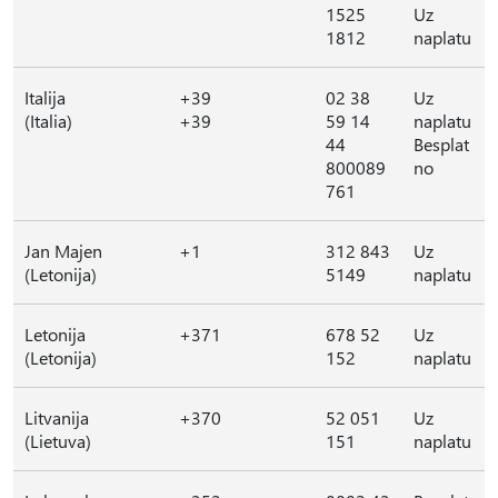
1525
Uz
1812
naplatu
Italija
+39
02 38
Uz
(Italia)
+39
59 14
naplatu
44
Besplat
800089
no
761
Jan Majen
+1
312 843
Uz
(Letonija)
5149
naplatu
Letonija
+371
678 52
Uz
(Letonija)
152
naplatu
Litvanija
+370
52 051
Uz
(Lietuva)
151
naplatu