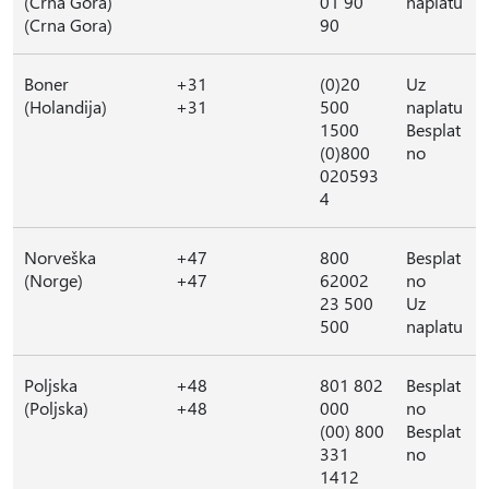
(Crna Gora)
01 90
naplatu
(Crna Gora)
90
Boner
+31
(0)20
Uz
(Holandija)
+31
500
naplatu
1500
Besplat
(0)800
no
020593
4
Norveška
+47
800
Besplat
(Norge)
+47
62002
no
23 500
Uz
500
naplatu
Poljska
+48
801 802
Besplat
(Poljska)
+48
000
no
(00) 800
Besplat
331
no
1412