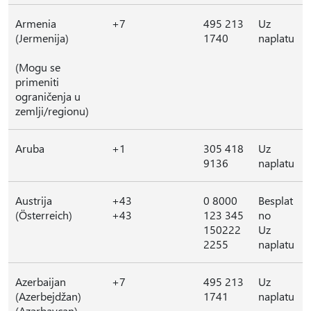
Armenia
+7
495 213
Uz
(Jermenija)
1740
naplatu
(Mogu se
primeniti
ograničenja u
zemlji/regionu)
Aruba
+1
305 418
Uz
9136
naplatu
Austrija
+43
0 8000
Besplat
(Österreich)
+43
123 345
no
150222
Uz
2255
naplatu
Azerbaijan
+7
495 213
Uz
(Azerbejdžan)
1741
naplatu
(Azərbaycan)