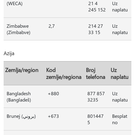
(WECA)
21 4
Uz
245 152
naplatu
Zimbabwe
2,7
214 27
Uz
(Zimbabve)
33 15
naplatu
Azija
Zemlja/region
Kod
Broj
Uz
zemlje/regiona
telefona
naplatu
Bangladesh
+880
877 857
Uz
(Bangladeš)
3235
naplatu
Brunej (بروني)
+673
801447
Besplat
5
no