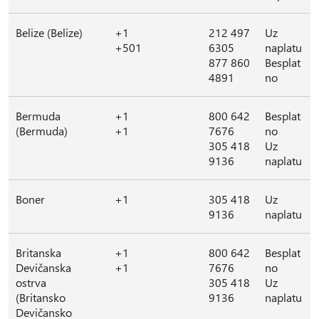
Belize (Belize)
+1
212 497
Uz
+501
6305
naplatu
877 860
Besplat
4891
no
Bermuda
+1
800 642
Besplat
(Bermuda)
+1
7676
no
305 418
Uz
9136
naplatu
Boner
+1
305 418
Uz
9136
naplatu
Britanska
+1
800 642
Besplat
Devičanska
+1
7676
no
ostrva
305 418
Uz
(Britansko
9136
naplatu
Devičansko