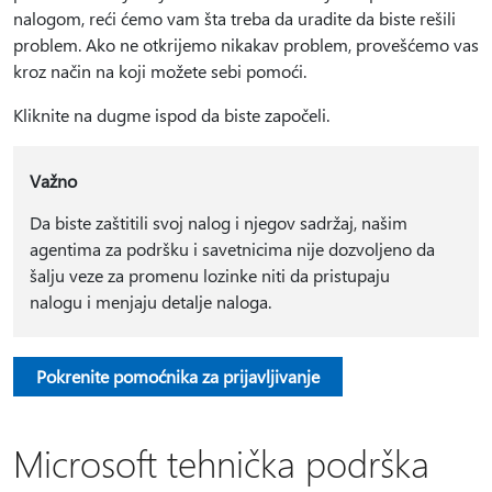
nalogom, reći ćemo vam šta treba da uradite da biste rešili
problem. Ako ne otkrijemo nikakav problem, provešćemo vas
kroz način na koji možete sebi pomoći.
Kliknite na dugme ispod da biste započeli.
Važno
Da biste zaštitili svoj nalog i njegov sadržaj, našim
agentima za podršku i savetnicima nije dozvoljeno da
šalju veze za promenu lozinke niti da pristupaju
nalogu i menjaju detalje naloga.
Pokrenite pomoćnika za prijavljivanje
Microsoft tehnička podrška