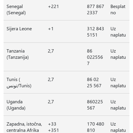
Senegal
+221
877 867
Besplat
(Senegal)
2337
no
Sijera Leone
+1
312 843
Uz
5151
naplatu
Tanzania
2,7
86
Uz
(Tanzanija)
022556
naplatu
7
Tunis (
2,7
86 02
Uz
تونس/Tunis)
25 567
naplatu
Uganda
2,7
860225
Uz
(Uganda)
567
naplatu
Zapadna, istočna,
+33
170 480
Uz
centralna Afrika
+351
810
naplatu