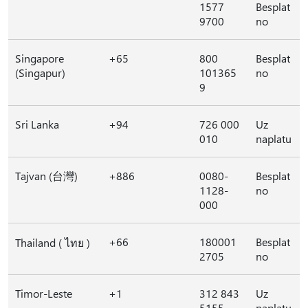
1577
Besplat
9700
no
Singapore
+65
800
Besplat
(Singapur)
101365
no
9
Sri Lanka
+94
726 000
Uz
010
naplatu
Tajvan (台灣)
+886
0080-
Besplat
1128-
no
000
+66
180001
Besplat
Thailand ( ไทย )
2705
no
Timor-Leste
+1
312 843
Uz
5155
naplatu