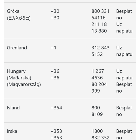
Grčka
+30
800 331
Besplat
+30
54116
no
(Ελλάδα)
211 18
Uz
13 880
naplatu
Grenland
+1
312 843
Uz
5152
naplatu
Hungary
+36
1 267
Uz
(Mađarska)
+36
4636
naplatu
(Magyarország)
80 204
Besplat
999
no
Island
+354
800
Besplat
8109
no
Irska
+353
1800
Besplat
+353
832 352
no