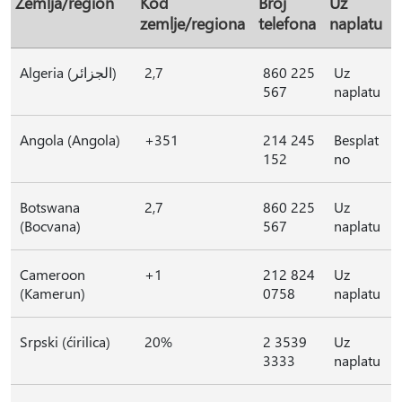
Zemlja/region
Kod
Broj
Uz
zemlje/regiona
telefona
naplatu
Algeria (الجزائر)
2,7
860 225
Uz
567
naplatu
Angola (Angola)
+351
214 245
Besplat
152
no
Botswana
2,7
860 225
Uz
(Bocvana)
567
naplatu
Cameroon
+1
212 824
Uz
(Kamerun)
0758
naplatu
Srpski (ćirilica)
20%
2 3539
Uz
3333
naplatu