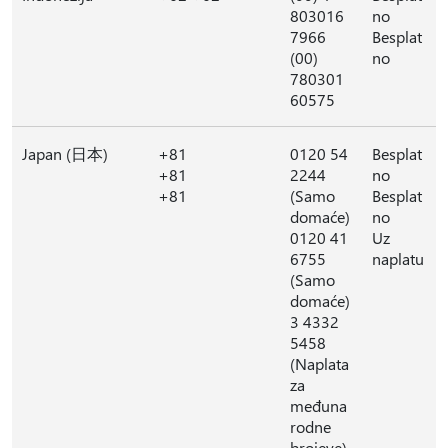
803016
no
7966
Besplat
(00)
no
780301
60575
Japan (日本)
+81
0120 54
Besplat
+81
2244
no
+81
(Samo
Besplat
domaće)
no
0120 41
Uz
6755
naplatu
(Samo
domaće)
3 4332
5458
(Naplata
za
međuna
rodne
brojeve)