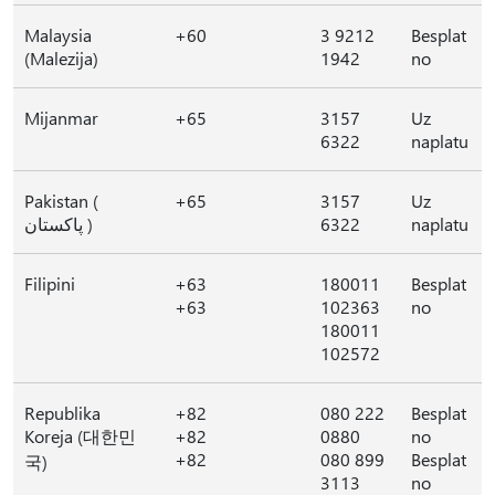
Malaysia
+60
3 9212
Besplat
(Malezija)
1942
no
Mijanmar
+65
3157
Uz
6322
naplatu
Pakistan (
+65
3157
Uz
پاکستان )
6322
naplatu
Filipini
+63
180011
Besplat
+63
102363
no
180011
102572
Republika
+82
080 222
Besplat
Koreja (대한민
+82
0880
no
+82
080 899
Besplat
국)
3113
no