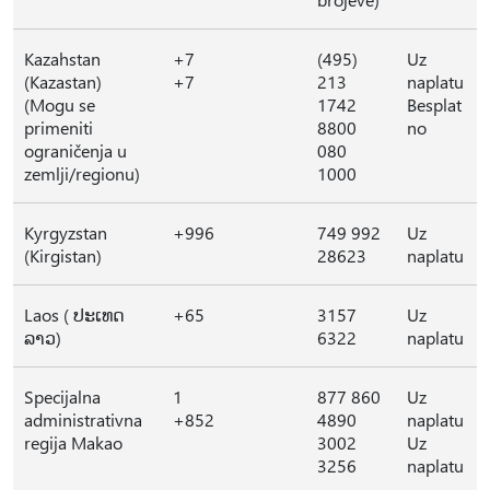
Kazahstan
+7
(495)
Uz
(Kazastan)
+7
213
naplatu
(Mogu se
1742
Besplat
primeniti
8800
no
ograničenja u
080
zemlji/regionu)
1000
Kyrgyzstan
+996
749 992
Uz
(Kirgistan)
28623
naplatu
Laos ( ປະເທດ
+65
3157
Uz
ລາວ)
6322
naplatu
Specijalna
1
877 860
Uz
administrativna
+852
4890
naplatu
regija Makao
3002
Uz
3256
naplatu