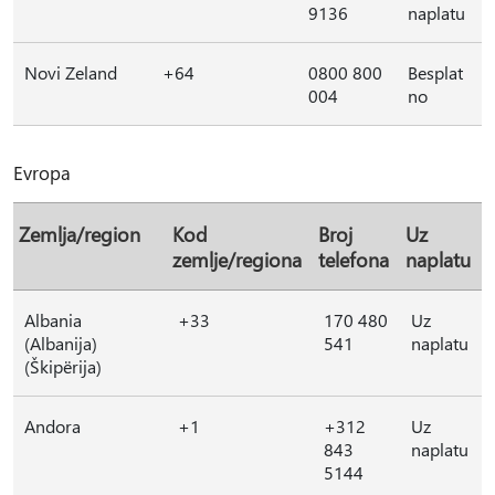
9136
naplatu
Novi Zeland
+64
0800 800
Besplat
004
no
Evropa
Zemlja/region
Kod
Broj
Uz
zemlje/regiona
telefona
naplatu
Albania
+33
170 480
Uz
(Albanija)
541
naplatu
(Škipërija)
Andora
+1
+312
Uz
843
naplatu
5144