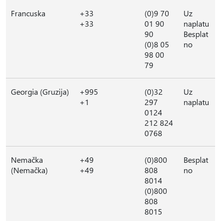
Francuska
+33
(0)9 70
Uz
+33
01 90
naplatu
90
Besplat
(0)8 05
no
98 00
79
Georgia (Gruzija)
+995
(0)32
Uz
+1
297
naplatu
0124
212 824
0768
Nemačka
+49
(0)800
Besplat
(Nemačka)
+49
808
no
8014
(0)800
808
8015