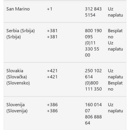
San Marino
+1
312 843
Uz
5154
naplatu
Serbia (Srbija)
+381
800 190
Besplat
(Srbija)
+381
095
no
(0)11
Uz
330 55
naplatu
00
Slovakia
+421
250 102
Uz
(Slovačka)
+421
614
naplatu
(Slovensko)
(0)800
Besplat
111 350
no
Slovenija
+386
160 014
Uz
(Slovenija)
+386
07
naplatu
806 888
64