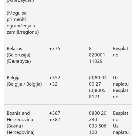
(Mogu se
primeniti
ograničenja u
zemlji/regionu)
Belarus
+375
8
Besplat
(Belorusija)
820001
no
(Белару́сь)
11029
Belgija
+352
(0)80 04
Uz
(Belgija / Belgija)
+32
00 27
naplatu
(0)8005
Besplat
8121
no
Bosnia and
+387
0800 20
Besplat
Herzegovina
+387
230
no
(Bosna i
033 606
Uz
Hercegovina)
100
naplatu