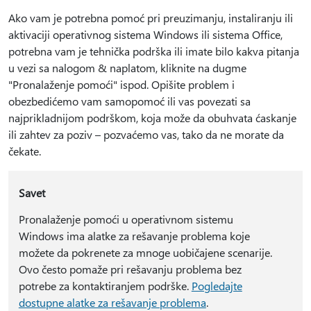
Ako vam je potrebna pomoć pri preuzimanju, instaliranju ili
aktivaciji operativnog sistema Windows ili sistema Office,
potrebna vam je tehnička podrška ili imate bilo kakva pitanja
u vezi sa nalogom & naplatom, kliknite na dugme
"Pronalaženje pomoći" ispod. Opišite problem i
obezbedićemo vam samopomoć ili vas povezati sa
najprikladnijom podrškom, koja može da obuhvata ćaskanje
ili zahtev za poziv – pozvaćemo vas, tako da ne morate da
čekate.
Savet
Pronalaženje pomoći u operativnom sistemu
Windows ima alatke za rešavanje problema koje
možete da pokrenete za mnoge uobičajene scenarije.
Ovo često pomaže pri rešavanju problema bez
potrebe za kontaktiranjem podrške.
Pogledajte
dostupne alatke za rešavanje problema
.