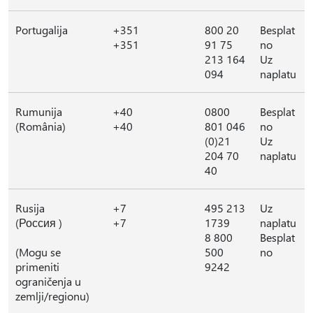
Portugalija
+351
800 20
Besplat
+351
91 75
no
213 164
Uz
094
naplatu
Rumunija
+40
0800
Besplat
(România)
+40
801 046
no
(0)21
Uz
204 70
naplatu
40
Rusija
+7
495 213
Uz
(Россия )
+7
1739
naplatu
8 800
Besplat
(Mogu se
500
no
primeniti
9242
ograničenja u
zemlji/regionu)