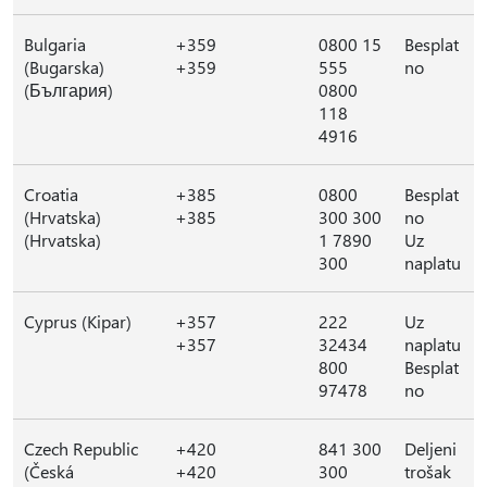
Bulgaria
+359
0800 15
Besplat
(Bugarska)
+359
555
no
(България)
0800
118
4916
Croatia
+385
0800
Besplat
(Hrvatska)
+385
300 300
no
(Hrvatska)
1 7890
Uz
300
naplatu
Cyprus (Kipar)
+357
222
Uz
+357
32434
naplatu
800
Besplat
97478
no
Czech Republic
+420
841 300
Deljeni
(Česká
+420
300
trošak