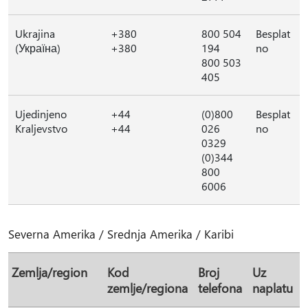
Ukrajina
+380
800 504
Besplat
(Україна)
+380
194
no
800 503
405
Ujedinjeno
+44
(0)800
Besplat
Kraljevstvo
+44
026
no
0329
(0)344
800
6006
Severna Amerika / Srednja Amerika / Karibi
Zemlja/region
Kod
Broj
Uz
zemlje/regiona
telefona
naplatu