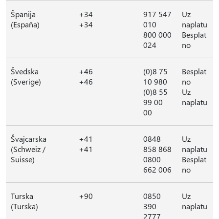
Španija
+34
917 547
Uz
(España)
+34
010
naplatu
800 000
Besplat
024
no
Švedska
+46
(0)8 75
Besplat
(Sverige)
+46
10 980
no
(0)8 55
Uz
99 00
naplatu
00
Švajcarska
+41
0848
Uz
(Schweiz /
+41
858 868
naplatu
Suisse)
0800
Besplat
662 006
no
Turska
+90
0850
Uz
(Turska)
390
naplatu
2777