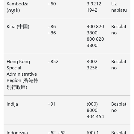
Kambodža
+60
3 9212
Uz
(កម្ពុជា)
1942
naplatu
Kina (中国)
+86
400 820
Besplat
+86
3800
no
800 820
3800
Hong Kong
+852
3002
Besplat
Special
3256
no
Administrative
Region (香港特
別行政區)
Indija
+91
(000)
Besplat
8000
no
404 454
Indonezija
+62 +62
(00) 1
Besplat