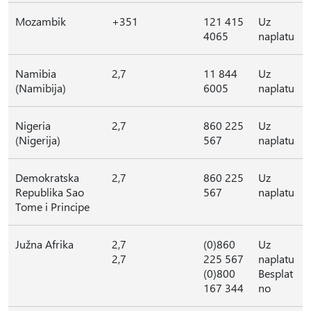
Mozambik
+351
121 415
Uz
4065
naplatu
Namibia
2,7
11 844
Uz
(Namibija)
6005
naplatu
Nigeria
2,7
860 225
Uz
(Nigerija)
567
naplatu
Demokratska
2,7
860 225
Uz
Republika Sao
567
naplatu
Tome i Principe
Južna Afrika
2,7
(0)860
Uz
2,7
225 567
naplatu
(0)800
Besplat
167 344
no