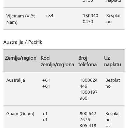
+84
180040
Besplat
Vijetnam (Việt
0470
no
Nam)
Australija / Pacifik
Zemlja/region
Kod
Broj
Uz
zemlje/regiona
telefona
naplatu
Australija
+61
1800624
Besplat
+61
449
no
1800197
960
Guam (Guam)
+1
800 642
Besplat
+1
7676
no
305 418
Uz