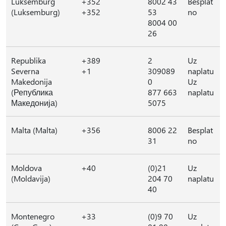
Luksemburg
+352
8002 43
Besplat
(Luksemburg)
+352
53
no
8004 00
26
Republika
+389
2
Uz
Severna
+1
309089
naplatu
Makedonija
0
Uz
(Република
877 663
naplatu
Македонија)
5075
Malta (Malta)
+356
8006 22
Besplat
31
no
Moldova
+40
(0)21
Uz
(Moldavija)
204 70
naplatu
40
Montenegro
+33
(0)9 70
Uz