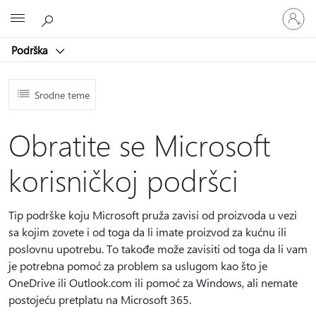
Prijavite
Microsoft
se
na
Podrška
nalog
Srodne teme
Obratite se Microsoft
korisničkoj podršci
Tip podrške koju Microsoft pruža zavisi od proizvoda u vezi
sa kojim zovete i od toga da li imate proizvod za kućnu ili
poslovnu upotrebu. To takođe može zavisiti od toga da li vam
je potrebna pomoć za problem sa uslugom kao što je
OneDrive ili Outlook.com ili pomoć za Windows, ali nemate
postojeću pretplatu na Microsoft 365.