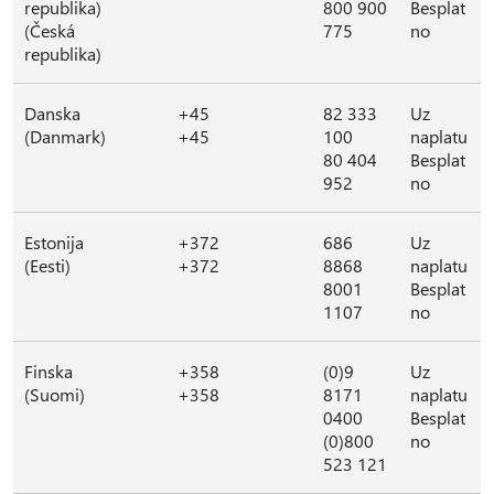
republika)
800 900
Besplat
(Česká
775
no
republika)
Danska
+45
82 333
Uz
(Danmark)
+45
100
naplatu
80 404
Besplat
952
no
Estonija
+372
686
Uz
(Eesti)
+372
8868
naplatu
8001
Besplat
1107
no
Finska
+358
(0)9
Uz
(Suomi)
+358
8171
naplatu
0400
Besplat
(0)800
no
523 121