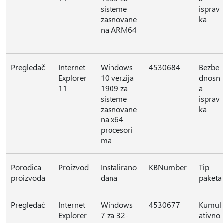
sisteme
isprav
zasnovane
ka
na ARM64
Pregledač
Internet
Windows
4530684
Bezbe
Explorer
10 verzija
dnosn
11
1909 za
a
sisteme
isprav
zasnovane
ka
na x64
procesori
ma
Porodica
Proizvod
Instalirano
KBNumber
Tip
proizvoda
dana
paketa
Pregledač
Internet
Windows
4530677
Kumul
Explorer
7 za 32-
ativno