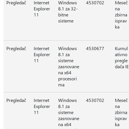
Pregledač
Internet
Windows
4530702
Meseč
Explorer
8.1 za 32-
na
11
bitne
zbirna
sisteme
isprav
ka
Pregledač
Internet
Windows
4530677
Kumul
Explorer
8.1 za
ativno
11
sisteme
pregle
zasnovane
dača IE
na x64
procesori
ma
Pregledač
Internet
Windows
4530702
Meseč
Explorer
8.1 za
na
11
sisteme
zbirna
zasnovane
isprav
na x64
ka