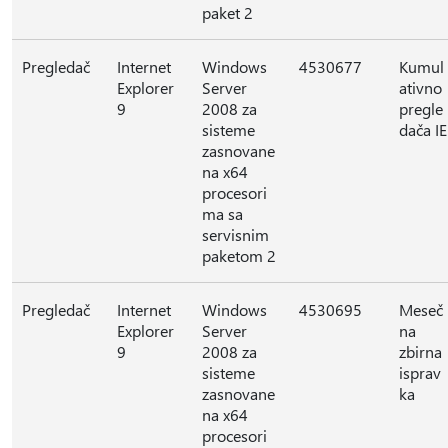
paket 2
Pregledač
Internet
Windows
4530677
Kumul
Explorer
Server
ativno
9
2008 za
pregle
sisteme
dača IE
zasnovane
na x64
procesori
ma sa
servisnim
paketom 2
Pregledač
Internet
Windows
4530695
Meseč
Explorer
Server
na
9
2008 za
zbirna
sisteme
isprav
zasnovane
ka
na x64
procesori