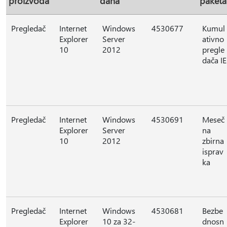
proizvoda
dana
paketa
Pregledač
Internet
Windows
4530677
Kumul
Explorer
Server
ativno
10
2012
pregle
dača IE
Pregledač
Internet
Windows
4530691
Meseč
Explorer
Server
na
10
2012
zbirna
isprav
ka
Pregledač
Internet
Windows
4530681
Bezbe
Explorer
10 za 32-
dnosn