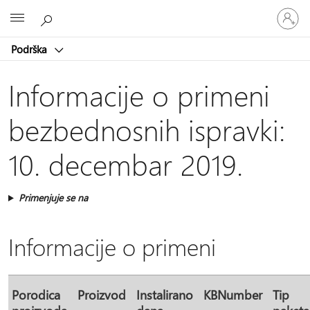
Prijavite
Microsoft
se
na
Podrška
nalog
Informacije o primeni
bezbednosnih ispravki:
10. decembar 2019.
Primenjuje se na
Informacije o primeni
Porodica
Proizvod
Instalirano
KBNumber
Tip