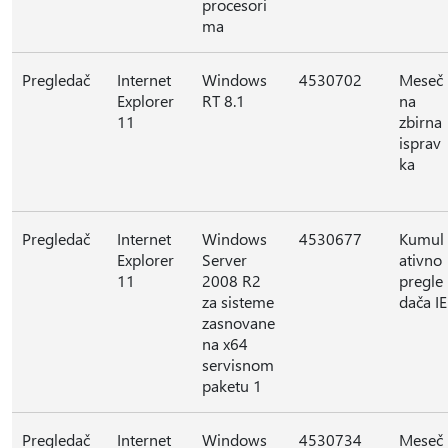
procesori
ma
Pregledač
Internet
Windows
4530702
Meseč
Explorer
RT 8.1
na
11
zbirna
isprav
ka
Pregledač
Internet
Windows
4530677
Kumul
Explorer
Server
ativno
11
2008 R2
pregle
za sisteme
dača IE
zasnovane
na x64
servisnom
paketu 1
Pregledač
Internet
Windows
4530734
Meseč