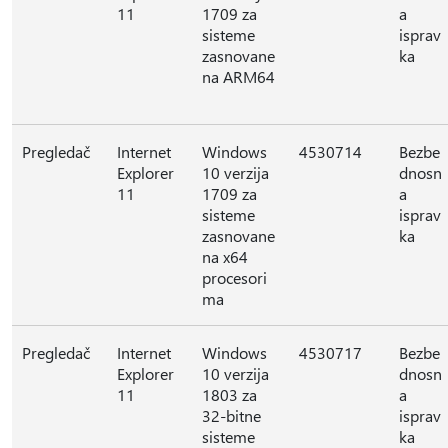
11
1709 za
a
sisteme
isprav
zasnovane
ka
na ARM64
Pregledač
Internet
Windows
4530714
Bezbe
Explorer
10 verzija
dnosn
11
1709 za
a
sisteme
isprav
zasnovane
ka
na x64
procesori
ma
Pregledač
Internet
Windows
4530717
Bezbe
Explorer
10 verzija
dnosn
11
1803 za
a
32-bitne
isprav
sisteme
ka