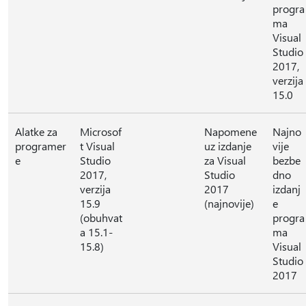
progra
ma
Visual
Studio
2017,
verzija
15.0
Alatke za
Microsof
Napomene
Najno
programer
t Visual
uz izdanje
vije
e
Studio
za Visual
bezbe
2017,
Studio
dno
verzija
2017
izdanj
15.9
(najnovije)
e
(obuhvat
progra
a 15.1-
ma
15.8)
Visual
Studio
2017