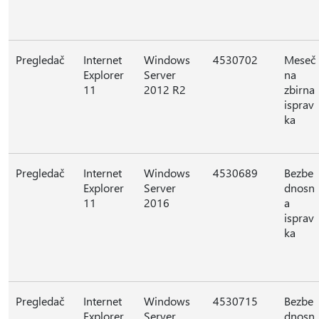
Pregledač
Internet
Windows
4530702
Meseč
Explorer
Server
na
11
2012 R2
zbirna
isprav
ka
Pregledač
Internet
Windows
4530689
Bezbe
Explorer
Server
dnosn
11
2016
a
isprav
ka
Pregledač
Internet
Windows
4530715
Bezbe
Explorer
Server
dnosn