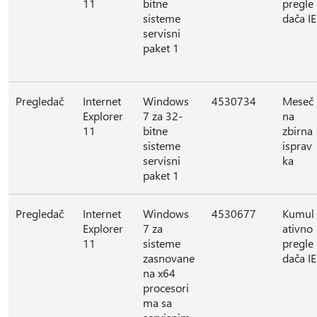
11
bitne
pregle
sisteme
dača IE
servisni
paket 1
Pregledač
Internet
Windows
4530734
Meseč
Explorer
7 za 32-
na
11
bitne
zbirna
sisteme
isprav
servisni
ka
paket 1
Pregledač
Internet
Windows
4530677
Kumul
Explorer
7 za
ativno
11
sisteme
pregle
zasnovane
dača IE
na x64
procesori
ma sa