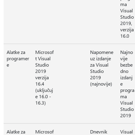
ma
Visual
Studio
2019,
verzija
16.0
Alatke za
Microsof
Napomene
Najno
programer
t Visual
uz izdanje
vije
e
Studio
za Visual
bezbe
2019
Studio
dno
verzija
2019
izdanj
16.4
(najnovije)
e
(uključuj
progra
e 16.0 -
ma
16.3)
Visual
Studio
2019
Alatke za
Microsof
Dnevnik
Visual