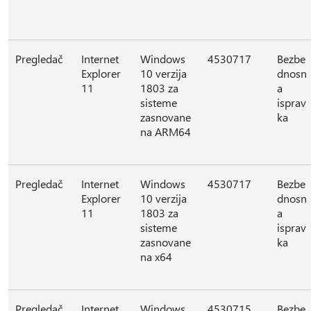
Pregledač
Internet
Windows
4530717
Bezbe
Explorer
10 verzija
dnosn
11
1803 za
a
sisteme
isprav
zasnovane
ka
na ARM64
Pregledač
Internet
Windows
4530717
Bezbe
Explorer
10 verzija
dnosn
11
1803 za
a
sisteme
isprav
zasnovane
ka
na x64
Pregledač
Internet
Windows
4530715
Bezbe