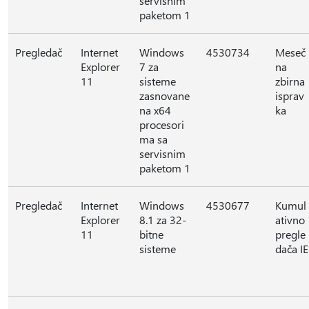
servisnim
paketom 1
Pregledač
Internet
Windows
4530734
Meseč
Explorer
7 za
na
11
sisteme
zbirna
zasnovane
isprav
na x64
ka
procesori
ma sa
servisnim
paketom 1
Pregledač
Internet
Windows
4530677
Kumul
Explorer
8.1 za 32-
ativno
11
bitne
pregle
sisteme
dača IE