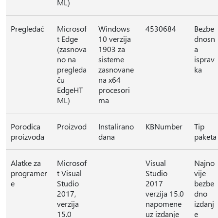
ML)
Pregledač
Microsof
Windows
4530684
Bezbe
t Edge
10 verzija
dnosn
(zasnova
1903 za
a
no na
sisteme
isprav
pregleda
zasnovane
ka
ču
na x64
EdgeHT
procesori
ML)
ma
Porodica
Proizvod
Instalirano
KBNumber
Tip
proizvoda
dana
paketa
Alatke za
Microsof
Visual
Najno
programer
t Visual
Studio
vije
e
Studio
2017
bezbe
2017,
verzija 15.0
dno
verzija
napomene
izdanj
15.0
uz izdanje
e