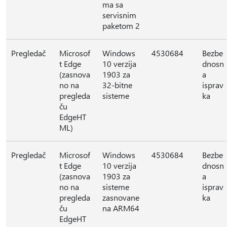
ma sa
servisnim
paketom 2
Pregledač
Microsof
Windows
4530684
Bezbe
t Edge
10 verzija
dnosn
(zasnova
1903 za
a
no na
32-bitne
isprav
pregleda
sisteme
ka
ču
EdgeHT
ML)
Pregledač
Microsof
Windows
4530684
Bezbe
t Edge
10 verzija
dnosn
(zasnova
1903 za
a
no na
sisteme
isprav
pregleda
zasnovane
ka
ču
na ARM64
EdgeHT