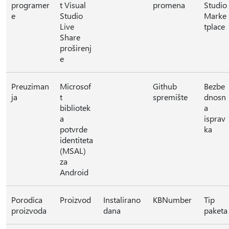
programer
t Visual
promena
Studio
e
Studio
Marke
Live
tplace
Share
proširenj
e
Preuziman
Microsof
Github
Bezbe
ja
t
spremište
dnosn
bibliotek
a
a
isprav
potvrde
ka
identiteta
(MSAL)
za
Android
Porodica
Proizvod
Instalirano
KBNumber
Tip
proizvoda
dana
paketa