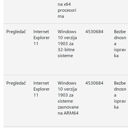
na x64
procesori
ma
Pregledač
Internet
Windows
4530684
Bezbe
Explorer
10 verzija
dnosn
11
1903 za
a
32-bitne
isprav
sisteme
ka
Pregledač
Internet
Windows
4530684
Bezbe
Explorer
10 verzija
dnosn
11
1903 za
a
sisteme
isprav
zasnovane
ka
na ARM64