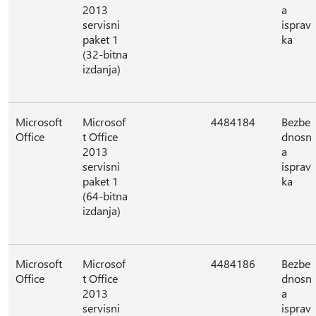
2013
a
servisni
isprav
paket 1
ka
(32-bitna
izdanja)
Microsoft
Microsof
4484184
Bezbe
Office
t Office
dnosn
2013
a
servisni
isprav
paket 1
ka
(64-bitna
izdanja)
Microsoft
Microsof
4484186
Bezbe
Office
t Office
dnosn
2013
a
servisni
isprav