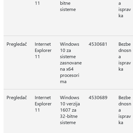
11
bitne
a
sisteme
isprav
ka
Pregledač
Internet
Windows
4530681
Bezbe
Explorer
10 za
dnosn
11
sisteme
a
zasnovane
isprav
na x64
ka
procesori
ma
Pregledač
Internet
Windows
4530689
Bezbe
Explorer
10 verzija
dnosn
11
1607 za
a
32-bitne
isprav
sisteme
ka