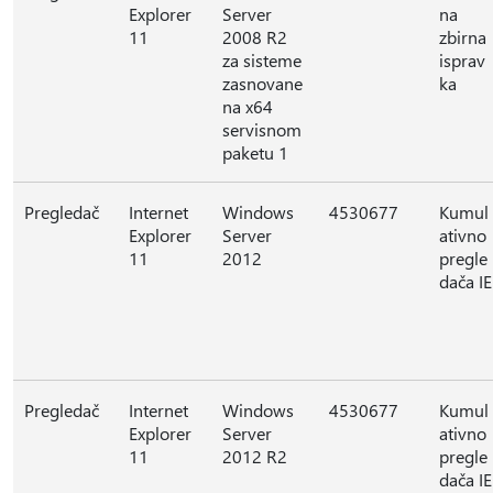
Explorer
Server
na
11
2008 R2
zbirna
za sisteme
isprav
zasnovane
ka
na x64
servisnom
paketu 1
Pregledač
Internet
Windows
4530677
Kumul
Explorer
Server
ativno
11
2012
pregle
dača IE
Pregledač
Internet
Windows
4530677
Kumul
Explorer
Server
ativno
11
2012 R2
pregle
dača IE