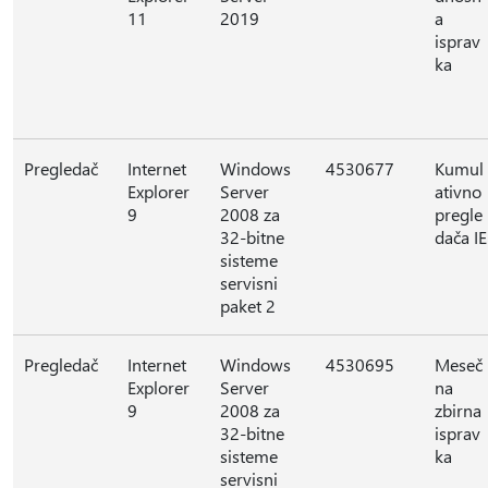
11
2019
a
isprav
ka
Pregledač
Internet
Windows
4530677
Kumul
Explorer
Server
ativno
9
2008 za
pregle
32-bitne
dača IE
sisteme
servisni
paket 2
Pregledač
Internet
Windows
4530695
Meseč
Explorer
Server
na
9
2008 za
zbirna
32-bitne
isprav
sisteme
ka
servisni