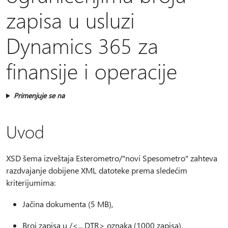
zapisa u usluzi
Dynamics 365 za
finansije i operacije
Primenjuje se na
Uvod
XSD šema izveštaja Esterometro/"novi Spesometro" zahteva
razdvajanje dobijene XML datoteke prema sledećim
kriterijumima:
Jačina dokumenta (5 MB),
Broj zapisa u /<... DTR> oznaka (1000 zapisa),