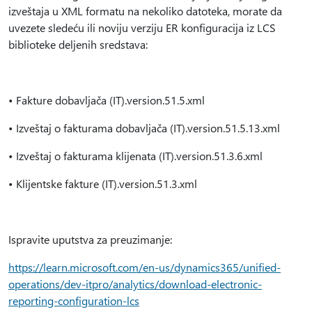
izveštaja u XML formatu na nekoliko datoteka, morate da
uvezete sledeću ili noviju verziju ER konfiguracija iz LCS
biblioteke deljenih sredstava:
• Fakture dobavljača (IT).version.51.5.xml
• Izveštaj o fakturama dobavljača (IT).version.51.5.13.xml
• Izveštaj o fakturama klijenata (IT).version.51.3.6.xml
• Klijentske fakture (IT).version.51.3.xml
Ispravite uputstva za preuzimanje:
https://learn.microsoft.com/en-us/dynamics365/unified-
operations/dev-itpro/analytics/download-electronic-
reporting-configuration-lcs