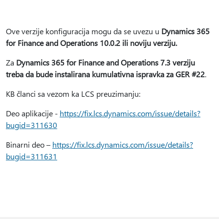
Ove verzije konfiguracija mogu da se uvezu u
Dynamics 365
for Finance and Operations 10.0.2 ili noviju verziju.
Za
Dynamics 365 for Finance and Operations 7.3 verziju
treba da bude instalirana kumulativna ispravka za GER #22
.
KB članci sa vezom ka LCS preuzimanju:
Deo aplikacije -
https://fix.lcs.dynamics.com/issue/details?
bugid=311630
Binarni deo –
https://fix.lcs.dynamics.com/issue/details?
bugid=311631