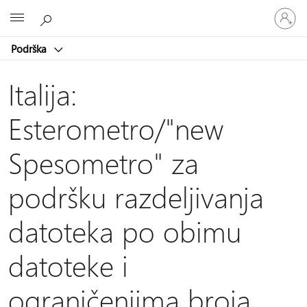
Prijavite
Microsoft
se
na
Podrška
nalog
Italija:
Esterometro/"new
Spesometro" za
podršku razdeljivanja
datoteka po obimu
datoteke i
ograničenjima broja