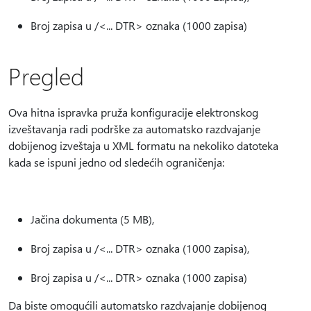
Broj zapisa u /<... DTR> oznaka (1000 zapisa)
Pregled
Ova hitna ispravka pruža konfiguracije elektronskog
izveštavanja radi podrške za automatsko razdvajanje
dobijenog izveštaja u XML formatu na nekoliko datoteka
kada se ispuni jedno od sledećih ograničenja:
Jačina dokumenta (5 MB),
Broj zapisa u /<... DTR> oznaka (1000 zapisa),
Broj zapisa u /<... DTR> oznaka (1000 zapisa)
Da biste omogućili automatsko razdvajanje dobijenog