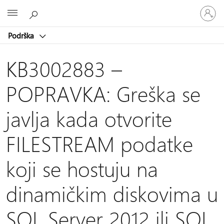
Prijavite
Microsoft
se
na
Podrška
nalog
KB3002883 –
POPRAVKA: Greška se
javlja kada otvorite
FILESTREAM podatke
koji se hostuju na
dinamičkim diskovima u
SQL Server 2012 ili SQL