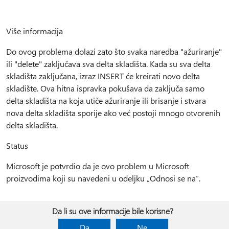
Više informacija
Do ovog problema dolazi zato što svaka naredba "ažuriranje"
ili "delete" zaključava sva delta skladišta. Kada su sva delta
skladišta zaključana, izraz INSERT će kreirati novo delta
skladište. Ova hitna ispravka pokušava da zaključa samo
delta skladišta na koja utiče ažuriranje ili brisanje i stvara
nova delta skladišta sporije ako već postoji mnogo otvorenih
delta skladišta.
Status
Microsoft je potvrdio da je ovo problem u Microsoft
proizvodima koji su navedeni u odeljku „Odnosi se na“.
Da li su ove informacije bile korisne?
Da
Ne