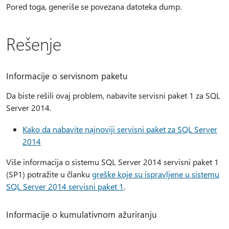
Pored toga, generiše se povezana datoteka dump.
Rešenje
Informacije o servisnom paketu
Da biste rešili ovaj problem, nabavite servisni paket 1 za SQL
Server 2014.
Kako da nabavite najnoviji servisni paket za SQL Server
2014
Više informacija o sistemu SQL Server 2014 servisni paket 1
(SP1) potražite u članku
greške koje su ispravljene u sistemu
SQL Server 2014 servisni paket 1
.
Informacije o kumulativnom ažuriranju