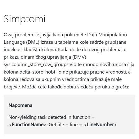
Simptomi
Ovaj problem se javlja kada pokrenete Data Manipulation
Language (DML) izraze u tabelama koje sadrže grupisane
indekse skladišta kolona. Kada dođe do ovog problema, u
prikazu dinamičkog upravljanja (DMV)
sys.column_store_row_groups vidite mnogo novih unosa čija
kolona delta_store_hobt_id ne prikazuje prazne vrednosti, a
kolona redova sa ukupnim vrednostima prikazuje male
brojeve. Možda ćete takođe dobiti sledeću poruku o grešci:
Napomena
Non-yielding task detected in function =
<
FunctionName
>::Get file = line = <
LineNumber
>