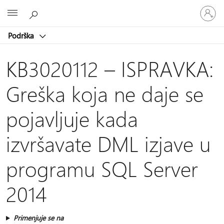
Prijavite
Microsoft
se
na
Podrška
nalog
KB3020112 – ISPRAVKA:
Greška koja ne daje se
pojavljuje kada
izvršavate DML izjave u
programu SQL Server
2014
Primenjuje se na