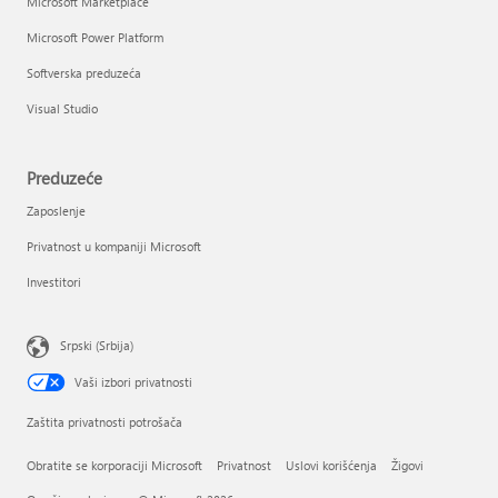
Microsoft Marketplace
Microsoft Power Platform
Softverska preduzeća
Visual Studio
Preduzeće
Zaposlenje
Privatnost u kompaniji Microsoft
Investitori
Srpski (Srbija)
Vaši izbori privatnosti
Zaštita privatnosti potrošača
Obratite se korporaciji Microsoft
Privatnost
Uslovi korišćenja
Žigovi