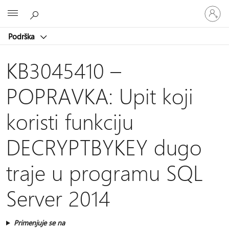
Prijavite
Microsoft
se
na
Podrška
nalog
KB3045410 –
POPRAVKA: Upit koji
koristi funkciju
DECRYPTBYKEY dugo
traje u programu SQL
Server 2014
Primenjuje se na