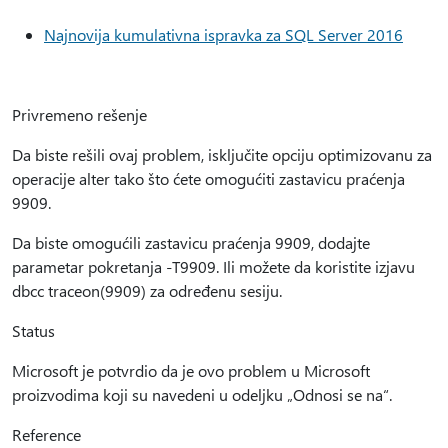
Najnovija kumulativna ispravka za SQL Server 2016
Privremeno rešenje
Da biste rešili ovaj problem, isključite opciju optimizovanu za
operacije alter tako što ćete omogućiti zastavicu praćenja
9909.
Da biste omogućili zastavicu praćenja 9909, dodajte
parametar pokretanja -T9909. Ili možete da koristite izjavu
dbcc traceon(9909) za određenu sesiju.
Status
Microsoft je potvrdio da je ovo problem u Microsoft
proizvodima koji su navedeni u odeljku „Odnosi se na“.
Reference