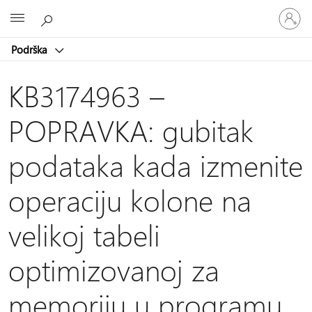
Prijavite
Microsoft
se
na
Podrška
nalog
KB3174963 –
POPRAVKA: gubitak
podataka kada izmenite
operaciju kolone na
velikoj tabeli
optimizovanoj za
memoriju u programu