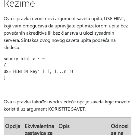
Rezime
Ova ispravka uvodi novi argument saveta upita, USE HINT,
koji vam omogućava da upravljate optimizatorom upita bez
povećanih akreditiva ili bez članstva u ulozi sysadmin
servera. Sintaksa ovog novog saveta upita podseća na
sledeću:
<query_hint > ::=

{

USE HINT(N'key' [ [, ]...n ])

Ova ispravka takođe uvodi sledeće opcije saveta koje možete
koristiti uz argument KORISTITE SAVET.
Opcija
Ekvivalentna
Opis
Odnosi
zastavica za
se na