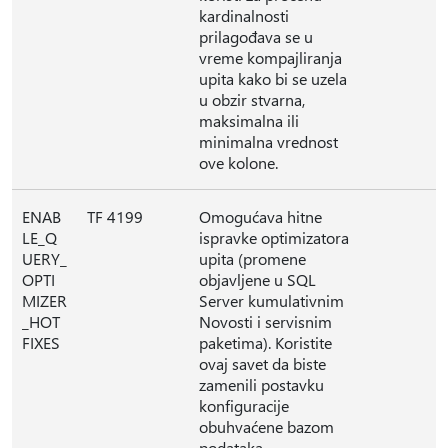
kardinalnosti
prilagođava se u
vreme kompajliranja
upita kako bi se uzela
u obzir stvarna,
maksimalna ili
minimalna vrednost
ove kolone.
ENAB
TF 4199
Omogućava hitne
LE_Q
ispravke optimizatora
UERY_
upita (promene
OPTI
objavljene u SQL
MIZER
Server kumulativnim
_HOT
Novosti i servisnim
FIXES
paketima). Koristite
ovaj savet da biste
zamenili postavku
konfiguracije
obuhvaćene bazom
podataka