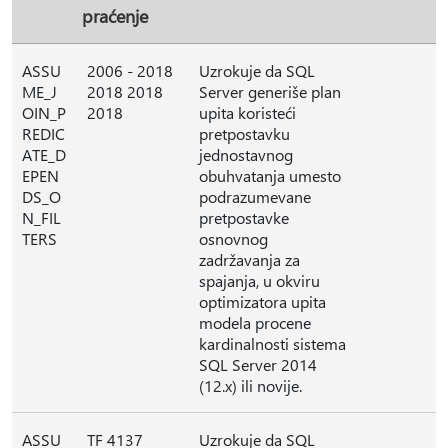
praćenje
ASSU
2006 - 2018
Uzrokuje da SQL
ME_J
2018 2018
Server generiše plan
OIN_P
2018
upita koristeći
REDIC
pretpostavku
ATE_D
jednostavnog
EPEN
obuhvatanja umesto
DS_O
podrazumevane
N_FIL
pretpostavke
TERS
osnovnog
zadržavanja za
spajanja, u okviru
optimizatora upita
modela procene
kardinalnosti sistema
SQL Server 2014
(12.x) ili novije.
ASSU
TF 4137
Uzrokuje da SQL