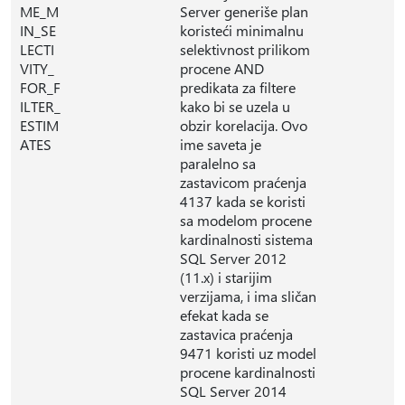
ME_M
Server generiše plan
IN_SE
koristeći minimalnu
LECTI
selektivnost prilikom
VITY_
procene AND
FOR_F
predikata za filtere
ILTER_
kako bi se uzela u
ESTIM
obzir korelacija. Ovo
ATES
ime saveta je
paralelno sa
zastavicom praćenja
4137 kada se koristi
sa modelom procene
kardinalnosti sistema
SQL Server 2012
(11.x) i starijim
verzijama, i ima sličan
efekat kada se
zastavica praćenja
9471 koristi uz model
procene kardinalnosti
SQL Server 2014