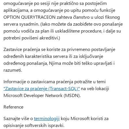
omogućavanje po sesiji nije praktično sa postojećim
aplikacijama, a omogućavanje po upitu pomoću funkcije
OPTION QUERYTRACEON zahteva članstvo u ulozi fiksnog
servera sysadmin. (Iako možete da zaobiđete ovo ponašanje
pomoću vodiča za plan ili uskladištene procedure, i dalje su
potrebni povišeni akreditivi.)
Zastavice praćenja se koriste za privremeno postavljanje
određenih karakteristika servera ili za isključivanje
određenog ponašanja, Njima može biti teško upravljati i
razumeti.
Informacije o zastavicama praćenja potražite u temi
"Zastavice za praćenje (Transact-SQL)"
na veb lokaciji
Microsoft Developer Network (MSDN).
Reference
Saznajte više o
terminologiji
koju Microsoft koristi za
opisivanje softverskih ispravki.