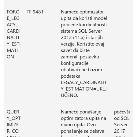
FORC
TF 9481
Nameće optimizator
E_LEG
upita da koristi model
ACY_
procene kardinalnosti
CARDI
sistema SQL Server
NALIT
2012 (11.x) i starijih
Y_ESTI
verzija. Koristite ovaj
MATI
savet da biste
ON
zamenili postavku
konfiguracije
obuhvaćene bazom
podataka
LEGACY_CARDINALIT
Y_ESTIMATION=UKLJ
UČENO.
QUER
Nameće ponašanje
počevši
Y_OPT
optimizatora upita na
od SQL
IMIZE
nivou upita. Ovo
Server
R_CO
ponašanje se dešava
2017