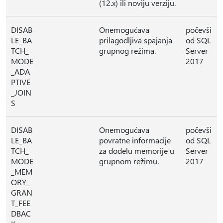
(12.x) ili noviju verziju.
DISAB
Onemogućava
počevši
LE_BA
prilagodljiva spajanja
od SQL
TCH_
grupnog režima.
Server
MODE
2017
_ADA
PTIVE
_JOIN
S
DISAB
Onemogućava
počevši
LE_BA
povratne informacije
od SQL
TCH_
za dodelu memorije u
Server
MODE
grupnom režimu.
2017
_MEM
ORY_
GRAN
T_FEE
DBAC