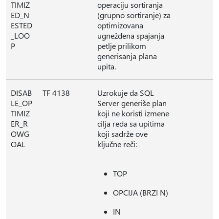
TIMIZ
operaciju sortiranja
ED_N
(grupno sortiranje) za
ESTED
optimizovana
_LOO
ugnežđena spajanja
P
petlje prilikom
generisanja plana
upita.
DISAB
TF 4138
Uzrokuje da SQL
LE_OP
Server generiše plan
TIMIZ
koji ne koristi izmene
ER_R
cilja reda sa upitima
OWG
koji sadrže ove
OAL
ključne reči:
TOP
OPCIJA (BRZI N)
IN