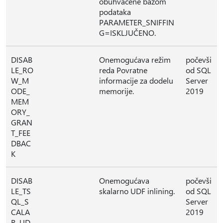
obuhvaćene bazom
podataka
PARAMETER_SNIFFIN
G=ISKLJUČENO.
DISAB
Onemogućava režim
počevši
LE_RO
reda Povratne
od SQL
W_M
informacije za dodelu
Server
ODE_
memorije.
2019
MEM
ORY_
GRAN
T_FEE
DBAC
K
DISAB
Onemogućava
počevši
LE_TS
skalarno UDF inlining.
od SQL
QL_S
Server
CALA
2019
R_UD