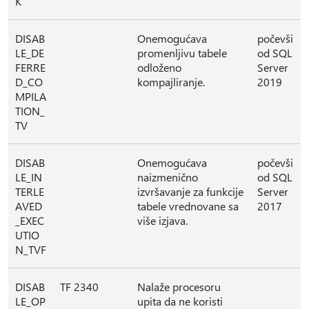
K
DISAB
Onemogućava
počevši
LE_DE
promenljivu tabele
od SQL
FERRE
odloženo
Server
D_CO
kompajliranje.
2019
MPILA
TION_
TV
DISAB
Onemogućava
počevši
LE_IN
naizmenično
od SQL
TERLE
izvršavanje za funkcije
Server
AVED
tabele vrednovane sa
2017
_EXEC
više izjava.
UTIO
N_TVF
DISAB
TF 2340
Nalaže procesoru
LE_OP
upita da ne koristi