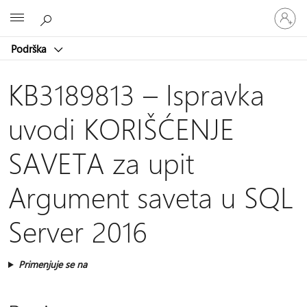
Prijavite
Microsoft
se
na
Podrška
nalog
KB3189813 – Ispravka
uvodi KORIŠĆENJE
SAVETA za upit
Argument saveta u SQL
Server 2016
Primenjuje se na