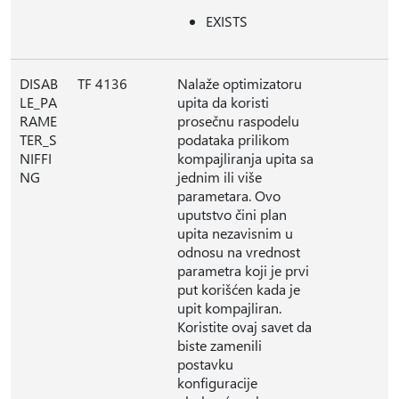
EXISTS
DISAB
TF 4136
Nalaže optimizatoru
LE_PA
upita da koristi
RAME
prosečnu raspodelu
TER_S
podataka prilikom
NIFFI
kompajliranja upita sa
NG
jednim ili više
parametara. Ovo
uputstvo čini plan
upita nezavisnim u
odnosu na vrednost
parametra koji je prvi
put korišćen kada je
upit kompajliran.
Koristite ovaj savet da
biste zamenili
postavku
konfiguracije