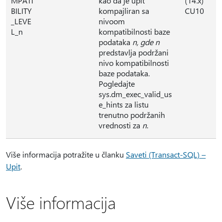
MPATI
kao da je upit
(14.x)
BILITY
kompajliran sa
CU10
_LEVE
nivoom
L_n
kompatibilnosti baze
podataka
n
, gde n
predstavlja podržani
nivo kompatibilnosti
baze podataka.
Pogledajte
sys.dm_exec_valid_us
e_hints za listu
trenutno podržanih
vrednosti za
n
.
Više informacija potražite u članku
Saveti (Transact-SQL) –
Upit
.
Više informacija