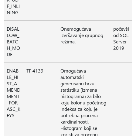
F_INLI
NING
DISAL
Onemogućava
počevši
LOW_
izvršavanje grupnog
od SQL
BATC
režima.
Server
H_MO
2019
DE
ENAB
TF 4139
Omogućava
LE_HI
automatski
ST_A
generisanu brzu
MEND
statistiku (izmena
MENT
histograma) za bilo
_FOR_
koju kolonu početnog
ASC_K
indeksa za koju je
EYS
potrebna procena
kardinalnosti.
Histogram koji se
koristi za procenu