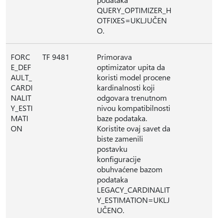
QUERY_OPTIMIZER_H
OTFIXES=UKLJUČEN
O.
FORC
TF 9481
Primorava
E_DEF
optimizator upita da
AULT_
koristi model procene
CARDI
kardinalnosti koji
NALIT
odgovara trenutnom
Y_ESTI
nivou kompatibilnosti
MATI
baze podataka.
ON
Koristite ovaj savet da
biste zamenili
postavku
konfiguracije
obuhvaćene bazom
podataka
LEGACY_CARDINALIT
Y_ESTIMATION=UKLJ
UČENO.