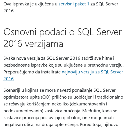
Ova ispravka je uključena u
servisni paket 1
za SQL Server
2016.
Osnovni podaci o SQL Server
2016 verzijama
Svaka nova verzija za SQL Server 2016 sadrži sve hitne i
bezbednosne ispravke koje su uključene u prethodnu verziju.
Preporučujemo da instalirate
najnoviju verziju za SQL Server
2016
.
Scenariji u kojima se mora navesti ponašanje SQL Server
optimizatora upita (QO) prilično su uobičajeni i tradicionalno
se rešavaju korišćenjem nekoliko (dokumentovanih i
nedokumentovanih) zastavica praćenja. Međutim, kada se
zastavice praćenja postavljaju globalno, one mogu imati
negativan uticaj na druga opterećenja. Pored toga, njihovo