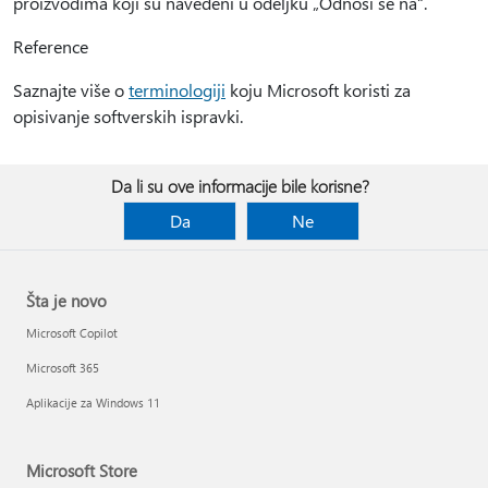
proizvodima koji su navedeni u odeljku „Odnosi se na“.
Reference
Saznajte više o
terminologiji
koju Microsoft koristi za
opisivanje softverskih ispravki.
Da li su ove informacije bile korisne?
Da
Ne
Šta je novo
Microsoft Copilot
Microsoft 365
Aplikacije za Windows 11
Microsoft Store