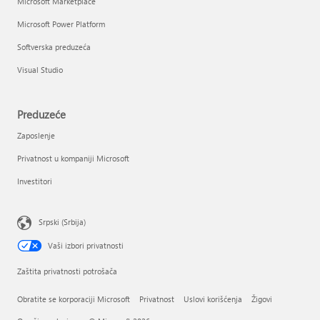
Microsoft Marketplace
Microsoft Power Platform
Softverska preduzeća
Visual Studio
Preduzeće
Zaposlenje
Privatnost u kompaniji Microsoft
Investitori
Srpski (Srbija)
Vaši izbori privatnosti
Zaštita privatnosti potrošača
Obratite se korporaciji Microsoft
Privatnost
Uslovi korišćenja
Žigovi