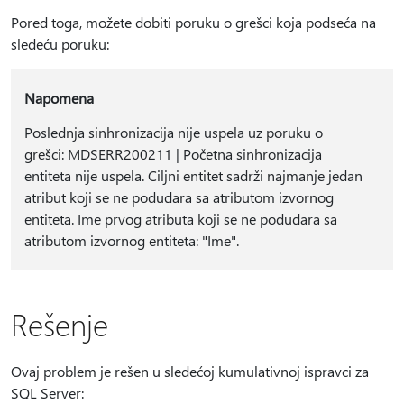
Pored toga, možete dobiti poruku o grešci koja podseća na
sledeću poruku:
Napomena
Poslednja sinhronizacija nije uspela uz poruku o
grešci: MDSERR200211 | Početna sinhronizacija
entiteta nije uspela. Ciljni entitet sadrži najmanje jedan
atribut koji se ne podudara sa atributom izvornog
entiteta. Ime prvog atributa koji se ne podudara sa
atributom izvornog entiteta: "Ime".
Rešenje
Ovaj problem je rešen u sledećoj kumulativnoj ispravci za
SQL Server: