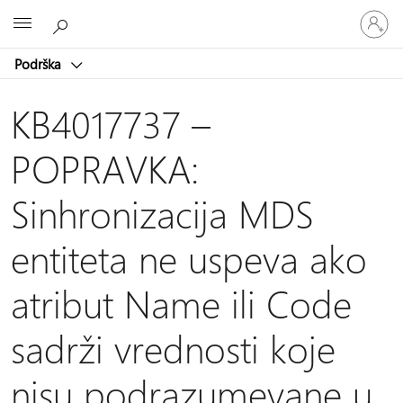
Prijavite
Microsoft
se
na
Podrška
nalog
KB4017737 –
POPRAVKA:
Sinhronizacija MDS
entiteta ne uspeva ako
atribut Name ili Code
sadrži vrednosti koje
nisu podrazumevane u