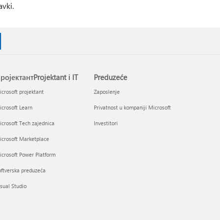
avki.
ројектантProjektant i IT
Preduzeće
crosoft projektant
Zaposlenje
crosoft Learn
Privatnost u kompaniji Microsoft
crosoft Tech zajednica
Investitori
icrosoft Marketplace
crosoft Power Platform
ftverska preduzeća
sual Studio