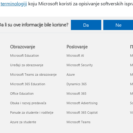
j
terminologiji
koju Microsoft koristi za opisivanje softverskih ispr
a li su ove informacije bile korisne?
Da
Ne
Obrazovanje
Poslovanje
П
Microsoft Education
Microsoft AI
Mi
Uređaji za obrazovanje
Microsoft Security
Mi
Microsoft Teams za obrazovanje
Azure
Mi
Microsoft 365 Education
Dynamics 365
M
Office Education
Microsoft 365
Mi
Obuka i razvoj predavača
Microsoft Advertising
So
Ponude za studente i roditelje
Microsoft 365 Copilot
Vi
Azure za studente
Microsoft Teams