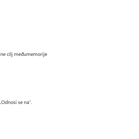
 a ne cilj međumemorije
„Odnosi se na“.