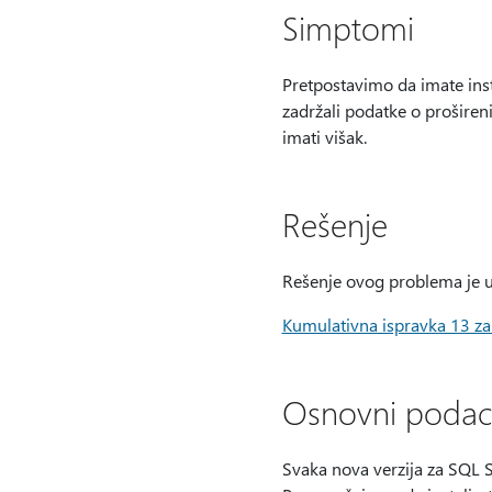
Simptomi
Pretpostavimo da imate inst
zadržali podatke o proširen
imati višak.
Rešenje
Rešenje ovog problema je u
Kumulativna ispravka 13 z
Osnovni podaci
Svaka nova verzija za SQL Se