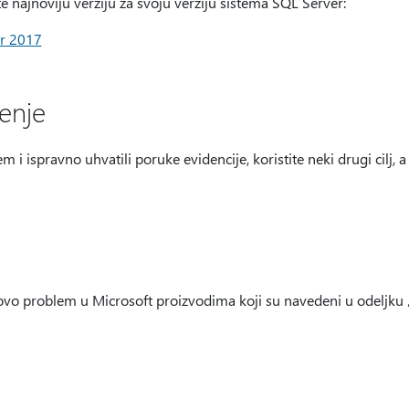
e najnoviju verziju za svoju verziju sistema SQL Server:
er 2017
enje
em i ispravno uhvatili poruke evidencije, koristite neki drugi cilj,
 ovo problem u Microsoft proizvodima koji su navedeni u odeljku 