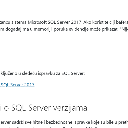
ancu sistema Microsoft SQL Server 2017. Ako koristite cilj bafer
im događajima u memoriji, poruka evidencije može prikazati "Nij
ključeno u sledeću ispravku za SQL Server:
a SQL Server 2017
 o SQL Server verzijama
rver sadrži sve hitne i bezbednosne ispravke koje su bile u pretho