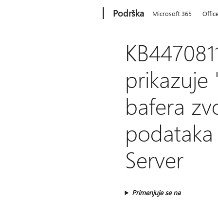
Microsoft
Podrška
Microsoft 365
Offic
KB447081
prikazuje 
bafera zv
podataka
Server
Primenjuje se na