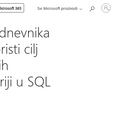
Prijavite
icrosoft 365
Svi Microsoft proizvodi
se
na
nalog
dnevnika
sti cilj
ih
ji u SQL