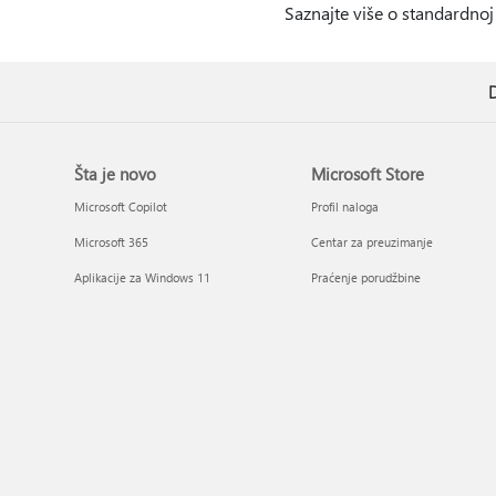
Saznajte više o standardno
D
Šta je novo
Microsoft Store
Microsoft Copilot
Profil naloga
Microsoft 365
Centar za preuzimanje
Aplikacije za Windows 11
Praćenje porudžbine