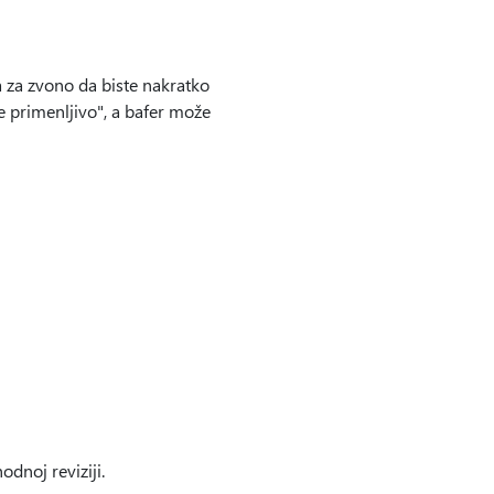
a za zvono da biste nakratko
e primenljivo", a bafer može
dnoj reviziji.