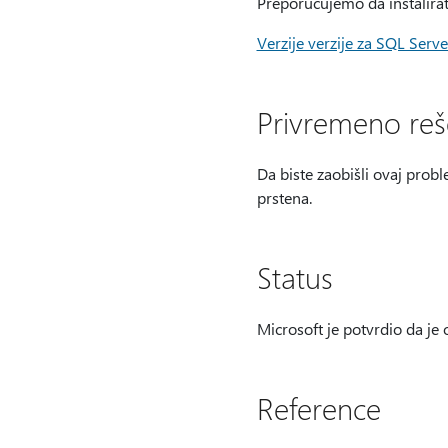
Preporučujemo da instalirat
Verzije verzije za SQL Serv
Privremeno reš
Da biste zaobišli ovaj probl
prstena.
Status
Microsoft je potvrdio da je
Reference