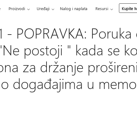
e
Proizvodi
Uređaji
Nalog i naplata
Resursi
Kupite M
1 - POPRAVKA: Poruka 
"Ne postoji " kada se kori
ona za držanje proširen
 o događajima u memori