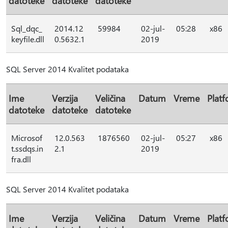
datoteke
datoteke
datoteke
Sql_dqc_
2014.12
59984
02-jul-
05:28
x86
keyfile.dll
0.5632.1
2019
SQL Server 2014 Kvalitet podataka
Ime
Verzija
Veličina
Datum
Vreme
Plat
datoteke
datoteke
datoteke
Microsof
12.0.563
1876560
02-jul-
05:27
x86
t.ssdqs.in
2.1
2019
fra.dll
SQL Server 2014 Kvalitet podataka
Ime
Verzija
Veličina
Datum
Vreme
Plat