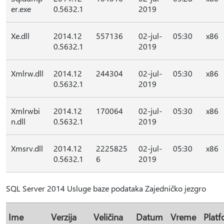
er.exe
0.5632.1
2019
Xe.dll
2014.12
557136
02-jul-
05:30
x86
0.5632.1
2019
Xmlrw.dll
2014.12
244304
02-jul-
05:30
x86
0.5632.1
2019
Xmlrwbi
2014.12
170064
02-jul-
05:30
x86
n.dll
0.5632.1
2019
Xmsrv.dll
2014.12
2225825
02-jul-
05:30
x86
0.5632.1
6
2019
SQL Server 2014 Usluge baze podataka Zajedničko jezgro
Ime
Verzija
Veličina
Datum
Vreme
Plat