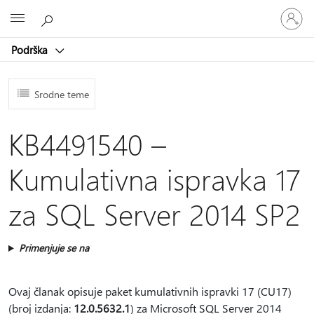
Prijavite
Microsoft
se
na
Podrška
nalog
Srodne teme
KB4491540 –
Kumulativna ispravka 17
za SQL Server 2014 SP2
Primenjuje se na
Ovaj članak opisuje paket kumulativnih ispravki 17 (CU17)
(broj izdanja:
12.0.5632.1
) za Microsoft SQL Server 2014