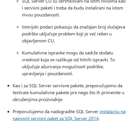
SQL Server CU su certifikovani na istim nivoima kao
i servisni paketi i treba da budu instalirani na istom
nivou pouzdanosti.
Istorijski podaci pokazuju da značajan broj slučajeva
podrške uključuje problem koji je već rešen u
objavljenom CU.
Kumulativne ispravke mogu da sadrže dodatu
vrednost koja se razlikuje od hitnih ispravki. To
uključuje ažuriranja mogućnosti podrške,
upravljanja i pouzdanosti.
Kao i za SQL Server servisne pakete, preporučujemo da
testirate kumulativne pakete pre nego što ih primenite u
okruženjima proizvodnje.
Preporučujemo da nadogradite SQL Server
instalaciju na
najnoviji servisni paket za SQL Server 2014
.