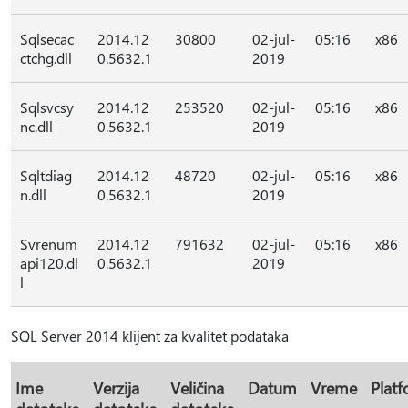
Sqlsecac
2014.12
30800
02-jul-
05:16
x86
ctchg.dll
0.5632.1
2019
Sqlsvcsy
2014.12
253520
02-jul-
05:16
x86
nc.dll
0.5632.1
2019
Sqltdiag
2014.12
48720
02-jul-
05:16
x86
n.dll
0.5632.1
2019
Svrenum
2014.12
791632
02-jul-
05:16
x86
api120.dl
0.5632.1
2019
l
SQL Server 2014 klijent za kvalitet podataka
Ime
Verzija
Veličina
Datum
Vreme
Plat