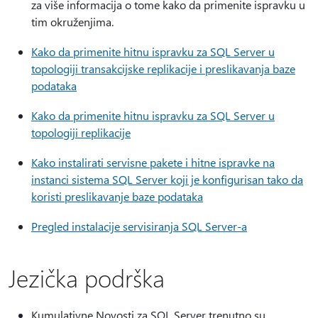
za više informacija o tome kako da primenite ispravku u
tim okruženjima.
Kako da primenite hitnu ispravku za SQL Server u
topologiji transakcijske replikacije i preslikavanja baze
podataka
Kako da primenite hitnu ispravku za SQL Server u
topologiji replikacije
Kako instalirati servisne pakete i hitne ispravke na
instanci sistema SQL Server koji je konfigurisan tako da
koristi preslikavanje baze podataka
Pregled instalacije servisiranja SQL Server-a
Jezička podrška
Kumulativne Novosti za SQL Server trenutno su