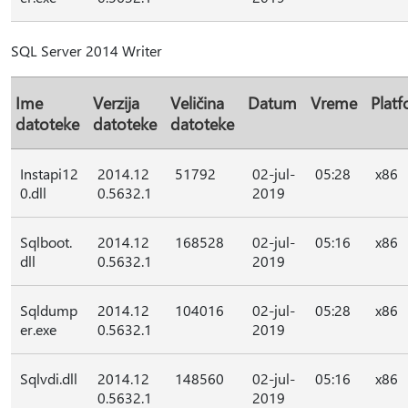
SQL Server 2014 Writer
Ime
Verzija
Veličina
Datum
Vreme
Plat
datoteke
datoteke
datoteke
Instapi12
2014.12
51792
02-jul-
05:28
x86
0.dll
0.5632.1
2019
Sqlboot.
2014.12
168528
02-jul-
05:16
x86
dll
0.5632.1
2019
Sqldump
2014.12
104016
02-jul-
05:28
x86
er.exe
0.5632.1
2019
Sqlvdi.dll
2014.12
148560
02-jul-
05:16
x86
0.5632.1
2019