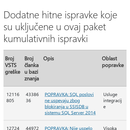
Dodatne hitne ispravke koje
su uključene u ovaj paket
kumulativnih ispravki
Broj
Broj
Opis
Oblast
VSTS
članka
popravke
greške
u bazi
znanja
12116
43386
POPRAVKA: SQL poslovi
Usluge
805
36
ne uspevaju zbog
integracij
blokiranja u SSISDB u
e
sistemu SQL Server 2014
12724
44972
POPRAVKA: Nije uspelo
Visoka