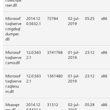
rser.dll
Microsof
2014.12
72784
02-jul-
05:25
x86
t.sqlserve
0.5632.1
2019
r.mgdsql
dumper.
dll
Microsof
12.0.563
3741768
01-jul-
23:12
x86
t.sqlserve
2.1
2019
r.smo.dll
Microsof
12.0.563
1361480
01-jul-
23:12
x86
t.sqlserve
2.1
2019
r.sqlenu
m.dll
Msasxpr
2014.12
31312
02-jul-
05:28
x86
ess.dll
0.5632.1
2019