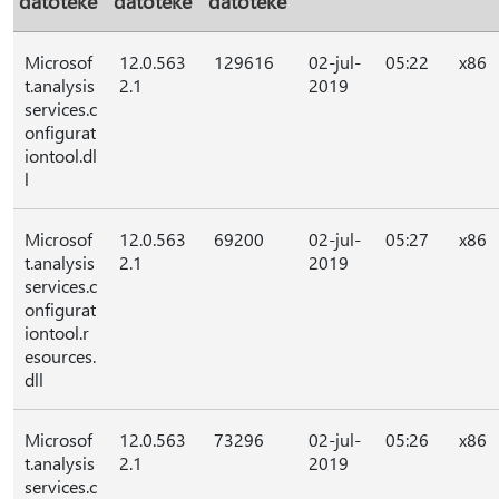
datoteke
datoteke
datoteke
Microsof
12.0.563
129616
02-jul-
05:22
x86
t.analysis
2.1
2019
services.c
onfigurat
iontool.dl
l
Microsof
12.0.563
69200
02-jul-
05:27
x86
t.analysis
2.1
2019
services.c
onfigurat
iontool.r
esources.
dll
Microsof
12.0.563
73296
02-jul-
05:26
x86
t.analysis
2.1
2019
services.c