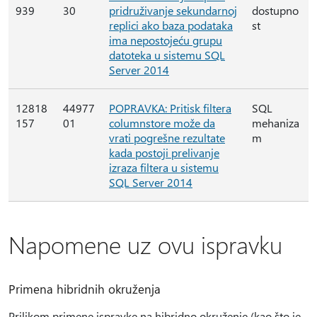
939
30
pridruživanje sekundarnoj
dostupno
replici ako baza podataka
st
ima nepostojeću grupu
datoteka u sistemu SQL
Server 2014
12818
44977
POPRAVKA: Pritisk filtera
SQL
157
01
columnstore može da
mehaniza
vrati pogrešne rezultate
m
kada postoji prelivanje
izraza filtera u sistemu
SQL Server 2014
Napomene uz ovu ispravku
Primena hibridnih okruženja
Prilikom primene ispravke na hibridno okruženje (kao što je