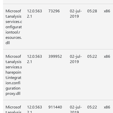
Microsof
12.0.563
73296
02-jul-
05:28
x86
t.analysis
2.1
2019
services.c
onfigurat
iontool.r
esources.
dll
Microsof
12.0.563
399952
02-jul-
05:22
x86
t.analysis
2.1
2019
services.s
harepoin
t.integrat
ion.confi
guration
proxy.dll
Microsof
12.0.563
911440
02-jul-
05:22
x86
t.analysis
2.1
2019