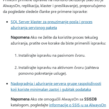
AlwaysOn, replikacija, klaster i preslikavanje), preporučujemo
da pogledate sledeće članke pre primene ispravke:
SQL Server klaster za preuzimanje posla i proces
ažuriranja servisnog paketa
Napomena
Ako ne želite da koristite proces tekućeg
ažuriranja, pratite ove korake da biste primenili ispravku:
Instalirajte ispravku na pasivnom čvoru.
Instalirajte ispravku na aktivnom čvoru (zahteva
ponovno pokretanje usluge).
Nadogradnja i ažuriranje servera grupe raspoloživosti
koji koriste minimalan zastoj i gubitak podataka
Napomena
Ako ste omogućili AlwaysOn sa
SSISDB
katalogom, pogledajte
informacije o SSIS-u sa AlwaysOn