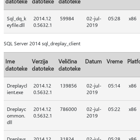
datoteke
datoteke
datoteke
Sql_dq_k
2014.12
59984
02-jul-
05:28
x86
eyfile.dll
0.5632.1
2019
SQL Server 2014 sql_dreplay_client
Ime
Verzija
Veličina
Datum
Vreme
Plat
datoteke
datoteke
datoteke
Dreplaycl
2014.12
139856
02-jul-
05:14
x86
ient.exe
0.5632.1
2019
Dreplayc
2014.12
786000
02-jul-
05:22
x86
ommon.
0.5632.1
2019
dll
Dreplays
2014.12
31824
02-jul-
05:28
x86