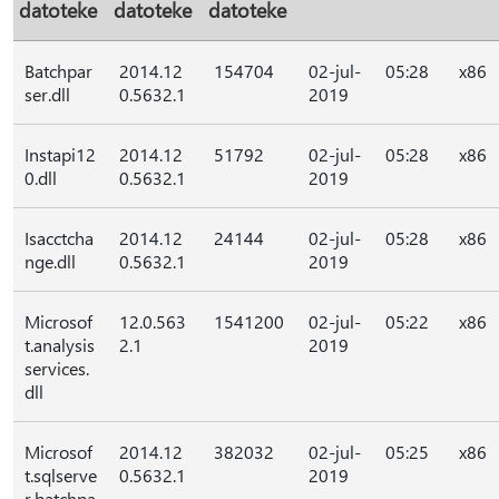
datoteke
datoteke
datoteke
Batchpar
2014.12
154704
02-jul-
05:28
x86
ser.dll
0.5632.1
2019
Instapi12
2014.12
51792
02-jul-
05:28
x86
0.dll
0.5632.1
2019
Isacctcha
2014.12
24144
02-jul-
05:28
x86
nge.dll
0.5632.1
2019
Microsof
12.0.563
1541200
02-jul-
05:22
x86
t.analysis
2.1
2019
services.
dll
Microsof
2014.12
382032
02-jul-
05:25
x86
t.sqlserve
0.5632.1
2019
r.batchpa