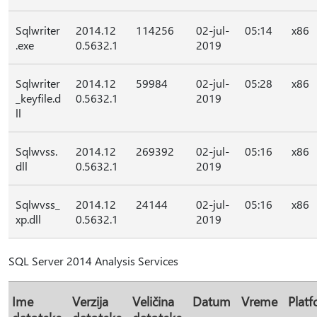
Sqlwriter
2014.12
114256
02-jul-
05:14
x86
.exe
0.5632.1
2019
Sqlwriter
2014.12
59984
02-jul-
05:28
x86
_keyfile.d
0.5632.1
2019
ll
Sqlwvss.
2014.12
269392
02-jul-
05:16
x86
dll
0.5632.1
2019
Sqlwvss_
2014.12
24144
02-jul-
05:16
x86
xp.dll
0.5632.1
2019
SQL Server 2014 Analysis Services
Ime
Verzija
Veličina
Datum
Vreme
Plat