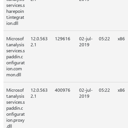
services.s
harepoin
t.integrat
ion.dll
Microsof
12.0.563
129616
02-jul-
05:22
x86
t.analysis
2.1
2019
services.s
paddin.c
onfigurat
ion.com
mon.dll
Microsof
12.0.563
400976
02-jul-
05:22
x86
t.analysis
2.1
2019
services.s
paddin.c
onfigurat
ion.proxy
.dll