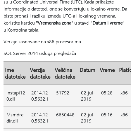
su u Coordinated Universal Time (UTC). Kada prikažete
informacije o datoteci, one se konvertuju u lokalno vreme. Da
biste pronašli razliku između UTC-a i lokalnog vremena,
koristite karticu
"Vremenska zona
" u stavci "
Datum i vreme
"
u Kontrolna tabla.
Verzije zasnovane na x86 procesorima
SQL Server 2014 usluga pregledača
Ime
Verzija
Veličina
Datum
Vreme
Plat
datoteke
datoteke
datoteke
Instapi12
2014.12
51792
02-jul-
05:28
x86
0.dll
0.5632.1
2019
Msmdre
2014.12
6650448
02-jul-
05:16
x86
dir.dll
0.5632.1
2019