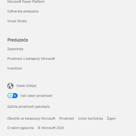
Microsoft Power Platform
Softverska preduzeća
Visual Studio
Preduzeće
Zaposlenje
Privatnost u kompaniji Microsoft
Investitori
Srpski (Srbija)
Vaši izbori privatnosti
Zaštita privatnosti potrošača
Obratite se korporaciji Microsoft
Privatnost
Uslovi korišćenja
Žigovi
O našim oglasima
© Microsoft 2026