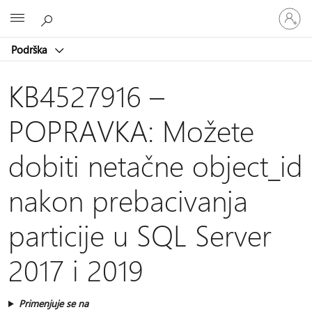
Prijavite
Microsoft
se
na
Podrška
nalog
KB4527916 –
POPRAVKA: Možete
dobiti netačne object_id
nakon prebacivanja
particije u SQL Server
2017 i 2019
Primenjuje se na